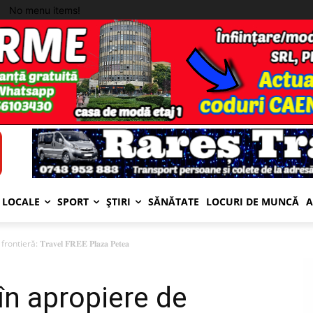
No menu items!
LOCALE
SPORT
ȘTIRI
SĂNĂTATE
LOCURI DE MUNCĂ
A
 𝐓𝐫𝐚𝐯𝐞𝐥 𝐅𝐑𝐄𝐄 𝐏𝐥𝐚𝐳𝐚 𝐏𝐞𝐭𝐞𝐚
n apropiere de