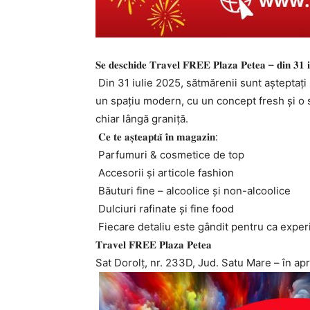
𝐒𝐞 𝐝𝐞𝐬𝐜𝐡𝐢𝐝𝐞 𝐓𝐫𝐚𝐯𝐞𝐥 𝐅𝐑𝐄𝐄 𝐏𝐥𝐚𝐳𝐚 𝐏𝐞𝐭𝐞𝐚 – 𝐝𝐢𝐧 𝟑𝟏 𝐢
Din 31 iulie 2025, sătmărenii sunt așteptați să desc
un spațiu modern, cu un concept fresh și o 
chiar lângă graniță.
𝐂𝐞 𝐭𝐞 𝐚𝐬̦𝐭𝐞𝐚𝐩𝐭𝐚̆ 𝐢̂𝐧 𝐦𝐚𝐠𝐚𝐳𝐢𝐧:
Parfumuri & cosmetice de top
Accesorii și articole fashion
Băuturi fine – alcoolice și non-alcoolice
Dulciuri rafinate și fine food
Fiecare detaliu este gândit pentru ca exper
𝐓𝐫𝐚𝐯𝐞𝐥 𝐅𝐑𝐄𝐄 𝐏𝐥𝐚𝐳𝐚 𝐏𝐞𝐭𝐞𝐚
Sat Dorolț, nr. 233D, Jud. Satu Mare – în ap