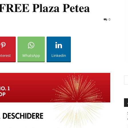
𝐑𝐄𝐄 𝐏𝐥𝐚𝐳𝐚 𝐏𝐞𝐭𝐞𝐚
0
nterest
WhatsApp
Linkedin