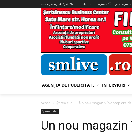
vineri, august 7, 2026
Autentificați-vă / Înregistrați-vă
AGENȚIA DE PUBLICITATE
INTERVIURI
Acasă
Știrea zilei
Un nou magazin în apropiere de frontieră:
Știrea zilei
Un nou magazin î