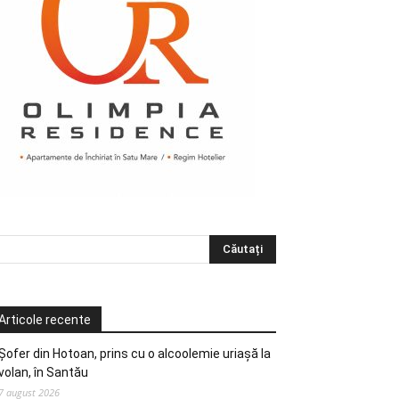
Articole recente
Șofer din Hotoan, prins cu o alcoolemie uriașă la
volan, în Santău
7 august 2026