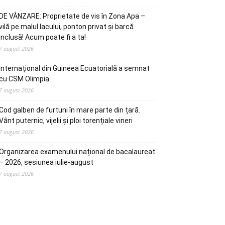
DE VÂNZARE: Proprietate de vis în Zona Apa –
vilă pe malul lacului, ponton privat și barcă
inclusă! Acum poate fi a ta!
7 august 2026
Internațional din Guineea Ecuatorială a semnat
cu CSM Olimpia
7 august 2026
Cod galben de furtuni în mare parte din țară.
Vânt puternic, vijelii și ploi torențiale vineri
7 august 2026
Organizarea examenului național de bacalaureat
– 2026, sesiunea iulie-august
7 august 2026