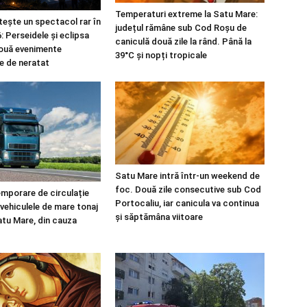
Temperaturi extreme la Satu Mare:
tește un spectacol rar în
județul rămâne sub Cod Roșu de
 Perseidele și eclipsa
caniculă două zile la rând. Până la
ouă evenimente
39°C și nopți tropicale
e de neratat
Satu Mare intră într-un weekend de
foc. Două zile consecutive sub Cod
emporare de circulație
Portocaliu, iar canicula va continua
vehiculele de mare tonaj
și săptămâna viitoare
atu Mare, din cauza