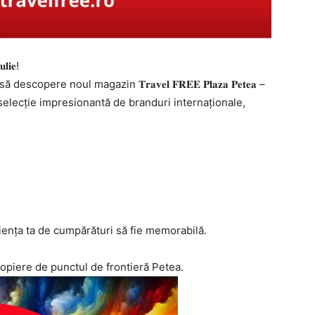
𝐥𝐢𝐞!
opere noul magazin 𝐓𝐫𝐚𝐯𝐞𝐥 𝐅𝐑𝐄𝐄 𝐏𝐥𝐚𝐳𝐚 𝐏𝐞𝐭𝐞𝐚 –
selecție impresionantă de branduri internaționale,
iența ta de cumpărături să fie memorabilă.
ropiere de punctul de frontieră Petea.