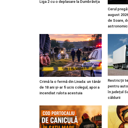
Liga 2 cu o deplasare la Dumbrăvița
Cerul pregă
august 2026:
de Soare, d
astronomic
Restricții t
Crimă la o fermă din Livada: un tânăr
pentru auto
de 18 ani și-ar fi ucis colegul, apoi a
în județul S
incendiat rulota acestuia
căldurii