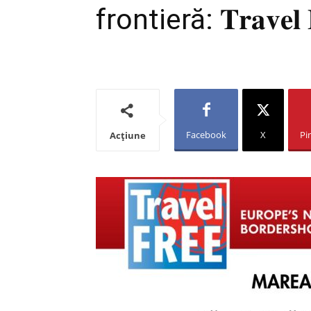
frontieră: 𝐓𝐫𝐚𝐯𝐞𝐥 𝐅
Facebook
X
Pi
Acțiune