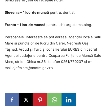
bsr/braserie ; sef de receptie hotel.
Slovenia – 1 loc de muncă
pentru: dentist.
Franta – 1 loc de muncă
pentru: chirurg stomatolog.
Persoanele interesate se pot adresa agenției locale Satu
Mare și punctelor de lucru din Carei, Negrești Oaș,
Tășnad, Ardud și Turț, și consilierului EURES din cadrul
Agenției Județene pentru Ocuparea Forței de Muncă Satu
Mare, str.Ion Ghica nr.36, telefon 0261/770237 și e-
mail:ajofm.sm@anofm.gov.ro.