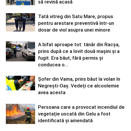
să revină acasă
Tată vitreg din Satu Mare, propus
pentru arestare preventivă într-un
dosar de viol asupra unei minore
A bifat aproape tot: tânăr din Racșa,
prins după ce a lovit două mașini și a
fugit. Era băut, fără permis și
conducea o...
Șofer din Vama, prins băut la volan în
Negrești-Oaș. Vedeți ce alcoolemie
avea acesta
Persoana care a provocat incendiul de
vegetație uscată din Gelu a fost
identificată și amendată