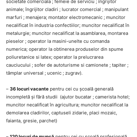
societate comerciala ; femeie de serviciu ; îngrijitor
animale; îngrijitor cladiri ; lucrator comercial ; manipulant
marfuri ; menajera; montator electromecanic ; muncitor
necalificat în industria confectiilor; muncitor necalificat în
metalurgie; muncitor necalificat la asamblarea, montarea
pieselor ; operator la masini-unelte cu comanda
numerica; operator la obtinerea produselor din spume
poliuretanice si latex; operator la prelucrarea
cauciucului ; sofer de autoturisme si camionete ; tapiter ;
tâmplar universal ; ucenic ; zugrav).
–
36 locuri vacante
pentru cei cu școală generală
incompletă și fără studii (ajutor bucatar ; camerista hotel;
muncitor necalificat în agricultura; muncitor necalificat la
demolarea cladirilor, captuseli zidarie, placi mozaic,
faianta, gresie, parchet)
–
120 locuri de muncă
pentru cei cu scoală profesională