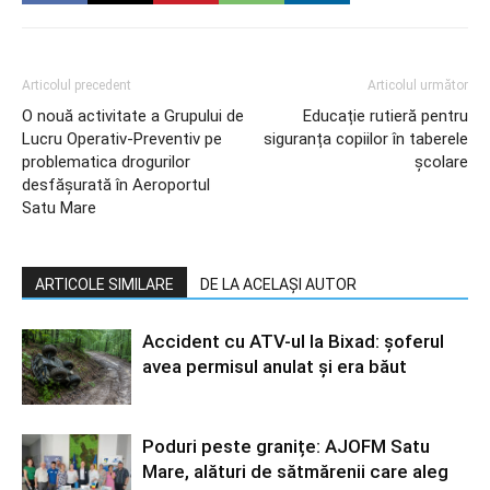
Articolul precedent
Articolul următor
O nouă activitate a Grupului de
Educație rutieră pentru
Lucru Operativ-Preventiv pe
siguranța copiilor în taberele
problematica drogurilor
școlare
desfășurată în Aeroportul
Satu Mare
ARTICOLE SIMILARE
DE LA ACELAȘI AUTOR
Accident cu ATV-ul la Bixad: șoferul
avea permisul anulat și era băut
Poduri peste granițe: AJOFM Satu
Mare, alături de sătmărenii care aleg