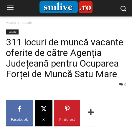
Acasă
Locale
Locale
311 locuri de muncă vacante
oferite de către Agenția
Județeană pentru Ocuparea
Forței de Muncă Satu Mare
0
Facebook
X
Pinterest