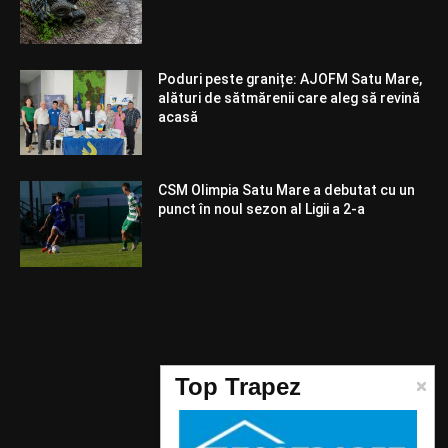
Poduri peste granițe: AJOFM Satu Mare,
alături de sătmărenii care aleg să revină
acasă
CSM Olimpia Satu Mare a debutat cu un
punct în noul sezon al Ligii a 2-a
Telefon:
Top Trapez
0744987532