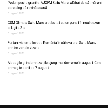
Poduri peste granițe: AJOFM Satu Mare, alături de sătmărenii
care aleg să revină acasă
6 august 2026
CSM Olimpia Satu Mare a debutat cu un punct în noul sezon
al Ligii a 2-a
6 august 2026
Furtuni violente lovesc România în câteva ore. Satu Mare,
printre zonele vizate
6 august 2026
Alocațiile și indemnizațiile ajung mai devreme în august. Cine
primește banii pe 7 august
6 august 2026