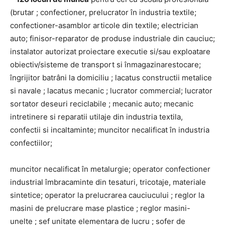
(brutar ; confectioner, prelucrator în industria textile;
confectioner-asamblor articole din textile; electrician
auto; finisor-reparator de produse industriale din cauciuc;
instalator autorizat proiectare executie si/sau exploatare
obiectiv/sisteme de transport si înmagazinarestocare;
îngrijitor batrâni la domiciliu ; lacatus constructii metalice
si navale ; lacatus mecanic ; lucrator commercial; lucrator
sortator deseuri reciclabile ; mecanic auto; mecanic
intretinere si reparatii utilaje din industria textila,
confectii si incaltaminte; muncitor necalificat în industria
confectiilor;
muncitor necalificat în metalurgie; operator confectioner
industrial îmbracaminte din tesaturi, tricotaje, materiale
sintetice; operator la prelucrarea cauciucului ; reglor la
masini de prelucrare mase plastice ; reglor masini-
unelte ; sef unitate elementara de lucru ; sofer de