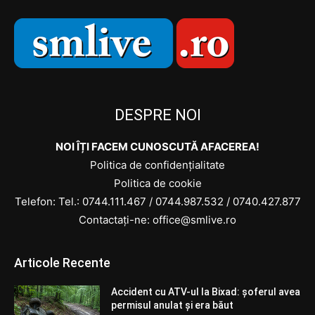
DESPRE NOI
NOI ÎȚI FACEM CUNOSCUTĂ AFACEREA!
Politica de confidențialitate
Politica de cookie
Telefon: Tel.:
0744.111.467
/
0744.987.532
/
0740.427.877
Contactați-ne: office@smlive.ro
Articole Recente
Accident cu ATV-ul la Bixad: șoferul avea
permisul anulat și era băut