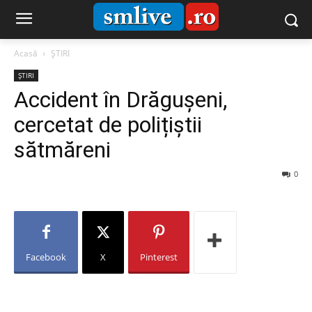
Acasă
ȘTIRI
ȘTIRI
Accident în Drăgușeni,
cercetat de polițiștii
sătmăreni
0
Facebook
X
Pinterest