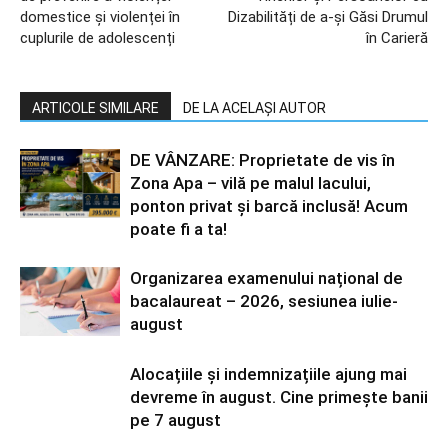
domestice și violenței în
Dizabilități de a-și Găsi Drumul
cuplurile de adolescenți
în Carieră
ARTICOLE SIMILARE
DE LA ACELAȘI AUTOR
DE VÂNZARE: Proprietate de vis în
Zona Apa – vilă pe malul lacului,
ponton privat și barcă inclusă! Acum
poate fi a ta!
Organizarea examenului național de
bacalaureat – 2026, sesiunea iulie-
august
Alocațiile și indemnizațiile ajung mai
devreme în august. Cine primește banii
pe 7 august