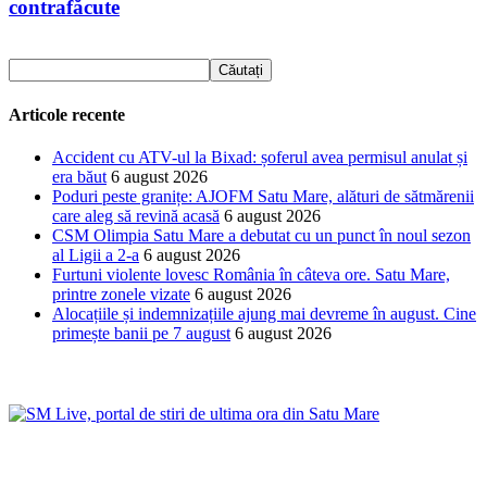
contrafăcute
Articole recente
Accident cu ATV-ul la Bixad: șoferul avea permisul anulat și
era băut
6 august 2026
Poduri peste granițe: AJOFM Satu Mare, alături de sătmărenii
care aleg să revină acasă
6 august 2026
CSM Olimpia Satu Mare a debutat cu un punct în noul sezon
al Ligii a 2-a
6 august 2026
Furtuni violente lovesc România în câteva ore. Satu Mare,
printre zonele vizate
6 august 2026
Alocațiile și indemnizațiile ajung mai devreme în august. Cine
primește banii pe 7 august
6 august 2026