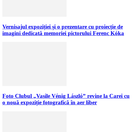
Vernisajul expoziției și o prezentare cu proiecție de
imagini dedicată memoriei pictorului Ferenc Kóka
Foto Clubul „Vasile Vénig László” revine la Carei cu
o nouă expoziție fotografică în aer liber