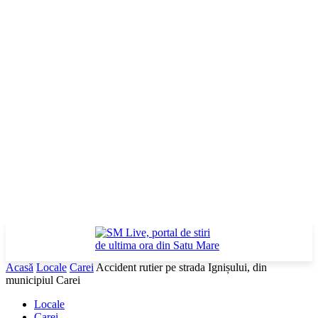
Acasă
Locale
Carei
Accident rutier pe strada Ignișului, din
municipiul Carei
Locale
Carei