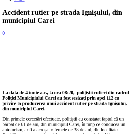
Accident rutier pe strada Ignișului, din
municipiul Carei
0
Facebook
X
Pinterest
WhatsApp
Linkedin
La data de 4 iunie a.c., la ora 08:20, polițiștii rutieri din cadrul
Poliției Municipiului Carei au fost sesizați prin apel 112 cu
privire la producerea unui accident rutier pe strada Ignișului,
din municipiul Carei.
Din primele cercetări efectuate, polițiștii au constatat faptul că un
bărbat de 61 de ani, din municipiul Carei, în timp ce conducea un
autoturism, ar fi a acroșat o femeie de 38 de ani, din localitatea