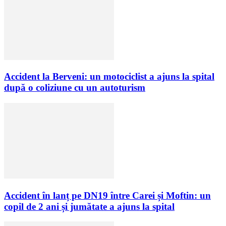
Accident la Berveni: un motociclist a ajuns la spital
după o coliziune cu un autoturism
Accident în lanț pe DN19 între Carei și Moftin: un
copil de 2 ani și jumătate a ajuns la spital