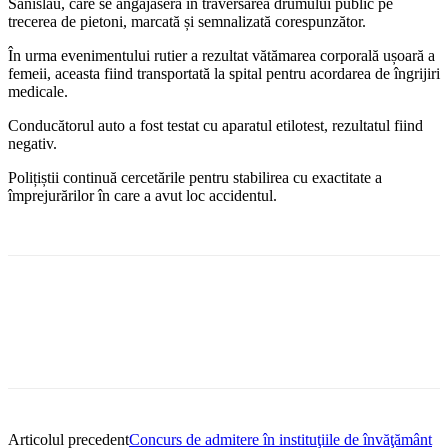
Sanislău, care se angajaseră în traversarea drumului public pe
trecerea de pietoni, marcată și semnalizată corespunzător.
În urma evenimentului rutier a rezultat vătămarea corporală ușoară a
femeii, aceasta fiind transportată la spital pentru acordarea de îngrijiri
medicale.
Conducătorul auto a fost testat cu aparatul etilotest, rezultatul fiind
negativ.
Polițiștii continuă cercetările pentru stabilirea cu exactitate a
împrejurărilor în care a avut loc accidentul.
Articolul precedent
Concurs de admitere în instituţiile de învăţământ