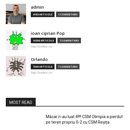
admin
4183 ARTICOLE
1 COMENTARII
ioan ciprian Pop
16356 ARTICOLE
7 COMENTARII
http://smlive.ro/
Orlando
7269 ARTICOLE
1 COMENTARII
http://smlive.ro/
MOST READ
Măcar n-au luat 4!!!! CSM Olimpia a pierdut
pe teren propriu 0-2 cu CSM Reșița