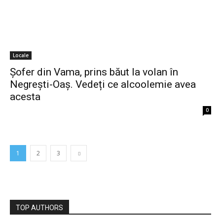
Locale
Șofer din Vama, prins băut la volan în
Negrești-Oaș. Vedeți ce alcoolemie avea
acesta
0
1
2
3
TOP AUTHORS