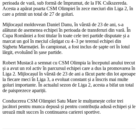
perioada de vară, sub formă de împrumut, de la FK Csíkszereda.
Acesta a apărat poarta CSM Olimpiei în zece meciuri din Liga 2, în
care a primit un total de 27 de goluri.
Mijlocașul moldovean Daniel Danu, în vârstă de 23 de ani, s-a
alăturat de asemenea echipei în perioada de transferuri din vară. În
Cupa României a fost titular în toate cele trei partide disputate și a
marcat un gol în meciul câștigat cu 4–3 pe terenul echipei din
Sighetu Marmației. În campionat, a fost inclus de șapte ori în lotul
lărgit, evoluând în șase partide.
Robert Mustacă a semnat cu CSM Olimpia la începutul anului trecut
și a avut un rol activ în parcursul echipei care a dus la promovarea în
Liga 2. Mijlocașul în vârstă de 23 de ani a făcut parte din lot aproape
la fiecare meci în Liga 3, a evoluat constant și a înscris mai multe
goluri importante. În actualul sezon de Liga 2, acesta a bifat un total
de paisprezece apariții.
Conducerea CSM Olimpiei Satu Mare le mulțumește celor trei
jucători pentru munca depusă și pentru contribuția adusă echipei și le
urează mult succes în continuarea carierei sportive.