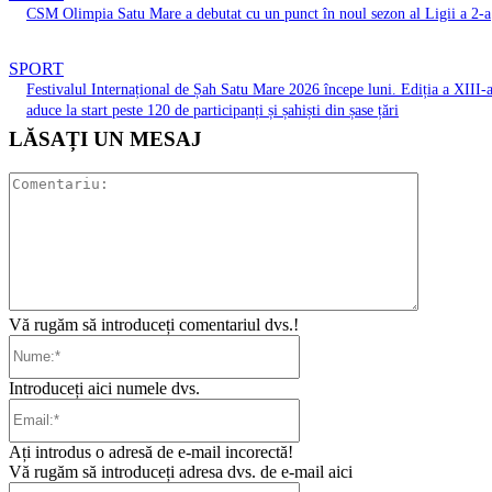
CSM Olimpia Satu Mare a debutat cu un punct în noul sezon al Ligii a 2-a
SPORT
Festivalul Internațional de Șah Satu Mare 2026 începe luni. Ediția a XIII-
aduce la start peste 120 de participanți și șahiști din șase țări
LĂSAȚI UN MESAJ
Comentari
Vă rugăm să introduceți comentariul dvs.!
Nume:*
Introduceți aici numele dvs.
Email:*
Ați introdus o adresă de e-mail incorectă!
Vă rugăm să introduceți adresa dvs. de e-mail aici
Website: