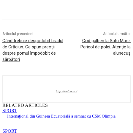
Articolul precedent
Articolul următor
Când trebuie despodobit bradul
Cod galben la Satu Mare.
de Crăciun. Ce spun preoții
Pericol de polei. Atenție la
despre pomul împodobit de
alunecuș
sărbători
http://smlive.ro/
RELATED ARTICLES
SPORT
Internațional din Guineea Ecuatorială a semnat cu CSM Olimpia
SPORT