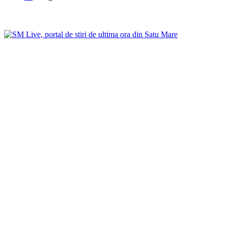
DESPRE NOI
NOI ÎȚI FACEM CUNOSCUTĂ AFACEREA!
Politica de confidențialitate
Politica de cookie
Telefon: Tel.:
0744.111.467
/
0744.987.532
/
0740.427.877
Contactați-ne: office@smlive.ro
Articole Recente
Programul „BiblioVacanța” continuă și în luna august
Schimbare importantă pentru pensionari! Ce se modifică din toamnă pentr