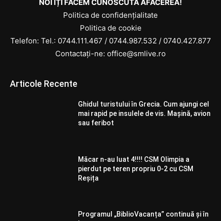
NOI ÎȚI FACEM CUNOSCUTĂ AFACEREA!
Politica de confidențialitate
Politica de cookie
Telefon: Tel.:
0744.111.467
/
0744.987.532
/
0740.427.877
Contactați-ne: office@smlive.ro
Articole Recente
Ghidul turistului în Grecia. Cum ajungi cel
mai rapid pe insulele de vis. Mașină, avion
sau feribot
Măcar n-au luat 4!!!! CSM Olimpia a
pierdut pe teren propriu 0-2 cu CSM
Reșița
Programul „BiblioVacanța” continuă și în