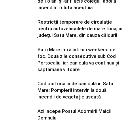
de 18 ani și-ar fi ucis colegul, apoi a
incendiat rulota acestuia
Restricții temporare de circulație
pentru autovehiculele de mare tonaj în
județul Satu Mare, din cauza căldurii
Satu Mare intră într-un weekend de
foc. Două zile consecutive sub Cod
Portocaliu, iar canicula va continua și
săptămâna viitoare
Cod portocaliu de caniculă în Satu
Mare: Pompierii intervin la două
incendii de vegetație uscată
Azi incepe Postul Adormirii Maicii
Domnului