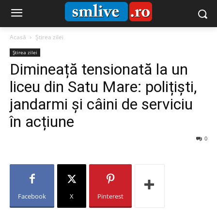
Acasă
Știrea zilei
Știrea zilei
Dimineață tensionată la un
liceu din Satu Mare: polițiști,
jandarmi și câini de serviciu
în acțiune
0
Facebook
X
Pinterest