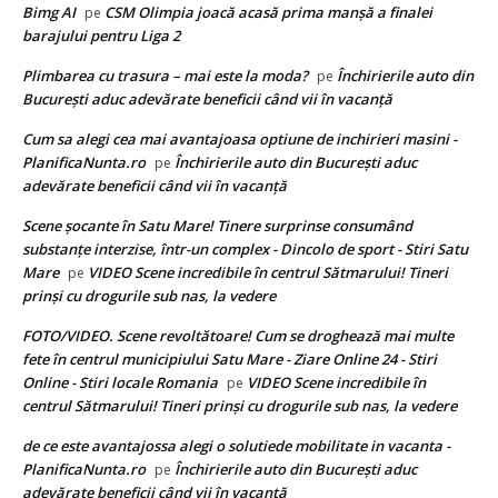
Bimg AI
CSM Olimpia joacă acasă prima manșă a finalei
pe
barajului pentru Liga 2
Plimbarea cu trasura – mai este la moda?
Închirierile auto din
pe
București aduc adevărate beneficii când vii în vacanță
Cum sa alegi cea mai avantajoasa optiune de inchirieri masini -
PlanificaNunta.ro
Închirierile auto din București aduc
pe
adevărate beneficii când vii în vacanță
Scene șocante în Satu Mare! Tinere surprinse consumând
substanțe interzise, într-un complex - Dincolo de sport - Stiri Satu
Mare
VIDEO Scene incredibile în centrul Sătmarului! Tineri
pe
prinși cu drogurile sub nas, la vedere
FOTO/VIDEO. Scene revoltătoare! Cum se droghează mai multe
fete în centrul municipiului Satu Mare - Ziare Online 24 - Stiri
Online - Stiri locale Romania
VIDEO Scene incredibile în
pe
centrul Sătmarului! Tineri prinși cu drogurile sub nas, la vedere
de ce este avantajossa alegi o solutiede mobilitate in vacanta -
PlanificaNunta.ro
Închirierile auto din București aduc
pe
adevărate beneficii când vii în vacanță