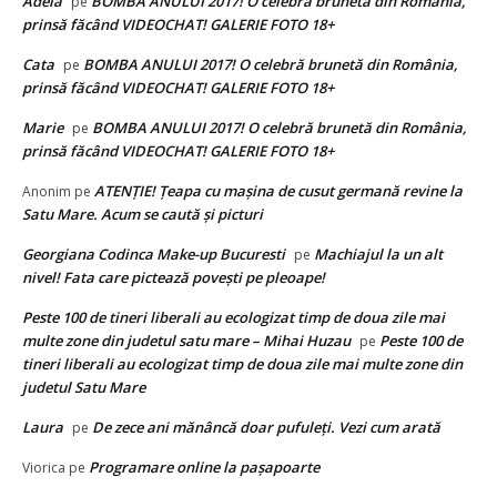
Adela
BOMBA ANULUI 2017! O celebră brunetă din România,
pe
prinsă făcând VIDEOCHAT! GALERIE FOTO 18+
Cata
BOMBA ANULUI 2017! O celebră brunetă din România,
pe
prinsă făcând VIDEOCHAT! GALERIE FOTO 18+
Marie
BOMBA ANULUI 2017! O celebră brunetă din România,
pe
prinsă făcând VIDEOCHAT! GALERIE FOTO 18+
ATENȚIE! Ţeapa cu maşina de cusut germană revine la
Anonim
pe
Satu Mare. Acum se caută și picturi
Georgiana Codinca Make-up Bucuresti
Machiajul la un alt
pe
nivel! Fata care pictează poveşti pe pleoape!
Peste 100 de tineri liberali au ecologizat timp de doua zile mai
multe zone din judetul satu mare – Mihai Huzau
Peste 100 de
pe
tineri liberali au ecologizat timp de doua zile mai multe zone din
judetul Satu Mare
Laura
De zece ani mănâncă doar pufuleţi. Vezi cum arată
pe
Programare online la paşapoarte
Viorica
pe