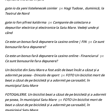
gate io da yeni listelenecek coinler
Hagi Tudose , duminică, la
pe
Teatrul de Nord
gate io fon şifresi kaldırma
Campanie de colectare a
pe
deșeurilor electrice și electronice la Satu Mare. Vedeți unde și
când
Ce este un bonus fară depunere la casino online | FIN
Ce sunt
pe
bonusurile fara depunere?
Ce este un bonus fară depunere la casino online - Financiarul
pe
Ce sunt bonusurile fara depunere?
Un biciclist din Satu Mare a fost atât de beat încât a căzut și a
adormit pe șosea - Dincolo de sport
FOTO Un biciclist mort de
pe
beat a căzut de pe bicicletă și a adormit pe carosabil, în
municipiul Satu Mare
FOTOGALERIE. Un biciclist beat a căzut de pe bicicletă și a adormit
pe șosea, în municipiul Satu Mare
FOTO Un biciclist mort de
pe
beat a căzut de pe bicicletă și a adormit pe carosabil, în
municipiul Satu Mare