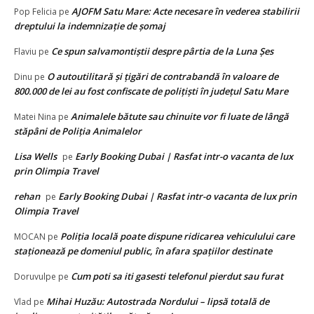
AJOFM Satu Mare: Acte necesare în vederea stabilirii
Pop Felicia
pe
dreptului la indemnizație de șomaj
Ce spun salvamontiștii despre pârtia de la Luna Șes
Flaviu
pe
O autoutilitară și țigări de contrabandă în valoare de
Dinu
pe
800.000 de lei au fost confiscate de polițiști în județul Satu Mare
Animalele bătute sau chinuite vor fi luate de lângă
Matei Nina
pe
stăpâni de Poliția Animalelor
Lisa Wells
Early Booking Dubai | Rasfat intr-o vacanta de lux
pe
prin Olimpia Travel
rehan
Early Booking Dubai | Rasfat intr-o vacanta de lux prin
pe
Olimpia Travel
Poliţia locală poate dispune ridicarea vehiculului care
MOCAN
pe
staţionează pe domeniul public, în afara spaţiilor destinate
Cum poti sa iti gasesti telefonul pierdut sau furat
Doruvulpe
pe
Mihai Huzău: Autostrada Nordului – lipsă totală de
Vlad
pe