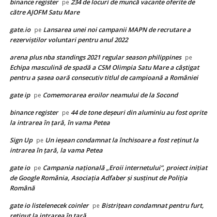
binance register
234 de locuri de muncă vacante oferite de
pe
către AJOFM Satu Mare
gate.io
Lansarea unei noi campanii MAPN de recrutare a
pe
rezerviștilor voluntari pentru anul 2022
arena plus nba standings 2021 regular season philippines
pe
Echipa masculină de spadă a CSM Olimpia Satu Mare a câștigat
pentru a șasea oară consecutiv titlul de campioană a României
gate ip
Comemorarea eroilor neamului de la Socond
pe
binance register
44 de tone deşeuri din aluminiu au fost oprite
pe
la intrarea în ţară, în vama Petea
Sign Up
Un ieșean condamnat la închisoare a fost reținut la
pe
intrarea în țară, la vama Petea
gate io
Campania națională „Eroii internetului”, proiect inițiat
pe
de Google România, Asociația Adfaber și susținut de Poliția
Română
gate io listelenecek coinler
Bistrițean condamnat pentru furt,
pe
reținut la intrarea în țară