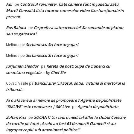
Adi
Controlul rovinietei. Cate camere sunt in judetul Satu
pe
Mare? Consultă lista tuturor camerelor video fixe funcţionale în
prezent
Rus Raluca
Ce prefera satmarencele? Sa comande un platou
pe
sau sa gateasca?
Serbanescu Srl face angajari
Melinda
pe
Serbanescu Srl face angajari
Melinda
pe
Jurjuman Eleodor
Reteta de post: Supa de ciuperci cu
pe
smantana vegetala – by Chef Ele
Bancul zilei :))) Sotul, sotia, victima si martorul la
Covaci Vasile
pe
tribunal…
Ai o afacere si ai nevoie de promovare ? Agentia de publicitate
“SMLIVE“ este rezolvarea | SM Live
Agentia de publicitate
pe
Zoltan Kiss
SOCANT! Un cadru medical aflat la clubul Colectiv
pe
da cartile pe fata! „Acolo au fost 63 de morti! Oamenii si-au
ingropat copiii sub amenintari politice!”