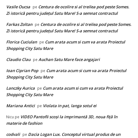
Vasile Oucsa
Centura de ocolire si al treilea pod peste Somes.
pe
Zi istorică pentru județul Satu Mare! S-a semnat contractul
Farkas Zoltan
Centura de ocolire si al treilea pod peste Somes.
pe
Zi istorică pentru județul Satu Mare! S-a semnat contractul
Florica Cuciulan
Cum arata acum si cum va arata Proiectul
pe
Shopping City Satu Mare
Claudio Clau
Auchan Satu Mare face angajari
pe
Ioan Ciprian Pop
Cum arata acum si cum va arata Proiectul
pe
Shopping City Satu Mare
Lanczky Aurica
Cum arata acum si cum va arata Proiectul
pe
Shopping City Satu Mare
Mariana Antici
Violata in pat, langa sotul ei
pe
VIDEO Pantofii scoşi la imprimantă 3D, noua fiţă în
Nicu
pe
materie de fashion
codvali
Dacia Logan Lux. Conceptul virtual produs de un
pe