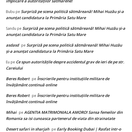
implicare a autorităților sătmărene!
Surpriză pe scena politică sătmăreană! Mihai Huzău și-a
Bubu
pe
anunțat candidatura la Primăria Satu Mare
Surpriză pe scena politică sătmăreană! Mihai Huzău și-a
Sandu
pe
anunțat candidatura la Primăria Satu Mare
asdasd
Surpriză pe scena politică sătmăreană! Mihai Huzău
pe
și-a anunțat candidatura la Primăria Satu Mare
Ce spun autorităţile despre accidentul grav de ieri de pe str.
Eu
pe
Careiului
Beres Robert
Înscrierile pentru instituțiile militare de
pe
învățământ continuă online
Beres Robert
Înscrierile pentru instituțiile militare de
pe
învățământ continuă online
Mihai
AGENTIA MATRIMONIALA AMORO! Sansa femeilor din
pe
Romania sa isi cunoasca partenerul de viata din strainatate
Desert safari in sharjah
Early Booking Dubai | Rasfat intr-o
pe