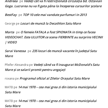
Andreea
Vedeţi cât va fi restricţionată circulaţia bd. Octavian
pe
Goga. Lucrarea nu va fi gata pâna la începerea cursurilor şcolare
BestFay
TOP 10 cele mai vandute parfumuri in 2013
pe
Locuri de muncă la Decathlon Satu Mare
George
pe
Marta
O femeie FATALA a fost SPIONATA in timp ce facea
pe
VIDEOCHAT. Este ULUITOR ce scena FIERBINTE au surprins VECINII
| VIDEO
Sarai Vanessa
235 locuri de muncă vacante în județul Satu
pe
Mare
Vedeţi când va fi inaugurat McDonald’s Satu
Pfeifer Alexandra
pe
Mare şi ce salarii promit pentru angajaţi
Programul oficial al Zilelor Orașului Satu Mare
roxana
pe
14 mai 1970 – cea mai grea zi din istoria municipiului
MATEI
pe
Satu Mare
14 mai 1970 – cea mai grea zi din istoria municipiului
MATEI
pe
Satu Mare