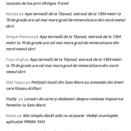
vacanta de lux prin Olimpia Travel
Apa termală de la Tăşnad, extrasă de la 1354 metri la
Nicolae
pe
70 de grade are cel mai mare grad de mineralizare din nord-vestul
țării
Apa termală de la Tăşnad, extrasă de la 1354
Stimpar Ramona
pe
metri la 70 de grade are cel mai mare grad de mineralizare din
nord-vestul țării
Apa termală de la Tăşnad, extrasă de la 1354 metri
Popa Virgil
pe
la 70 de grade are cel mai mare grad de mineralizare din nord-
vestul țării
Polițiștii locali din Satu Mare au amendat doi tineri
Vlad Teppa
pe
care făceau drifturi
Flatfy
Lansări de carte și dezbateri despre violența împotriva
pe
femeilor la Satu Mare
Mai simplu decât atât nu se poate. Vedeţi avantajele
Emese
pe
aplicaţiei PRIMA TAXI