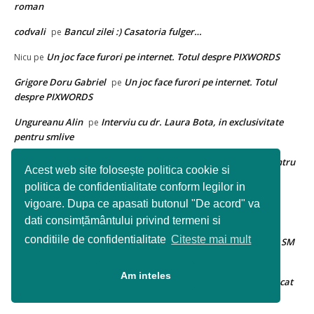
roman
codvali
Bancul zilei :) Casatoria fulger…
pe
Un joc face furori pe internet. Totul despre PIXWORDS
Nicu
pe
Grigore Doru Gabriel
Un joc face furori pe internet. Totul
pe
despre PIXWORDS
Ungureanu Alin
Interviu cu dr. Laura Bota, in exclusivitate
pe
pentru smlive
George Terziu
Interviu cu Vasile Blaga, in exclusivitate pentru
pe
Acest web site folosește politica cookie si
smlive
politica de confidentialitate conform legilor in
Ioan Ciprian Pop
Si-a testat sotul sa vada daca o insala.
pe
vigoare. Dupa ce apasati butonul "De acord" va
Niciodata nu s-a asteptat sa descopere asa ceva
dati consimțământului privind termeni si
conditiile de confidentialitate
Citeste mai mult
Duminica s-a dat startul la Festivalul AugustFest de la Carei | SM
Live
Duminica se da startul celor 8 zile de festival la Carei
pe
Am inteles
Un barbat a descoperit ca ii cresc sanii, dupa ce a mancat
Dan
pe
asta