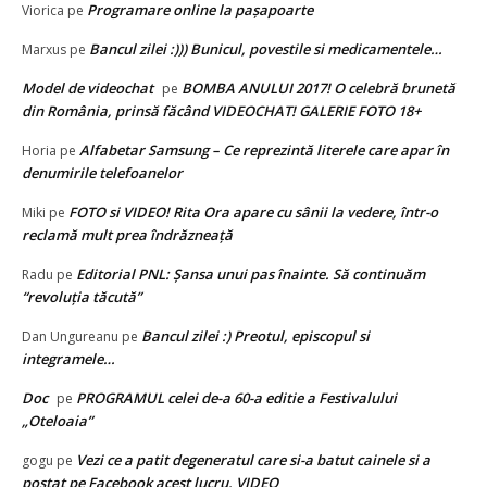
Programare online la paşapoarte
Viorica
pe
Bancul zilei :))) Bunicul, povestile si medicamentele…
Marxus
pe
Model de videochat
BOMBA ANULUI 2017! O celebră brunetă
pe
din România, prinsă făcând VIDEOCHAT! GALERIE FOTO 18+
Alfabetar Samsung – Ce reprezintă literele care apar în
Horia
pe
denumirile telefoanelor
FOTO si VIDEO! Rita Ora apare cu sânii la vedere, într-o
Miki
pe
reclamă mult prea îndrăzneață
Editorial PNL: Șansa unui pas înainte. Să continuăm
Radu
pe
“revoluția tăcută”
Bancul zilei :) Preotul, episcopul si
Dan Ungureanu
pe
integramele…
Doc
PROGRAMUL celei de-a 60-a editie a Festivalului
pe
„Oteloaia”
Vezi ce a patit degeneratul care si-a batut cainele si a
gogu
pe
postat pe Facebook acest lucru. VIDEO