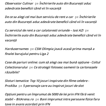
Observator Culinar
Închirierile auto din București aduc
pe
adevărate beneficii când vii în vacanță
De ce sa alegi cel mai bun serviciu de rent a car
Închirierile
pe
auto din București aduc adevărate beneficii când vii în vacanță
Cu serviciul de rent a car calatoresti oriunde – Iasi AZI
pe
Închirierile auto din București aduc adevărate beneficii când vii în
vacanță
Hardusernames
CSM Olimpia joacă acasă prima manșă a
pe
finalei barajului pentru Liga 2
Case de pariuri online: cum să alegi cea mai bună opțiune - Coltul
Colectionarului
Ce strategii folosesc oamenii la cartonașele
pe
răzuibile?
Sloturi tematice: Top 10 jocuri inspirate din filme celebre -
ProAlba
5 personaje care au inspirat jocuri de slot
pe
Opțiuni pentru un împrumut de 5000 de lei prin IFN fără venit
stabil – BitArena.ro
Bani imprumut intre persoane fizice fara
pe
taxe in avans acordati prin IFN