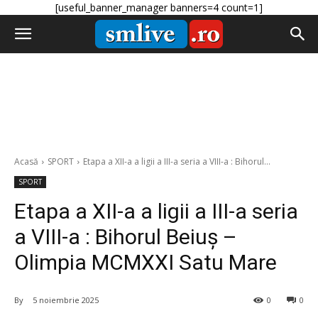
[useful_banner_manager banners=4 count=1]
Acasă
SPORT
Etapa a XII-a a ligii a III-a seria a VIII-a : Bihorul...
SPORT
Etapa a XII-a a ligii a III-a seria
a VIII-a : Bihorul Beiuș –
Olimpia MCMXXI Satu Mare
By
5 noiembrie 2025
0
0