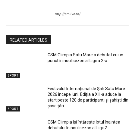
http://smlive.ro/
RELATED ARTICLES
CSM Olimpia Satu Mare a debutat cu un
punct în noul sezon al Ligii a 2-a
SPORT
Festivalul Internațional de Șah Satu Mare
2026 începe luni. Ediția a XIII-a aduce la
start peste 120 de participanți și șahiști din
șase țări
SPORT
CSM Olimpia își întărește lotul înaintea
debutului în noul sezon al Ligii 2