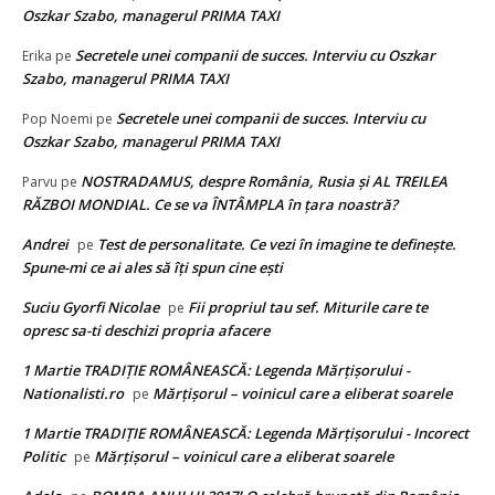
Oszkar Szabo, managerul PRIMA TAXI
Secretele unei companii de succes. Interviu cu Oszkar
Erika
pe
Szabo, managerul PRIMA TAXI
Secretele unei companii de succes. Interviu cu
Pop Noemi
pe
Oszkar Szabo, managerul PRIMA TAXI
NOSTRADAMUS, despre România, Rusia și AL TREILEA
Parvu
pe
RĂZBOI MONDIAL. Ce se va ÎNTÂMPLA în țara noastră?
Andrei
Test de personalitate. Ce vezi în imagine te definește.
pe
Spune-mi ce ai ales să îți spun cine ești
Suciu Gyorfi Nicolae
Fii propriul tau sef. Miturile care te
pe
opresc sa-ti deschizi propria afacere
1 Martie TRADIȚIE ROMÂNEASCĂ: Legenda Mărțișorului -
Nationalisti.ro
Mărțișorul – voinicul care a eliberat soarele
pe
1 Martie TRADIȚIE ROMÂNEASCĂ: Legenda Mărțișorului - Incorect
Politic
Mărțișorul – voinicul care a eliberat soarele
pe