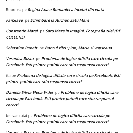
Regina Ana a Romaniei a incetat din viata
Bobocea
pe
FanSlave
Schimbare la Auchan Satu Mare
pe
Constantin Matei
Satu Mare in imagini. Fotografia zilei (DE
pe
COLECTIE)
Sebastian Panait
Bancul zilei :) Ion, Maria si vopseaua…
pe
Veronica Bizau
Problema de logica dificila care circula pe
pe
Facebook. Esti printre putinii care stiu raspunsul corect?
Problema de logica dificila care circula pe Facebook. Esti
ika
pe
printre putinii care stiu raspunsul corect?
Daniela Silvia Elena Erdei
Problema de logica dificila care
pe
circula pe Facebook. Esti printre putinii care stiu raspunsul
corect?
Problema de logica dificila care circula pe
betivan ratat
pe
Facebook. Esti printre putinii care stiu raspunsul corect?
Veronica Bizau
Problema de logica dificila care circula pe
pe