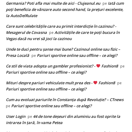
Germania? Poti afla mai multe de aici - Clujeanul.eu
Iată cum
pe
poți beneficia de vânzare auto second hand, la prețuri excelente,
la AutoDelRulate
Care sunt celebritățile care au primit interdicție în cazinou? -
Mesagerul de Covasna
Activitățile de care te poți bucura în
pe
Vegas dacă nu vrei să joci la cazinou
Unde te duci pentru șanse mai bune? Cazinoul online sau fizic –
Presa Locală
Pariuri sportive online sau offline – ce alegi?
pe
Ce stil de viata adopta un gambler profesionist? -
Fashion8
pe
Pariuri sportive online sau offline – ce alegi?
Mituri despre pariuri vehiculate mult prea des -
Fashion8
pe
Pariuri sportive online sau offline – ce alegi?
Cum au evoluat pariurile în Constanța după Revoluție? – CTnews
Pariuri sportive online sau offline – ce alegi?
pe
User Login
44 de tone deşeuri din aluminiu au fost oprite la
pe
intrarea în ţară, în vama Petea