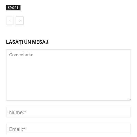
SPORT
LĂSAȚI UN MESAJ
Comentariu:
Nu
Ema