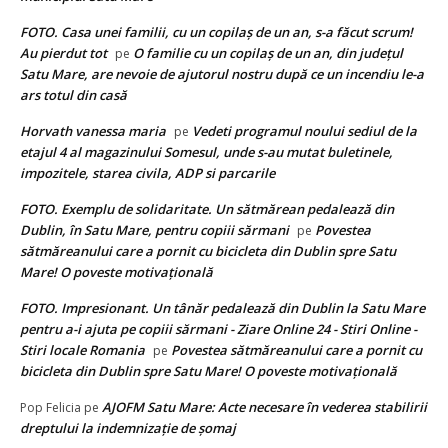
FOTO. Casa unei familii, cu un copilaș de un an, s-a făcut scrum!
Au pierdut tot
O familie cu un copilaș de un an, din județul
pe
Satu Mare, are nevoie de ajutorul nostru după ce un incendiu le-a
ars totul din casă
Horvath vanessa maria
Vedeti programul noului sediul de la
pe
etajul 4 al magazinului Somesul, unde s-au mutat buletinele,
impozitele, starea civila, ADP si parcarile
FOTO. Exemplu de solidaritate. Un sătmărean pedalează din
Dublin, în Satu Mare, pentru copiii sărmani
Povestea
pe
sătmăreanului care a pornit cu bicicleta din Dublin spre Satu
Mare! O poveste motivațională
FOTO. Impresionant. Un tânăr pedalează din Dublin la Satu Mare
pentru a-i ajuta pe copiii sărmani - Ziare Online 24 - Stiri Online -
Stiri locale Romania
Povestea sătmăreanului care a pornit cu
pe
bicicleta din Dublin spre Satu Mare! O poveste motivațională
AJOFM Satu Mare: Acte necesare în vederea stabilirii
Pop Felicia
pe
dreptului la indemnizație de șomaj