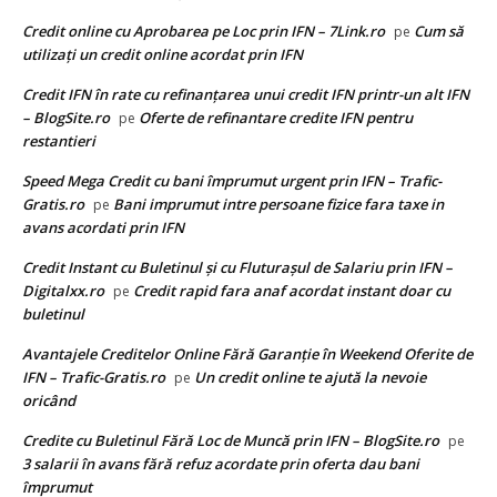
Credit online cu Aprobarea pe Loc prin IFN – 7Link.ro
Cum să
pe
utilizați un credit online acordat prin IFN
Credit IFN în rate cu refinanțarea unui credit IFN printr-un alt IFN
– BlogSite.ro
Oferte de refinantare credite IFN pentru
pe
restantieri
Speed Mega Credit cu bani împrumut urgent prin IFN – Trafic-
Gratis.ro
Bani imprumut intre persoane fizice fara taxe in
pe
avans acordati prin IFN
Credit Instant cu Buletinul și cu Fluturașul de Salariu prin IFN –
Digitalxx.ro
Credit rapid fara anaf acordat instant doar cu
pe
buletinul
Avantajele Creditelor Online Fără Garanție în Weekend Oferite de
IFN – Trafic-Gratis.ro
Un credit online te ajută la nevoie
pe
oricând
Credite cu Buletinul Fără Loc de Muncă prin IFN – BlogSite.ro
pe
3 salarii în avans fără refuz acordate prin oferta dau bani
împrumut