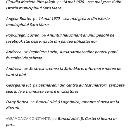
Claudia Marieta Pita-jakob
14 mai 1970 – cea mai grea zi din
pe
istoria municipiului Satu Mare
Angela Roatis
14 mai 1970 – cea mai grea zi din istoria
pe
municipiului Satu Mare
Pop-Silaghi Lucian
Anuntul halucinant al unui pedofil pe
pe
facebook starneste reactii din partea utilizatorilor
Andreea
Pepiniera Lazin, sursa satmarenilor pentru pomi
pe
fructiferi de calitate
Andreea
Se strica vremea la Satu Mare. Informare meteo de
pe
vant si ploi
Georgiana Pit
Satmarenii din centru au fost martori, sambata
pe
seara, la o frumoasa cerere in casatorie
Dany Bodea
Bancul zilei :) Logodnica, amanta si nevasta la
pe
discutii…
Bancul zilei :))) Costel si Ileana in
AVRAMOAICA CONSTANTIN
pe
pat…