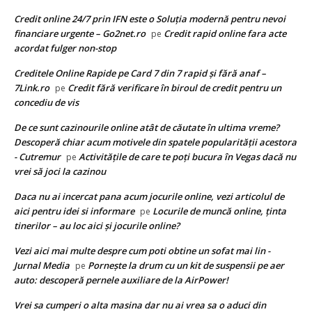
Credit online 24/7 prin IFN este o Soluția modernă pentru nevoi
financiare urgente – Go2net.ro
Credit rapid online fara acte
pe
acordat fulger non-stop
Creditele Online Rapide pe Card 7 din 7 rapid și fără anaf –
7Link.ro
Credit fără verificare în biroul de credit pentru un
pe
concediu de vis
De ce sunt cazinourile online atât de căutate în ultima vreme?
Descoperă chiar acum motivele din spatele popularității acestora
- Cutremur
Activitățile de care te poți bucura în Vegas dacă nu
pe
vrei să joci la cazinou
Daca nu ai incercat pana acum jocurile online, vezi articolul de
aici pentru idei si informare
Locurile de muncă online, ținta
pe
tinerilor – au loc aici și jocurile online?
Vezi aici mai multe despre cum poti obtine un sofat mai lin -
Jurnal Media
Pornește la drum cu un kit de suspensii pe aer
pe
auto: descoperă pernele auxiliare de la AirPower!
Vrei sa cumperi o alta masina dar nu ai vrea sa o aduci din