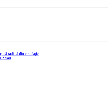
ină radiată din circulație
 Zalău