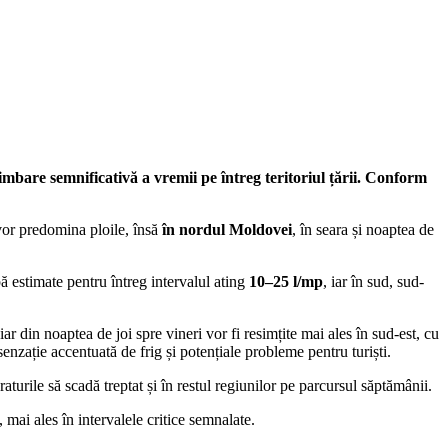
mbare semnificativă a vremii pe întreg teritoriul țării. Conform
 vor predomina ploile, însă
în nordul Moldovei
, în seara și noaptea de
pă estimate pentru întreg intervalul ating
10–25 l/mp
, iar în sud, sud-
 iar din noaptea de joi spre vineri vor fi resimțite mai ales în sud-est, cu
senzație accentuată de frig și potențiale probleme pentru turiști.
turile să scadă treptat și în restul regiunilor pe parcursul săptămânii.
mai ales în intervalele critice semnalate.