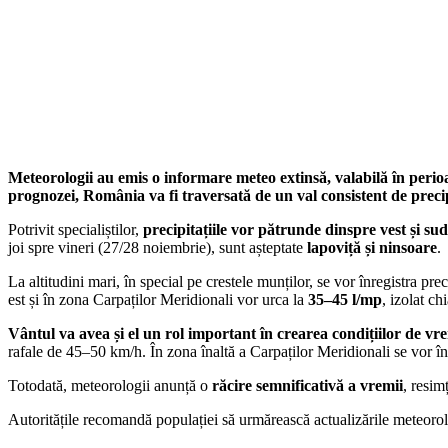
Acțiune
Facebook
X
Pinterest
Wha
Meteorologii au emis o informare meteo extinsă, valabilă în perio
prognozei, România va fi traversată de un val consistent de precip
Potrivit specialiștilor,
precipitațiile vor pătrunde dinspre vest și sud
joi spre vineri (27/28 noiembrie), sunt așteptate
lapoviță și ninsoare
.
La altitudini mari, în special pe crestele munților, se vor înregistra pr
est și în zona Carpaților Meridionali vor urca la
35–45 l/mp
, izolat ch
Vântul va avea și el un rol important în crearea condițiilor de vr
rafale de 45–50 km/h. În zona înaltă a Carpaților Meridionali se vor în
Totodată, meteorologii anunță o
răcire semnificativă a vremii
, resim
Autoritățile recomandă populației să urmărească actualizările meteorolo