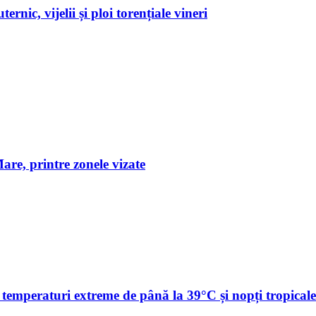
nic, vijelii și ploi torențiale vineri
are, printre zonele vizate
emperaturi extreme de până la 39°C și nopți tropicale