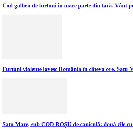
Cod galben de furtuni în mare parte din țară. Vânt puter
Furtuni violente lovesc România în câteva ore. Satu M
Satu Mare, sub COD ROȘU de caniculă: două zile cu t