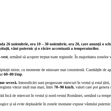
tsApp
Linkedin
ada 26 noiembrie, ora 10 – 30 noiembrie, ora 20, care anunță o schi
itații, vânt puternic și o răcire accentuată a temperaturilor.
-vest
, urmând să acopere treptat toate regiunile. În majoritatea zonelor
ecipitații mixte, cu momente de ninsoare mai consistentă. Cantitățile de a
iar
60–80 l/mp
.
eme severă.
Intensificări sunt prognozate miercuri în vestul și estul țării,
registra viteze mult mai mari, între
70–90 km/h
, valori care pot genera 
țită încă de miercuri în vestul și nord-vestul României, urmând ca tempera
gice și să evite deplasările în zonele montane expuse vântului puternic, 