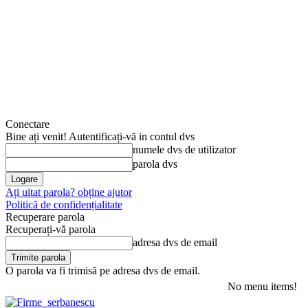
Conectare
Bine ați venit! Autentificați-vă in contul dvs
numele dvs de utilizator
parola dvs
Ați uitat parola? obține ajutor
Politică de confidențialitate
Recuperare parola
Recuperați-vă parola
adresa dvs de email
O parola va fi trimisă pe adresa dvs de email.
No menu items!
vineri, august 7, 2026
Autentificați-vă / Înregistrați-vă