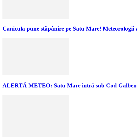
Canicula pune stăpânire pe Satu Mare! Meteorologii
ALERTĂ METEO: Satu Mare intră sub Cod Galben! Urm