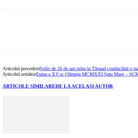
Articolul precedent
Șofer de 26 de ani prins la Tășnad conducând o maș
Articolul următor
Etapa a XV-a: Olimpia MCMXXI Satu Mare – SCM
ARTICOLE SIMILARE
DE LA ACELAȘI AUTOR