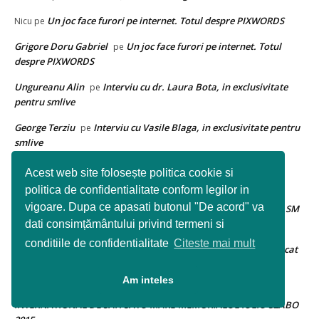
Un joc face furori pe internet. Totul despre PIXWORDS
Nicu
pe
Grigore Doru Gabriel
Un joc face furori pe internet. Totul
pe
despre PIXWORDS
Ungureanu Alin
Interviu cu dr. Laura Bota, in exclusivitate
pe
pentru smlive
George Terziu
Interviu cu Vasile Blaga, in exclusivitate pentru
pe
smlive
Ioan Ciprian Pop
Si-a testat sotul sa vada daca o insala.
pe
Acest web site folosește politica cookie si
Niciodata nu s-a asteptat sa descopere asa ceva
politica de confidentialitate conform legilor in
vigoare. Dupa ce apasati butonul "De acord" va
Duminica s-a dat startul la Festivalul AugustFest de la Carei | SM
Live
Duminica se da startul celor 8 zile de festival la Carei
dati consimțământului privind termeni si
pe
conditiile de confidentialitate
Citeste mai mult
Un barbat a descoperit ca ii cresc sanii, dupa ce a mancat
Dan
pe
asta
Am inteles
Daniel Covaciu
Rezultate dupa 6 runde la FESTIVALUL
pe
INTERNATIONAL DE SAH SATU MARE-MEMORIALUL IULIU SZABO