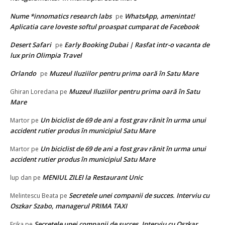
Nume *innomatics research labs
WhatsApp, amenintat!
pe
Aplicatia care loveste softul proaspat cumparat de Facebook
Desert Safari
Early Booking Dubai | Rasfat intr-o vacanta de
pe
lux prin Olimpia Travel
Orlando
Muzeul Iluziilor pentru prima oară în Satu Mare
pe
Muzeul Iluziilor pentru prima oară în Satu
Ghiran Loredana
pe
Mare
Un biciclist de 69 de ani a fost grav rănit în urma unui
Martor
pe
accident rutier produs în municipiul Satu Mare
Un biciclist de 69 de ani a fost grav rănit în urma unui
Martor
pe
accident rutier produs în municipiul Satu Mare
MENIUL ZILEI la Restaurant Unic
lup dan
pe
Secretele unei companii de succes. Interviu cu
Melintescu Beata
pe
Oszkar Szabo, managerul PRIMA TAXI
Secretele unei companii de succes. Interviu cu Oszkar
Erika
pe