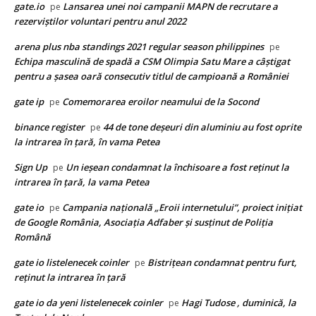
gate.io
Lansarea unei noi campanii MAPN de recrutare a
pe
rezerviștilor voluntari pentru anul 2022
arena plus nba standings 2021 regular season philippines
pe
Echipa masculină de spadă a CSM Olimpia Satu Mare a câștigat
pentru a șasea oară consecutiv titlul de campioană a României
gate ip
Comemorarea eroilor neamului de la Socond
pe
binance register
44 de tone deşeuri din aluminiu au fost oprite
pe
la intrarea în ţară, în vama Petea
Sign Up
Un ieșean condamnat la închisoare a fost reținut la
pe
intrarea în țară, la vama Petea
gate io
Campania națională „Eroii internetului”, proiect inițiat
pe
de Google România, Asociația Adfaber și susținut de Poliția
Română
gate io listelenecek coinler
Bistrițean condamnat pentru furt,
pe
reținut la intrarea în țară
gate io da yeni listelenecek coinler
Hagi Tudose , duminică, la
pe