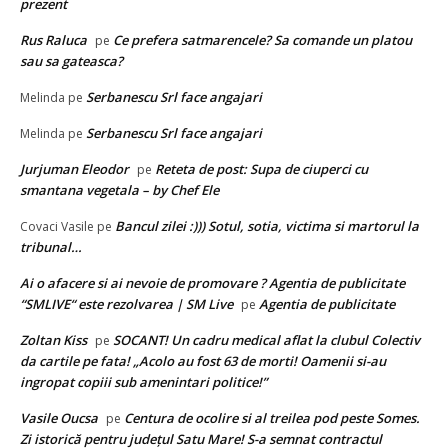
prezent
Rus Raluca
Ce prefera satmarencele? Sa comande un platou
pe
sau sa gateasca?
Serbanescu Srl face angajari
Melinda
pe
Serbanescu Srl face angajari
Melinda
pe
Jurjuman Eleodor
Reteta de post: Supa de ciuperci cu
pe
smantana vegetala – by Chef Ele
Bancul zilei :))) Sotul, sotia, victima si martorul la
Covaci Vasile
pe
tribunal…
Ai o afacere si ai nevoie de promovare ? Agentia de publicitate
“SMLIVE“ este rezolvarea | SM Live
Agentia de publicitate
pe
Zoltan Kiss
SOCANT! Un cadru medical aflat la clubul Colectiv
pe
da cartile pe fata! „Acolo au fost 63 de morti! Oamenii si-au
ingropat copiii sub amenintari politice!”
Vasile Oucsa
Centura de ocolire si al treilea pod peste Somes.
pe
Zi istorică pentru județul Satu Mare! S-a semnat contractul