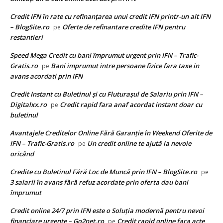
Credit IFN în rate cu refinanțarea unui credit IFN printr-un alt IFN
– BlogSite.ro
Oferte de refinantare credite IFN pentru
pe
restantieri
Speed Mega Credit cu bani împrumut urgent prin IFN – Trafic-
Gratis.ro
Bani imprumut intre persoane fizice fara taxe in
pe
avans acordati prin IFN
Credit Instant cu Buletinul și cu Fluturașul de Salariu prin IFN –
Digitalxx.ro
Credit rapid fara anaf acordat instant doar cu
pe
buletinul
Avantajele Creditelor Online Fără Garanție în Weekend Oferite de
IFN – Trafic-Gratis.ro
Un credit online te ajută la nevoie
pe
oricând
Credite cu Buletinul Fără Loc de Muncă prin IFN – BlogSite.ro
pe
3 salarii în avans fără refuz acordate prin oferta dau bani
împrumut
Credit online 24/7 prin IFN este o Soluția modernă pentru nevoi
financiare urgente – Go2net.ro
Credit rapid online fara acte
pe