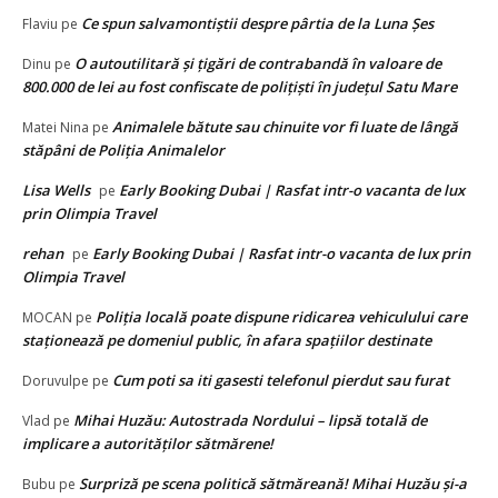
Ce spun salvamontiștii despre pârtia de la Luna Șes
Flaviu
pe
O autoutilitară și țigări de contrabandă în valoare de
Dinu
pe
800.000 de lei au fost confiscate de polițiști în județul Satu Mare
Animalele bătute sau chinuite vor fi luate de lângă
Matei Nina
pe
stăpâni de Poliția Animalelor
Lisa Wells
Early Booking Dubai | Rasfat intr-o vacanta de lux
pe
prin Olimpia Travel
rehan
Early Booking Dubai | Rasfat intr-o vacanta de lux prin
pe
Olimpia Travel
Poliţia locală poate dispune ridicarea vehiculului care
MOCAN
pe
staţionează pe domeniul public, în afara spaţiilor destinate
Cum poti sa iti gasesti telefonul pierdut sau furat
Doruvulpe
pe
Mihai Huzău: Autostrada Nordului – lipsă totală de
Vlad
pe
implicare a autorităților sătmărene!
Surpriză pe scena politică sătmăreană! Mihai Huzău și-a
Bubu
pe