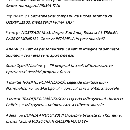
Szabo, managerul PRIMA TAXI
Secretele unei companii de succes. Interviu cu
Pop Noemi
pe
Oszkar Szabo, managerul PRIMA TAXI
NOSTRADAMUS, despre România, Rusia și AL TREILEA
Parvu
pe
RĂZBOI MONDIAL. Ce se va ÎNTÂMPLA în țara noastră?
Andrei
Test de personalitate. Ce vezi în imagine te definește.
pe
Spune-mi ce ai ales să îți spun cine ești
Suciu Gyorfi Nicolae
Fii propriul tau sef. Miturile care te
pe
opresc sa-ti deschizi propria afacere
1 Martie TRADIȚIE ROMÂNEASCĂ: Legenda Mărțișorului -
Nationalisti.ro
Mărțișorul – voinicul care a eliberat soarele
pe
1 Martie TRADIȚIE ROMÂNEASCĂ: Legenda Mărțișorului - Incorect
Politic
Mărțișorul – voinicul care a eliberat soarele
pe
Adela
BOMBA ANULUI 2017! O celebră brunetă din România,
pe
prinsă făcând VIDEOCHAT! GALERIE FOTO 18+