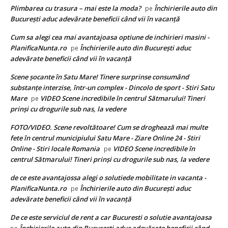
Plimbarea cu trasura – mai este la moda?
Închirierile auto din
pe
București aduc adevărate beneficii când vii în vacanță
Cum sa alegi cea mai avantajoasa optiune de inchirieri masini -
PlanificaNunta.ro
Închirierile auto din București aduc
pe
adevărate beneficii când vii în vacanță
Scene șocante în Satu Mare! Tinere surprinse consumând
substanțe interzise, într-un complex - Dincolo de sport - Stiri Satu
Mare
VIDEO Scene incredibile în centrul Sătmarului! Tineri
pe
prinși cu drogurile sub nas, la vedere
FOTO/VIDEO. Scene revoltătoare! Cum se droghează mai multe
fete în centrul municipiului Satu Mare - Ziare Online 24 - Stiri
Online - Stiri locale Romania
VIDEO Scene incredibile în
pe
centrul Sătmarului! Tineri prinși cu drogurile sub nas, la vedere
de ce este avantajossa alegi o solutiede mobilitate in vacanta -
PlanificaNunta.ro
Închirierile auto din București aduc
pe
adevărate beneficii când vii în vacanță
De ce este serviciul de rent a car Bucuresti o solutie avantajoasa