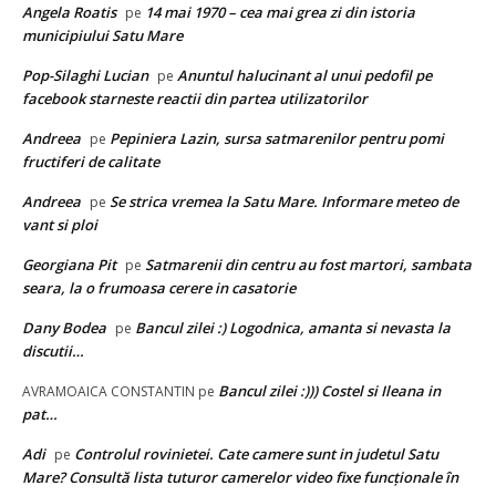
Angela Roatis
14 mai 1970 – cea mai grea zi din istoria
pe
municipiului Satu Mare
Pop-Silaghi Lucian
Anuntul halucinant al unui pedofil pe
pe
facebook starneste reactii din partea utilizatorilor
Andreea
Pepiniera Lazin, sursa satmarenilor pentru pomi
pe
fructiferi de calitate
Andreea
Se strica vremea la Satu Mare. Informare meteo de
pe
vant si ploi
Georgiana Pit
Satmarenii din centru au fost martori, sambata
pe
seara, la o frumoasa cerere in casatorie
Dany Bodea
Bancul zilei :) Logodnica, amanta si nevasta la
pe
discutii…
Bancul zilei :))) Costel si Ileana in
AVRAMOAICA CONSTANTIN
pe
pat…
Adi
Controlul rovinietei. Cate camere sunt in judetul Satu
pe
Mare? Consultă lista tuturor camerelor video fixe funcţionale în