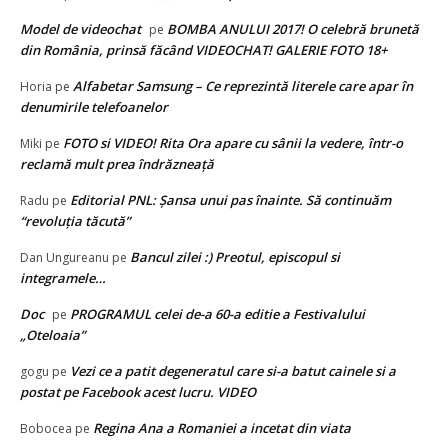
Model de videochat
BOMBA ANULUI 2017! O celebră brunetă
pe
din România, prinsă făcând VIDEOCHAT! GALERIE FOTO 18+
Alfabetar Samsung – Ce reprezintă literele care apar în
Horia
pe
denumirile telefoanelor
FOTO si VIDEO! Rita Ora apare cu sânii la vedere, într-o
Miki
pe
reclamă mult prea îndrăzneață
Editorial PNL: Șansa unui pas înainte. Să continuăm
Radu
pe
“revoluția tăcută”
Bancul zilei :) Preotul, episcopul si
Dan Ungureanu
pe
integramele…
Doc
PROGRAMUL celei de-a 60-a editie a Festivalului
pe
„Oteloaia”
Vezi ce a patit degeneratul care si-a batut cainele si a
gogu
pe
postat pe Facebook acest lucru. VIDEO
Regina Ana a Romaniei a incetat din viata
Bobocea
pe