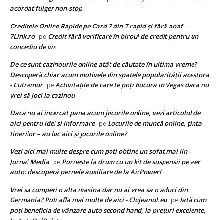
acordat fulger non-stop
Creditele Online Rapide pe Card 7 din 7 rapid și fără anaf –
7Link.ro
Credit fără verificare în biroul de credit pentru un
pe
concediu de vis
De ce sunt cazinourile online atât de căutate în ultima vreme?
Descoperă chiar acum motivele din spatele popularității acestora
- Cutremur
Activitățile de care te poți bucura în Vegas dacă nu
pe
vrei să joci la cazinou
Daca nu ai incercat pana acum jocurile online, vezi articolul de
aici pentru idei si informare
Locurile de muncă online, ținta
pe
tinerilor – au loc aici și jocurile online?
Vezi aici mai multe despre cum poti obtine un sofat mai lin -
Jurnal Media
Pornește la drum cu un kit de suspensii pe aer
pe
auto: descoperă pernele auxiliare de la AirPower!
Vrei sa cumperi o alta masina dar nu ai vrea sa o aduci din
Germania? Poti afla mai multe de aici - Clujeanul.eu
Iată cum
pe
poți beneficia de vânzare auto second hand, la prețuri excelente,