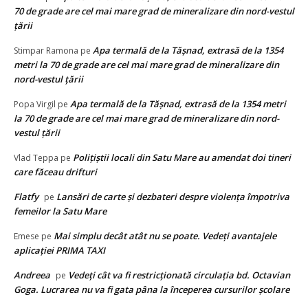
70 de grade are cel mai mare grad de mineralizare din nord-vestul
țării
Apa termală de la Tăşnad, extrasă de la 1354
Stimpar Ramona
pe
metri la 70 de grade are cel mai mare grad de mineralizare din
nord-vestul țării
Apa termală de la Tăşnad, extrasă de la 1354 metri
Popa Virgil
pe
la 70 de grade are cel mai mare grad de mineralizare din nord-
vestul țării
Polițiștii locali din Satu Mare au amendat doi tineri
Vlad Teppa
pe
care făceau drifturi
Flatfy
Lansări de carte și dezbateri despre violența împotriva
pe
femeilor la Satu Mare
Mai simplu decât atât nu se poate. Vedeţi avantajele
Emese
pe
aplicaţiei PRIMA TAXI
Andreea
Vedeţi cât va fi restricţionată circulaţia bd. Octavian
pe
Goga. Lucrarea nu va fi gata pâna la începerea cursurilor şcolare