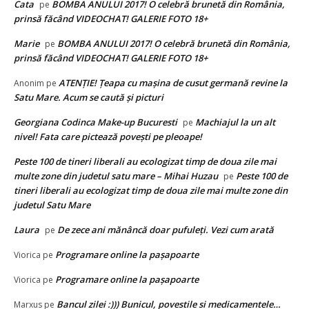
Cata
BOMBA ANULUI 2017! O celebră brunetă din România,
pe
prinsă făcând VIDEOCHAT! GALERIE FOTO 18+
Marie
BOMBA ANULUI 2017! O celebră brunetă din România,
pe
prinsă făcând VIDEOCHAT! GALERIE FOTO 18+
ATENȚIE! Ţeapa cu maşina de cusut germană revine la
Anonim
pe
Satu Mare. Acum se caută și picturi
Georgiana Codinca Make-up Bucuresti
Machiajul la un alt
pe
nivel! Fata care pictează poveşti pe pleoape!
Peste 100 de tineri liberali au ecologizat timp de doua zile mai
multe zone din judetul satu mare – Mihai Huzau
Peste 100 de
pe
tineri liberali au ecologizat timp de doua zile mai multe zone din
judetul Satu Mare
Laura
De zece ani mănâncă doar pufuleţi. Vezi cum arată
pe
Programare online la paşapoarte
Viorica
pe
Programare online la paşapoarte
Viorica
pe
Bancul zilei :))) Bunicul, povestile si medicamentele…
Marxus
pe