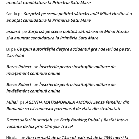
anunțat candidatura la Primăria Satu Mare
Surpriză pe scena politică sătmăreană! Mihai Huzău și-a
Sandu
pe
anunțat candidatura la Primăria Satu Mare
asdasd
Surpriză pe scena politică sătmăreană! Mihai Huzău
pe
și-a anunțat candidatura la Primăria Satu Mare
Ce spun autorităţile despre accidentul grav de ieri de pe str.
Eu
pe
Careiului
Beres Robert
Înscrierile pentru instituțiile militare de
pe
învățământ continuă online
Beres Robert
Înscrierile pentru instituțiile militare de
pe
învățământ continuă online
Mihai
AGENTIA MATRIMONIALA AMORO! Sansa femeilor din
pe
Romania sa isi cunoasca partenerul de viata din strainatate
Desert safari in sharjah
Early Booking Dubai | Rasfat intr-o
pe
vacanta de lux prin Olimpia Travel
Apa termală de la Tăşnad, extrasă de la 1354 metri la
Nicolae
pe