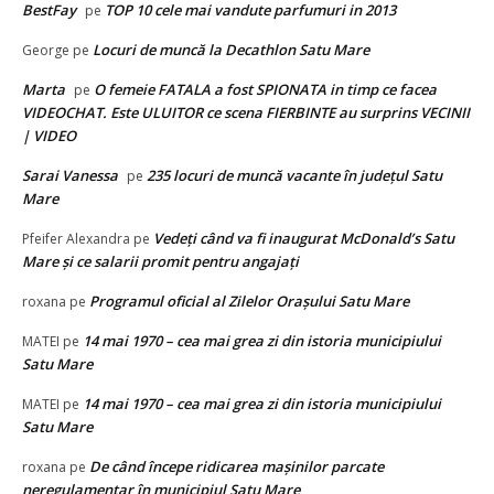
BestFay
TOP 10 cele mai vandute parfumuri in 2013
pe
Locuri de muncă la Decathlon Satu Mare
George
pe
Marta
O femeie FATALA a fost SPIONATA in timp ce facea
pe
VIDEOCHAT. Este ULUITOR ce scena FIERBINTE au surprins VECINII
| VIDEO
Sarai Vanessa
235 locuri de muncă vacante în județul Satu
pe
Mare
Vedeţi când va fi inaugurat McDonald’s Satu
Pfeifer Alexandra
pe
Mare şi ce salarii promit pentru angajaţi
Programul oficial al Zilelor Orașului Satu Mare
roxana
pe
14 mai 1970 – cea mai grea zi din istoria municipiului
MATEI
pe
Satu Mare
14 mai 1970 – cea mai grea zi din istoria municipiului
MATEI
pe
Satu Mare
De când începe ridicarea mașinilor parcate
roxana
pe
neregulamentar în municipiul Satu Mare