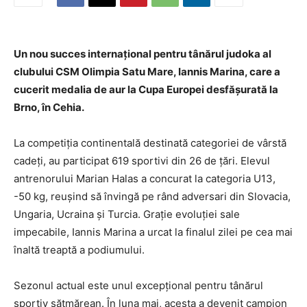
Un nou succes internațional pentru tânărul judoka al
clubului CSM Olimpia Satu Mare, Iannis Marina, care a
cucerit medalia de aur la Cupa Europei desfășurată la
Brno, în Cehia.
La competiția continentală destinată categoriei de vârstă
cadeți, au participat 619 sportivi din 26 de țări. Elevul
antrenorului Marian Halas a concurat la categoria U13,
-50 kg, reușind să învingă pe rând adversari din Slovacia,
Ungaria, Ucraina și Turcia. Grație evoluției sale
impecabile, Iannis Marina a urcat la finalul zilei pe cea mai
înaltă treaptă a podiumului.
Sezonul actual este unul excepțional pentru tânărul
sportiv sătmărean. În luna mai, acesta a devenit campion