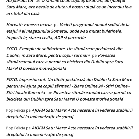
Au pierdut tot
O familie cu un copilaș de un an, din județul
pe
Satu Mare, are nevoie de ajutorul nostru după ce un incendiu le-a
ars totul din casă
Horvath vanessa maria
Vedeti programul noului sediul de la
pe
etajul 4 al magazinului Somesul, unde s-au mutat buletinele,
impozitele, starea civila, ADP si parcarile
FOTO. Exemplu de solidaritate. Un sătmărean pedalează din
Dublin, în Satu Mare, pentru copiii sărmani
Povestea
pe
sătmăreanului care a pornit cu bicicleta din Dublin spre Satu
Mare! O poveste motivațională
FOTO. Impresionant. Un tânăr pedalează din Dublin la Satu Mare
pentru a-i ajuta pe copiii sărmani - Ziare Online 24 - Stiri Online -
Stiri locale Romania
Povestea sătmăreanului care a pornit cu
pe
bicicleta din Dublin spre Satu Mare! O poveste motivațională
AJOFM Satu Mare: Acte necesare în vederea stabilirii
Pop Felicia
pe
dreptului la indemnizație de șomaj
AJOFM Satu Mare: Acte necesare în vederea stabilirii
Pop Felicia
pe
dreptului la indemnizație de șomaj