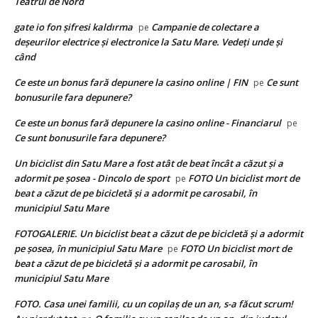
Teatrul de Nord
gate io fon şifresi kaldırma
Campanie de colectare a
pe
deșeurilor electrice și electronice la Satu Mare. Vedeți unde și
când
Ce este un bonus fară depunere la casino online | FIN
Ce sunt
pe
bonusurile fara depunere?
Ce este un bonus fară depunere la casino online - Financiarul
pe
Ce sunt bonusurile fara depunere?
Un biciclist din Satu Mare a fost atât de beat încât a căzut și a
adormit pe șosea - Dincolo de sport
FOTO Un biciclist mort de
pe
beat a căzut de pe bicicletă și a adormit pe carosabil, în
municipiul Satu Mare
FOTOGALERIE. Un biciclist beat a căzut de pe bicicletă și a adormit
pe șosea, în municipiul Satu Mare
FOTO Un biciclist mort de
pe
beat a căzut de pe bicicletă și a adormit pe carosabil, în
municipiul Satu Mare
FOTO. Casa unei familii, cu un copilaș de un an, s-a făcut scrum!