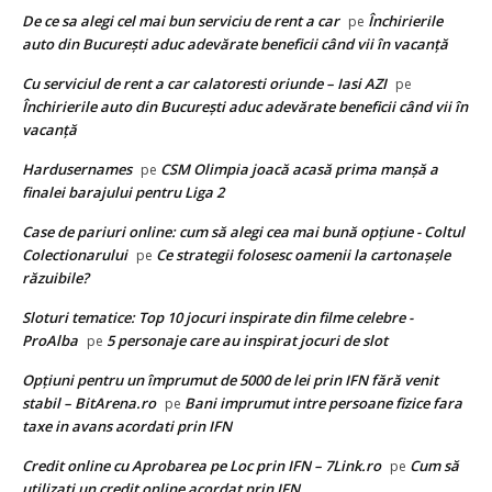
De ce sa alegi cel mai bun serviciu de rent a car
Închirierile
pe
auto din București aduc adevărate beneficii când vii în vacanță
Cu serviciul de rent a car calatoresti oriunde – Iasi AZI
pe
Închirierile auto din București aduc adevărate beneficii când vii în
vacanță
Hardusernames
CSM Olimpia joacă acasă prima manșă a
pe
finalei barajului pentru Liga 2
Case de pariuri online: cum să alegi cea mai bună opțiune - Coltul
Colectionarului
Ce strategii folosesc oamenii la cartonașele
pe
răzuibile?
Sloturi tematice: Top 10 jocuri inspirate din filme celebre -
ProAlba
5 personaje care au inspirat jocuri de slot
pe
Opțiuni pentru un împrumut de 5000 de lei prin IFN fără venit
stabil – BitArena.ro
Bani imprumut intre persoane fizice fara
pe
taxe in avans acordati prin IFN
Credit online cu Aprobarea pe Loc prin IFN – 7Link.ro
Cum să
pe
utilizați un credit online acordat prin IFN