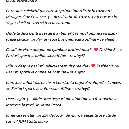
la AutoDelRulate
Care sunt celebritățile care au primit interdicție în cazinou? -
Mesagerul de Covasna
Activitățile de care te poți bucura în
pe
Vegas dacă nu vrei să joci la cazinou
Unde te duci pentru șanse mai bune? Cazinoul online sau fizic –
Presa Locală
Pariuri sportive online sau offline – ce alegi?
pe
Ce stil de viata adopta un gambler profesionist? -
Fashion8
pe
Pariuri sportive online sau offline – ce alegi?
Mituri despre pariuri vehiculate mult prea des -
Fashion8
pe
Pariuri sportive online sau offline – ce alegi?
Cum au evoluat pariurile în Constanța după Revoluție? – CTnews
Pariuri sportive online sau offline – ce alegi?
pe
User Login
44 de tone deşeuri din aluminiu au fost oprite la
pe
intrarea în ţară, în vama Petea
binance register
234 de locuri de muncă vacante oferite de
pe
către AJOFM Satu Mare