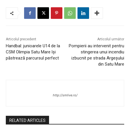
Articolul precedent
Articolul următor
Handbal: junioarele U14 de la
Pompierii au intervenit pentru
CSM Olimpia Satu Mare își
stingerea unui incendiu
păstrează parcursul perfect
izbucnit pe strada Argeșului
din Satu Mare
http://smlive.ro/
RELATED ARTICLES