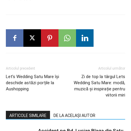
Articolul precedent
Articolul următor
Let’s Wedding Satu Mare își
Zi de top la târgul Lets
deschide astăzi porțile la
Wedding Satu Mare: modă,
Aushopping
muzică și inspirație pentru
viitorii miri
ARTICOLE SIMILARE
DE LA ACELAȘI AUTOR
Accident pe Bd. Lucian Blaga din Satu