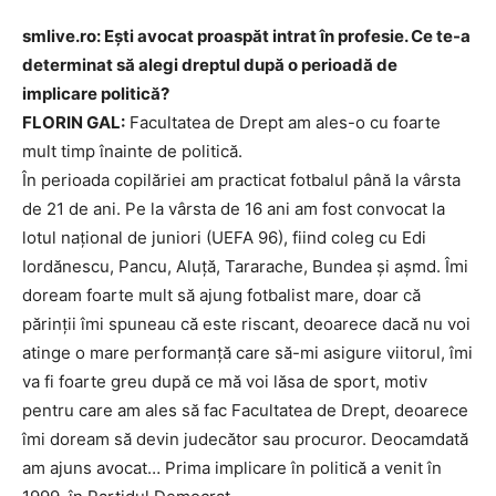
smlive.ro: Ești avocat proaspăt intrat în profesie. Ce te-a
determinat să alegi dreptul după o perioadă de
implicare politică?
FLORIN GAL:
Facultatea de Drept am ales-o cu foarte
mult timp înainte de politică.
În perioada copilăriei am practicat fotbalul până la vârsta
de 21 de ani. Pe la vârsta de 16 ani am fost convocat la
lotul național de juniori (UEFA 96), fiind coleg cu Edi
Iordănescu, Pancu, Aluță, Tararache, Bundea și așmd. Îmi
doream foarte mult să ajung fotbalist mare, doar că
părinții îmi spuneau că este riscant, deoarece dacă nu voi
atinge o mare performanță care să-mi asigure viitorul, îmi
va fi foarte greu după ce mă voi lăsa de sport, motiv
pentru care am ales să fac Facultatea de Drept, deoarece
îmi doream să devin judecător sau procuror. Deocamdată
am ajuns avocat… Prima implicare în politică a venit în