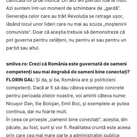
calificată forță de muncă. Ori aici am pierdut foarte mult.
Azi suntem într-un moment de schimbare de „gardă”.
Generația celor care au trăit Revoluția se retrage ușor,
lăsând locul unor lideri care nu mai au scuza „moștenirii
comuniste”. Doar că aceștia trebuie să demonstreze că
pot guverna pentru cetățeni, nu pentru ei sau pentru un
partid sau altul.
smlive.ro: Crezi că România este guvernată de oameni
competenți sau mai degrabă de oameni bine conectați?
FLORIN GAL:
Și da, și ba. România are și politicieni
competenți. Dacă ar fi să dau câteva exemple concrete
pentru perioada zilelor noastre, voi aminti câteva nume:
Nicușor Dan, Ilie Bolojan, Emil Boc, și exemplele ar putea
continua, dar nu foarte mult.
În ceea ce privește „oamenii bine conectați”, aceștia, din
păcate, au fost, sunt și vor fi. Realitatea cruntă este aceea
prin care cea mai mare parte a administrației publice