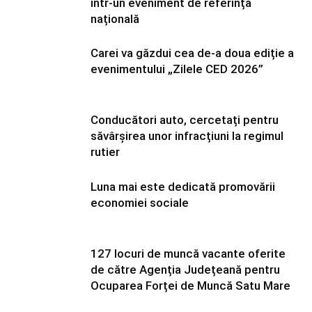
într-un eveniment de referință
națională
Carei va găzdui cea de-a doua ediție a
evenimentului „Zilele CED 2026”
Conducători auto, cercetați pentru
săvârșirea unor infracțiuni la regimul
rutier
Luna mai este dedicată promovării
economiei sociale
127 locuri de muncă vacante oferite
de către Agenția Județeană pentru
Ocuparea Forței de Muncă Satu Mare