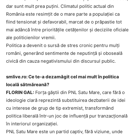
dar sunt mult prea puțini. Climatul politic actual din
România este resimțit de o mare parte a populației ca
fiind tensionat și defavorabil, marcat de o prăpastie tot
mai adâncă între prioritățile cetățenilor și deciziile oficiale
ale politicienilor vremii.
Politica a devenit o sursă de stres cronic pentru mulți
români, generând sentimente de neputință și oboseală
civică din cauza negativismului din discursul public.
smlive.ro: Ce te-a dezamăgit cel mai mult în politica
locală sătmăreană?
FLORIN GAL:
Forța găștii din PNL Satu Mare, care fără o
ideologie clară reprezintă substituirea dezbaterii de idei
cu interese de grup de tip extremist, transformând
politica liberală într-un joc de influență pur tranzacțională
în interiorul organizației.
PNL Satu Mare este un partid captiv, fără viziune, unde