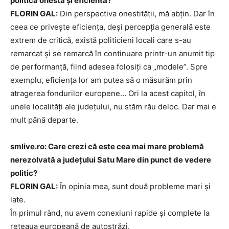
politică onestă și eficientă?
FLORIN GAL:
Din perspectiva onestității, mă abțin. Dar în
ceea ce privește eficiența, deși percepția generală este
extrem de critică, există politicieni locali care s-au
remarcat și se remarcă în continuare printr-un anumit tip
de performanță, fiind adesea folosiți ca „modele”. Spre
exemplu, eficiența lor am putea să o măsurăm prin
atragerea fondurilor europene… Ori la acest capitol, în
unele localități ale județului, nu stăm rău deloc. Dar mai e
mult până departe.
smlive.ro: Care crezi că este cea mai mare problemă
nerezolvată a județului Satu Mare din punct de vedere
politic?
FLORIN GAL:
În opinia mea, sunt două probleme mari și
late.
În primul rând, nu avem conexiuni rapide și complete la
rețeaua europeană de autostrăzi.