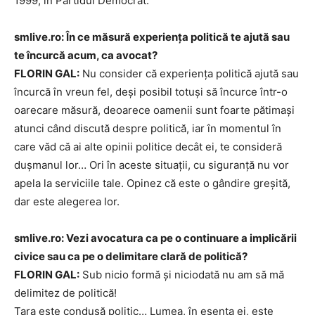
1999, în Partidul Democrat.
smlive.ro: În ce măsură experiența politică te ajută sau
te încurcă acum, ca avocat?
FLORIN GAL:
Nu consider că experiența politică ajută sau
încurcă în vreun fel, deși posibil totuși să încurce într-o
oarecare măsură, deoarece oamenii sunt foarte pătimași
atunci când discută despre politică, iar în momentul în
care văd că ai alte opinii politice decât ei, te consideră
dușmanul lor… Ori în aceste situații, cu siguranță nu vor
apela la serviciile tale. Opinez că este o gândire greșită,
dar este alegerea lor.
smlive.ro: Vezi avocatura ca pe o continuare a implicării
civice sau ca pe o delimitare clară de politică?
FLORIN GAL:
Sub nicio formă și niciodată nu am să mă
delimitez de politică!
Țara este condusă politic… Lumea, în esența ei, este