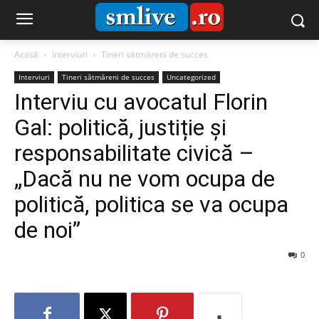
Acasă
Interviuri
Tineri sătmăreni de succes
Interviuri
Tineri sătmăreni de succes
Uncategorized
Interviu cu avocatul Florin
Gal: politică, justiție și
responsabilitate civică –
„Dacă nu ne vom ocupa de
politică, politica se va ocupa
de noi”
0