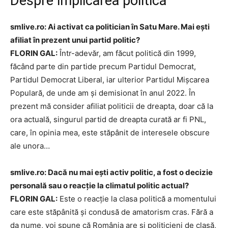
Despre implicarea politică
smlive.ro: Ai activat ca politician în Satu Mare. Mai ești
afiliat în prezent unui partid politic?
FLORIN GAL:
Într-adevăr, am făcut politică din 1999,
făcând parte din partide precum Partidul Democrat,
Partidul Democrat Liberal, iar ulterior Partidul Mișcarea
Populară, de unde am și demisionat în anul 2022. În
prezent mă consider afiliat politicii de dreapta, doar că la
ora actuală, singurul partid de dreapta curată ar fi PNL,
care, în opinia mea, este stăpânit de interesele obscure
ale unora…
smlive.ro: Dacă nu mai ești activ politic, a fost o decizie
personală sau o reacție la climatul politic actual?
FLORIN GAL:
Este o reacție la clasa politică a momentului
care este stăpânită și condusă de amatorism cras. Fără a
da nume, voi spune că România are și politicieni de clasă,