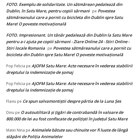
FOTO. Exemplu de solidaritate. Un sătmărean pedalează din
Dublin, în Satu Mare, pentru copiii sărmani
Povestea
pe
sătmăreanului care a pornit cu bicicleta din Dublin spre Satu
Mare! O poveste motivațională
FOTO. Impresionant. Un tânăr pedalează din Dublin la Satu Mare
pentru a-i ajuta pe copiii sărmani - Ziare Online 24 - Stiri Online -
Stiri locale Romania
Povestea sătmăreanului care a pornit cu
pe
bicicleta din Dublin spre Satu Mare! O poveste motivațională
AJOFM Satu Mare: Acte necesare în vederea stabilirii
Pop Felicia
pe
dreptului la indemnizație de șomaj
AJOFM Satu Mare: Acte necesare în vederea stabilirii
Pop Felicia
pe
dreptului la indemnizație de șomaj
Ce spun salvamontiștii despre pârtia de la Luna Șes
Flaviu
pe
O autoutilitară și țigări de contrabandă în valoare de
Dinu
pe
800.000 de lei au fost confiscate de polițiști în județul Satu Mare
Animalele bătute sau chinuite vor fi luate de lângă
Matei Nina
pe
stăpâni de Poliția Animalelor