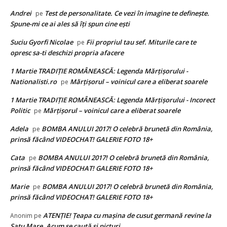
Andrei
Test de personalitate. Ce vezi în imagine te definește.
pe
Spune-mi ce ai ales să îți spun cine ești
Suciu Gyorfi Nicolae
Fii propriul tau sef. Miturile care te
pe
opresc sa-ti deschizi propria afacere
1 Martie TRADIȚIE ROMÂNEASCĂ: Legenda Mărțișorului -
Nationalisti.ro
Mărțișorul – voinicul care a eliberat soarele
pe
1 Martie TRADIȚIE ROMÂNEASCĂ: Legenda Mărțișorului - Incorect
Politic
Mărțișorul – voinicul care a eliberat soarele
pe
Adela
BOMBA ANULUI 2017! O celebră brunetă din România,
pe
prinsă făcând VIDEOCHAT! GALERIE FOTO 18+
Cata
BOMBA ANULUI 2017! O celebră brunetă din România,
pe
prinsă făcând VIDEOCHAT! GALERIE FOTO 18+
Marie
BOMBA ANULUI 2017! O celebră brunetă din România,
pe
prinsă făcând VIDEOCHAT! GALERIE FOTO 18+
ATENȚIE! Ţeapa cu maşina de cusut germană revine la
Anonim
pe
Satu Mare. Acum se caută și picturi