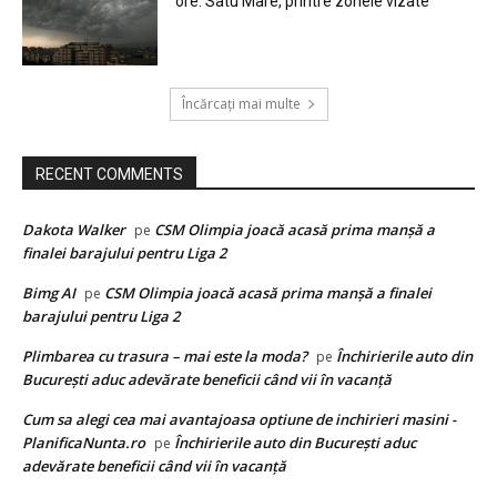
ore. Satu Mare, printre zonele vizate
Încărcați mai multe
RECENT COMMENTS
Dakota Walker
CSM Olimpia joacă acasă prima manșă a
pe
finalei barajului pentru Liga 2
Bimg AI
CSM Olimpia joacă acasă prima manșă a finalei
pe
barajului pentru Liga 2
Plimbarea cu trasura – mai este la moda?
Închirierile auto din
pe
București aduc adevărate beneficii când vii în vacanță
Cum sa alegi cea mai avantajoasa optiune de inchirieri masini -
PlanificaNunta.ro
Închirierile auto din București aduc
pe
adevărate beneficii când vii în vacanță