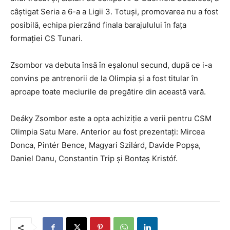
câștigat Seria a 6-a a Ligii 3. Totuși, promovarea nu a fost
posibilă, echipa pierzând finala barajulului în fața
formației CS Tunari.
Zsombor va debuta însă în eșalonul secund, după ce i-a
convins pe antrenorii de la Olimpia și a fost titular în
aproape toate meciurile de pregătire din această vară.
Deáky Zsombor este a opta achiziție a verii pentru CSM
Olimpia Satu Mare. Anterior au fost prezentați: Mircea
Donca, Pintér Bence, Magyari Szilárd, Davide Popșa,
Daniel Danu, Constantin Trip și Bontaș Kristóf.