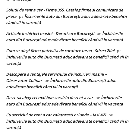
Solutii de rent a car - Firme 365, Catalog firme si comunicate de
presa
Închirierile auto din București aduc adevărate beneficii
pe
când vii în vacanță
Articole inchirieri masini - Deratizare București
Închirierile
pe
auto din București aduc adevărate beneficii când vii în vacanță
Cum sa alegi firma potrivita de curatare teren - Stirea Zilei
pe
Închirierile auto din București aduc adevărate beneficii când vii în
vacanță
Descopera avantajele serviciului de inchirieri masini –
Observator Culinar
Închirierile auto din București aduc
pe
adevărate beneficii când vii în vacanță
De ce sa alegi cel mai bun serviciu de rent a car
Închirierile
pe
auto din București aduc adevărate beneficii când vii în vacanță
Cu serviciul de rent a car calatoresti oriunde – Iasi AZI
pe
Închirierile auto din București aduc adevărate beneficii când vii în
vacanță