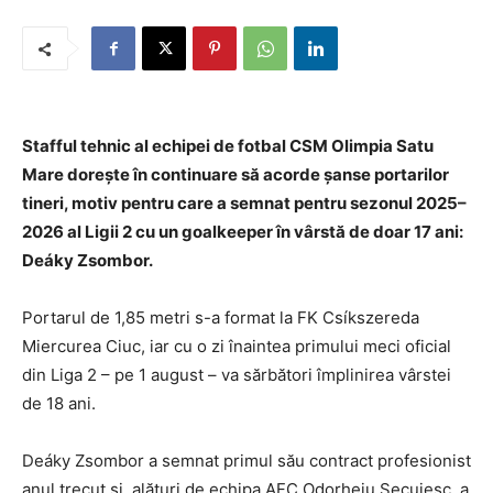
Stafful tehnic al echipei de fotbal CSM Olimpia Satu
Mare dorește în continuare să acorde șanse portarilor
tineri, motiv pentru care a semnat pentru sezonul 2025–
2026 al Ligii 2 cu un goalkeeper în vârstă de doar 17 ani:
Deáky Zsombor.
Portarul de 1,85 metri s-a format la FK Csíkszereda
Miercurea Ciuc, iar cu o zi înaintea primului meci oficial
din Liga 2 – pe 1 august – va sărbători împlinirea vârstei
de 18 ani.
Deáky Zsombor a semnat primul său contract profesionist
anul trecut și, alături de echipa AFC Odorheiu Secuiesc, a