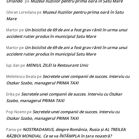
Orlando
Muzeul Iluziilor pentru prima oară în Satu Mare
pe
Muzeul Iluziilor pentru prima oară în Satu
Ghiran Loredana
pe
Mare
Un biciclist de 69 de ani a fost grav rănit în urma unui
Martor
pe
accident rutier produs în municipiul Satu Mare
Un biciclist de 69 de ani a fost grav rănit în urma unui
Martor
pe
accident rutier produs în municipiul Satu Mare
MENIUL ZILEI la Restaurant Unic
lup dan
pe
Secretele unei companii de succes. Interviu cu
Melintescu Beata
pe
Oszkar Szabo, managerul PRIMA TAXI
Secretele unei companii de succes. Interviu cu Oszkar
Erika
pe
Szabo, managerul PRIMA TAXI
Secretele unei companii de succes. Interviu cu
Pop Noemi
pe
Oszkar Szabo, managerul PRIMA TAXI
NOSTRADAMUS, despre România, Rusia și AL TREILEA
Parvu
pe
RĂZBOI MONDIAL. Ce se va ÎNTÂMPLA în țara noastră?