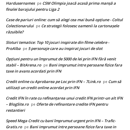
Hardusernames
CSM Olimpia joacă acasă prima manșă a
pe
finalei barajului pentru Liga 2
Case de pariuri online: cum să alegi cea mai bună opțiune - Coltul
Colectionarului
Ce strategii folosesc oamenii la cartonașele
pe
răzuibile?
Sloturi tematice: Top 10 jocuri inspirate din filme celebre -
ProAlba
5 personaje care au inspirat jocuri de slot
pe
Opțiuni pentru un împrumut de 5000 de lei prin IFN fără venit
stabil – BitArena.ro
Bani imprumut intre persoane fizice fara
pe
taxe in avans acordati prin IFN
Credit online cu Aprobarea pe Loc prin IFN – 7Link.ro
Cum să
pe
utilizați un credit online acordat prin IFN
Credit IFN în rate cu refinanțarea unui credit IFN printr-un alt IFN
– BlogSite.ro
Oferte de refinantare credite IFN pentru
pe
restantieri
Speed Mega Credit cu bani împrumut urgent prin IFN – Trafic-
Gratis.ro
Bani imprumut intre persoane fizice fara taxe in
pe