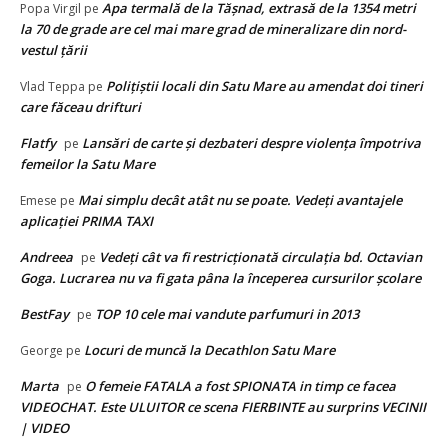
Apa termală de la Tăşnad, extrasă de la 1354 metri
Popa Virgil
pe
la 70 de grade are cel mai mare grad de mineralizare din nord-
vestul țării
Polițiștii locali din Satu Mare au amendat doi tineri
Vlad Teppa
pe
care făceau drifturi
Flatfy
Lansări de carte și dezbateri despre violența împotriva
pe
femeilor la Satu Mare
Mai simplu decât atât nu se poate. Vedeţi avantajele
Emese
pe
aplicaţiei PRIMA TAXI
Andreea
Vedeţi cât va fi restricţionată circulaţia bd. Octavian
pe
Goga. Lucrarea nu va fi gata pâna la începerea cursurilor şcolare
BestFay
TOP 10 cele mai vandute parfumuri in 2013
pe
Locuri de muncă la Decathlon Satu Mare
George
pe
Marta
O femeie FATALA a fost SPIONATA in timp ce facea
pe
VIDEOCHAT. Este ULUITOR ce scena FIERBINTE au surprins VECINII
| VIDEO