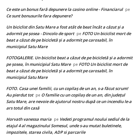
Ce este un bonus fară depunere la casino online - Financiarul
pe
Ce sunt bonusurile fara depunere?
Un biciclist din Satu Mare a fost atât de beat încât a căzut și a
adormit pe șosea - Dincolo de sport
FOTO Un biciclist mort de
pe
beat a căzut de pe bicicletă și a adormit pe carosabil, în
municipiul Satu Mare
FOTOGALERIE. Un biciclist beat a căzut de pe bicicletă și a adormit
pe șosea, în municipiul Satu Mare
FOTO Un biciclist mort de
pe
beat a căzut de pe bicicletă și a adormit pe carosabil, în
municipiul Satu Mare
FOTO. Casa unei familii, cu un copilaș de un an, s-a făcut scrum!
Au pierdut tot
O familie cu un copilaș de un an, din județul
pe
Satu Mare, are nevoie de ajutorul nostru după ce un incendiu le-a
ars totul din casă
Horvath vanessa maria
Vedeti programul noului sediul de la
pe
etajul 4 al magazinului Somesul, unde s-au mutat buletinele,
impozitele, starea civila, ADP si parcarile