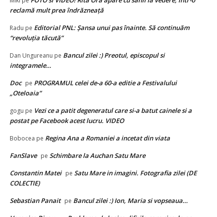
FOTO si VIDEO! Rita Ora apare cu sânii la vedere, într-o
Miki
pe
reclamă mult prea îndrăzneață
Editorial PNL: Șansa unui pas înainte. Să continuăm
Radu
pe
“revoluția tăcută”
Bancul zilei :) Preotul, episcopul si
Dan Ungureanu
pe
integramele…
Doc
PROGRAMUL celei de-a 60-a editie a Festivalului
pe
„Oteloaia”
Vezi ce a patit degeneratul care si-a batut cainele si a
gogu
pe
postat pe Facebook acest lucru. VIDEO
Regina Ana a Romaniei a incetat din viata
Bobocea
pe
FanSlave
Schimbare la Auchan Satu Mare
pe
Constantin Matei
Satu Mare in imagini. Fotografia zilei (DE
pe
COLECTIE)
Sebastian Panait
Bancul zilei :) Ion, Maria si vopseaua…
pe