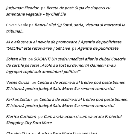
Jurjuman Eleodor
Reteta de post: Supa de ciuperci cu
pe
smantana vegetala – by Chef Ele
Bancul zilei :))) Sotul, sotia, victima si martorul la
Covaci Vasile
pe
tribunal…
Ai o afacere si ai nevoie de promovare ? Agentia de publicitate
“SMLIVE“ este rezolvarea | SM Live
Agentia de publicitate
pe
Zoltan Kiss
SOCANT! Un cadru medical aflat la clubul Colectiv
pe
da cartile pe fata! „Acolo au fost 63 de morti! Oamenii si-au
ingropat copiii sub amenintari politice!”
Vasile Oucsa
Centura de ocolire si al treilea pod peste Somes.
pe
Zi istorică pentru județul Satu Mare! S-a semnat contractul
Farkas Zoltan
Centura de ocolire si al treilea pod peste Somes.
pe
Zi istorică pentru județul Satu Mare! S-a semnat contractul
Florica Cuciulan
Cum arata acum si cum va arata Proiectul
pe
Shopping City Satu Mare
Claudio Clau
Auchan Satu Mare face angajari
pe