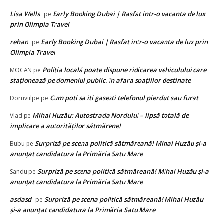
Lisa Wells
Early Booking Dubai | Rasfat intr-o vacanta de lux
pe
prin Olimpia Travel
rehan
Early Booking Dubai | Rasfat intr-o vacanta de lux prin
pe
Olimpia Travel
Poliţia locală poate dispune ridicarea vehiculului care
MOCAN
pe
staţionează pe domeniul public, în afara spaţiilor destinate
Cum poti sa iti gasesti telefonul pierdut sau furat
Doruvulpe
pe
Mihai Huzău: Autostrada Nordului – lipsă totală de
Vlad
pe
implicare a autorităților sătmărene!
Surpriză pe scena politică sătmăreană! Mihai Huzău și-a
Bubu
pe
anunțat candidatura la Primăria Satu Mare
Surpriză pe scena politică sătmăreană! Mihai Huzău și-a
Sandu
pe
anunțat candidatura la Primăria Satu Mare
asdasd
Surpriză pe scena politică sătmăreană! Mihai Huzău
pe
și-a anunțat candidatura la Primăria Satu Mare