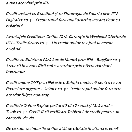
avans acordati prin IFN
Credit Instant cu Buletinul și cu Fluturașul de Salariu prin IFN –
Digitalxx.ro
Credit rapid fara anaf acordat instant doar cu
pe
buletinul
Avantajele Creditelor Online Fără Garanție în Weekend Oferite de
IFN – Trafic-Gratis.ro
Un credit online te ajută la nevoie
pe
oricând
Credite cu Buletinul Fără Loc de Muncă prin IFN – BlogSite.ro
pe
3 salarii în avans fără refuz acordate prin oferta dau bani
împrumut
Credit online 24/7 prin IFN este o Soluția modernă pentru nevoi
financiare urgente – Go2net.ro
Credit rapid online fara acte
pe
acordat fulger non-stop
Creditele Online Rapide pe Card 7 din 7 rapid și fără anaf –
7Link.ro
Credit fără verificare în biroul de credit pentru un
pe
concediu de vis
De ce sunt cazinourile online atât de căutate în ultima vreme?