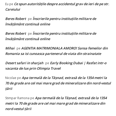
Ce spun autorităţile despre accidentul grav de ieri de pe str.
Eu
pe
Careiului
Beres Robert
Înscrierile pentru instituțiile militare de
pe
învățământ continuă online
Beres Robert
Înscrierile pentru instituțiile militare de
pe
învățământ continuă online
Mihai
AGENTIA MATRIMONIALA AMORO! Sansa femeilor din
pe
Romania sa isi cunoasca partenerul de viata din strainatate
Desert safari in sharjah
Early Booking Dubai | Rasfat intr-o
pe
vacanta de lux prin Olimpia Travel
Apa termală de la Tăşnad, extrasă de la 1354 metri la
Nicolae
pe
70 de grade are cel mai mare grad de mineralizare din nord-vestul
țării
Apa termală de la Tăşnad, extrasă de la 1354
Stimpar Ramona
pe
metri la 70 de grade are cel mai mare grad de mineralizare din
nord-vestul țării