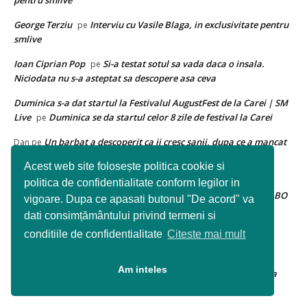
pentru smlive
George Terziu
Interviu cu Vasile Blaga, in exclusivitate pentru
pe
smlive
Ioan Ciprian Pop
Si-a testat sotul sa vada daca o insala.
pe
Niciodata nu s-a asteptat sa descopere asa ceva
Duminica s-a dat startul la Festivalul AugustFest de la Carei | SM
Live
Duminica se da startul celor 8 zile de festival la Carei
pe
Un barbat a descoperit ca ii cresc sanii, dupa ce a mancat
Dan
pe
asta
Acest web site folosește politica cookie si
Daniel Covaciu
Rezultate dupa 6 runde la FESTIVALUL
pe
politica de confidentialitate conform legilor in
INTERNATIONAL DE SAH SATU MARE-MEMORIALUL IULIU SZABO
vigoare. Dupa ce apasati butonul "De acord" va
2015
dati consimțământului privind termeni si
conditiile de confidentialitate
Citeste mai mult
Ioan Ciprian Pop
SONDAJ mondial: Ești dispus să lupți în
pe
război pentru țara ta?
Am inteles
Scrisoare din Caracal: ”Nu mai vreau Transilvania asta
Alex
pe
jegoasa la mine-n tara!”