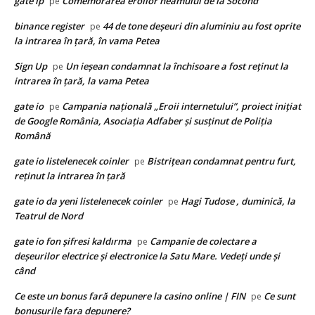
gate ip
Comemorarea eroilor neamului de la Socond
pe
binance register
44 de tone deşeuri din aluminiu au fost oprite
pe
la intrarea în ţară, în vama Petea
Sign Up
Un ieșean condamnat la închisoare a fost reținut la
pe
intrarea în țară, la vama Petea
gate io
Campania națională „Eroii internetului”, proiect inițiat
pe
de Google România, Asociația Adfaber și susținut de Poliția
Română
gate io listelenecek coinler
Bistrițean condamnat pentru furt,
pe
reținut la intrarea în țară
gate io da yeni listelenecek coinler
Hagi Tudose , duminică, la
pe
Teatrul de Nord
gate io fon şifresi kaldırma
Campanie de colectare a
pe
deșeurilor electrice și electronice la Satu Mare. Vedeți unde și
când
Ce este un bonus fară depunere la casino online | FIN
Ce sunt
pe
bonusurile fara depunere?