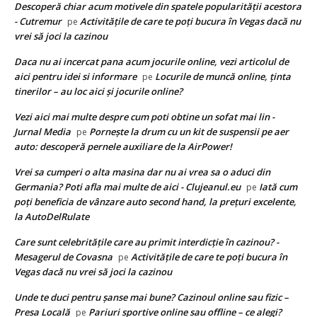
Descoperă chiar acum motivele din spatele popularității acestora
- Cutremur
Activitățile de care te poți bucura în Vegas dacă nu
pe
vrei să joci la cazinou
Daca nu ai incercat pana acum jocurile online, vezi articolul de
aici pentru idei si informare
Locurile de muncă online, ținta
pe
tinerilor – au loc aici și jocurile online?
Vezi aici mai multe despre cum poti obtine un sofat mai lin -
Jurnal Media
Pornește la drum cu un kit de suspensii pe aer
pe
auto: descoperă pernele auxiliare de la AirPower!
Vrei sa cumperi o alta masina dar nu ai vrea sa o aduci din
Germania? Poti afla mai multe de aici - Clujeanul.eu
Iată cum
pe
poți beneficia de vânzare auto second hand, la prețuri excelente,
la AutoDelRulate
Care sunt celebritățile care au primit interdicție în cazinou? -
Mesagerul de Covasna
Activitățile de care te poți bucura în
pe
Vegas dacă nu vrei să joci la cazinou
Unde te duci pentru șanse mai bune? Cazinoul online sau fizic –
Presa Locală
Pariuri sportive online sau offline – ce alegi?
pe