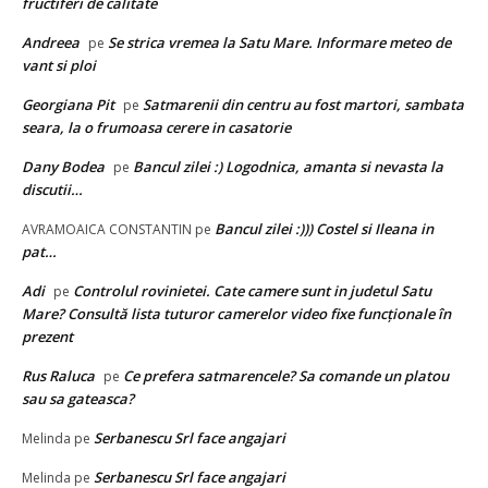
fructiferi de calitate
Andreea
Se strica vremea la Satu Mare. Informare meteo de
pe
vant si ploi
Georgiana Pit
Satmarenii din centru au fost martori, sambata
pe
seara, la o frumoasa cerere in casatorie
Dany Bodea
Bancul zilei :) Logodnica, amanta si nevasta la
pe
discutii…
Bancul zilei :))) Costel si Ileana in
AVRAMOAICA CONSTANTIN
pe
pat…
Adi
Controlul rovinietei. Cate camere sunt in judetul Satu
pe
Mare? Consultă lista tuturor camerelor video fixe funcţionale în
prezent
Rus Raluca
Ce prefera satmarencele? Sa comande un platou
pe
sau sa gateasca?
Serbanescu Srl face angajari
Melinda
pe
Serbanescu Srl face angajari
Melinda
pe