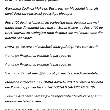
Georgiana Codinca Make-up Bucuresti
Machiajul la un alt
pe
nivel! Fata care pictează poveşti pe pleoape!
Peste 100 de tineri liberali au ecologizat timp de doua zile mai
multe zone din judetul satu mare – Mihai Huzau
Peste 100 de
pe
tineri liberali au ecologizat timp de doua zile mai multe zone din
judetul Satu Mare
Laura
De zece ani mănâncă doar pufuleţi. Vezi cum arată
pe
Programare online la paşapoarte
Viorica
pe
Programare online la paşapoarte
Viorica
pe
Bancul zilei :))) Bunicul, povestile si medicamentele…
Marxus
pe
Model de videochat
BOMBA ANULUI 2017! O celebră brunetă
pe
din România, prinsă făcând VIDEOCHAT! GALERIE FOTO 18+
Alfabetar Samsung – Ce reprezintă literele care apar în
Horia
pe
denumirile telefoanelor