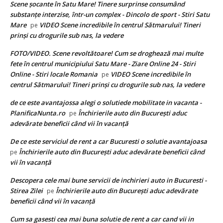
Scene șocante în Satu Mare! Tinere surprinse consumând
substanțe interzise, într-un complex - Dincolo de sport - Stiri Satu
Mare
VIDEO Scene incredibile în centrul Sătmarului! Tineri
pe
prinși cu drogurile sub nas, la vedere
FOTO/VIDEO. Scene revoltătoare! Cum se droghează mai multe
fete în centrul municipiului Satu Mare - Ziare Online 24 - Stiri
Online - Stiri locale Romania
VIDEO Scene incredibile în
pe
centrul Sătmarului! Tineri prinși cu drogurile sub nas, la vedere
de ce este avantajossa alegi o solutiede mobilitate in vacanta -
PlanificaNunta.ro
Închirierile auto din București aduc
pe
adevărate beneficii când vii în vacanță
De ce este serviciul de rent a car Bucuresti o solutie avantajoasa
Închirierile auto din București aduc adevărate beneficii când
pe
vii în vacanță
Descopera cele mai bune servicii de inchirieri auto in Bucuresti -
Stirea Zilei
Închirierile auto din București aduc adevărate
pe
beneficii când vii în vacanță
Cum sa gasesti cea mai buna solutie de rent a car cand vii in