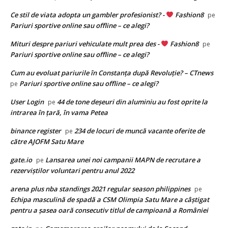
Ce stil de viata adopta un gambler profesionist? -
Fashion8
pe
Pariuri sportive online sau offline – ce alegi?
Mituri despre pariuri vehiculate mult prea des -
Fashion8
pe
Pariuri sportive online sau offline – ce alegi?
Cum au evoluat pariurile în Constanța după Revoluție? – CTnews
Pariuri sportive online sau offline – ce alegi?
pe
User Login
44 de tone deşeuri din aluminiu au fost oprite la
pe
intrarea în ţară, în vama Petea
binance register
234 de locuri de muncă vacante oferite de
pe
către AJOFM Satu Mare
gate.io
Lansarea unei noi campanii MAPN de recrutare a
pe
rezerviștilor voluntari pentru anul 2022
arena plus nba standings 2021 regular season philippines
pe
Echipa masculină de spadă a CSM Olimpia Satu Mare a câștigat
pentru a șasea oară consecutiv titlul de campioană a României