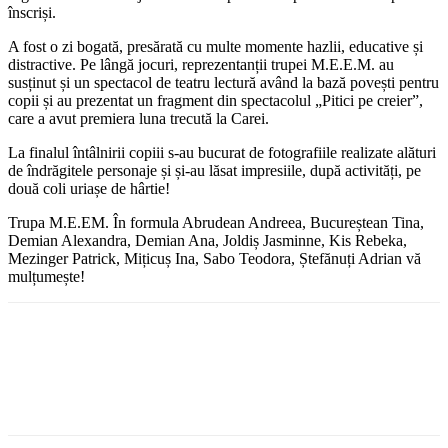
înscriși.
A fost o zi bogată, presărată cu multe momente hazlii, educative și
distractive. Pe lângă jocuri, reprezentanții trupei M.E.E.M. au
susținut și un spectacol de teatru lectură având la bază povești pentru
copii și au prezentat un fragment din spectacolul „Pitici pe creier”,
care a avut premiera luna trecută la Carei.
La finalul întâlnirii copiii s-au bucurat de fotografiile realizate alături
de îndrăgitele personaje și și-au lăsat impresiile, după activități, pe
două coli uriașe de hârtie!
Trupa M.E.EM. În formula Abrudean Andreea, Bucureștean Tina,
Demian Alexandra, Demian Ana, Joldiș Jasminne, Kis Rebeka,
Mezinger Patrick, Mițicuș Ina, Sabo Teodora, Ștefănuți Adrian vă
mulțumește!