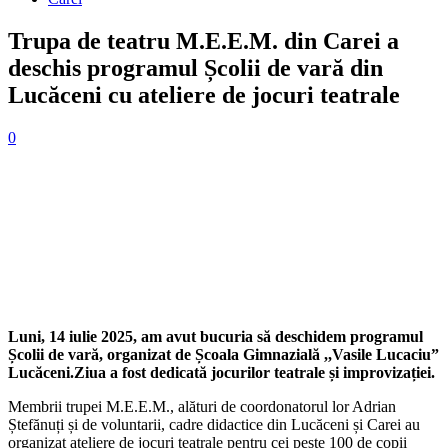
Trupa de teatru M.E.E.M. din Carei a
deschis programul Școlii de vară din
Lucăceni cu ateliere de jocuri teatrale
0
Facebook
X
Pinterest
WhatsApp
Linkedin
Luni, 14 iulie 2025, am avut bucuria să deschidem programul
Școlii de vară, organizat de Școala Gimnazială ,,Vasile Lucaciu”
Lucăceni.Ziua a fost dedicată jocurilor teatrale și improvizației.
Membrii trupei M.E.E.M., alături de coordonatorul lor Adrian
Ștefănuți și de voluntarii, cadre didactice din Lucăceni și Carei au
organizat ateliere de jocuri teatrale pentru cei peste 100 de copii