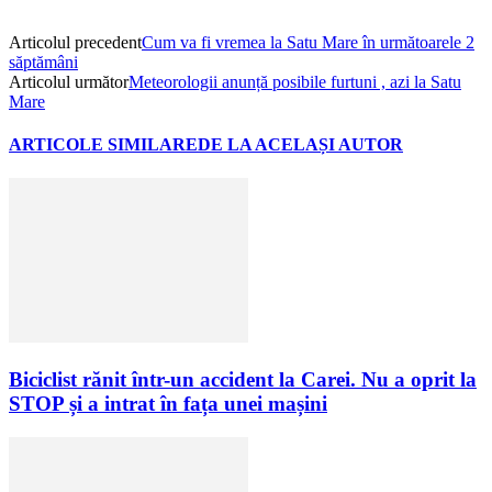
Articolul precedent
Cum va fi vremea la Satu Mare în următoarele 2
săptămâni
Articolul următor
Meteorologii anunță posibile furtuni , azi la Satu
Mare
ARTICOLE SIMILARE
DE LA ACELAȘI AUTOR
Biciclist rănit într-un accident la Carei. Nu a oprit la
STOP și a intrat în fața unei mașini