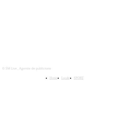
Telefon:
0744987532
© SM Live , Agentie de publicitate
Home
Locale
SPORT