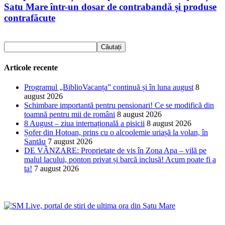
Satu Mare într-un dosar de contrabandă și produse
contrafăcute
Articole recente
Programul „BiblioVacanța” continuă și în luna august
8
august 2026
Schimbare importantă pentru pensionari! Ce se modifică din
toamnă pentru mii de români
8 august 2026
8 August – ziua internațională a pisicii
8 august 2026
Șofer din Hotoan, prins cu o alcoolemie uriașă la volan, în
Santău
7 august 2026
DE VÂNZARE: Proprietate de vis în Zona Apa – vilă pe
malul lacului, ponton privat și barcă inclusă! Acum poate fi a
ta!
7 august 2026