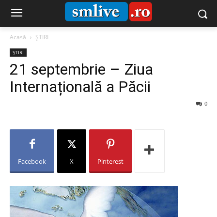
Acasă
ȘTIRI
ȘTIRI
21 septembrie – Ziua
Internațională a Păcii
0
Facebook
X
Pinterest