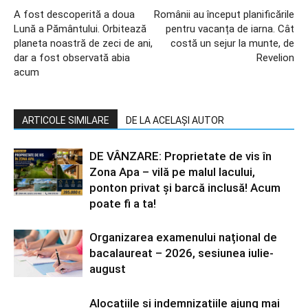
A fost descoperită a doua
Românii au început planificările
Lună a Pământului. Orbitează
pentru vacanța de iarna. Cât
planeta noastră de zeci de ani,
costă un sejur la munte, de
dar a fost observată abia
Revelion
acum
ARTICOLE SIMILARE
DE LA ACELAȘI AUTOR
DE VÂNZARE: Proprietate de vis în
Zona Apa – vilă pe malul lacului,
ponton privat și barcă inclusă! Acum
poate fi a ta!
Organizarea examenului național de
bacalaureat – 2026, sesiunea iulie-
august
Alocațiile și indemnizațiile ajung mai