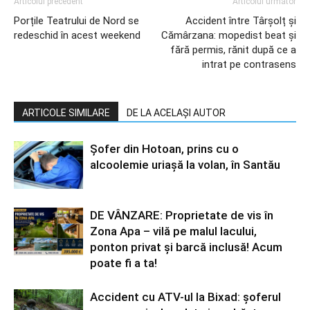
Articolul precedent
Articolul următor
Porțile Teatrului de Nord se
Accident între Târșolț și
redeschid în acest weekend
Cămârzana: mopedist beat și
fără permis, rănit după ce a
intrat pe contrasens
ARTICOLE SIMILARE
DE LA ACELAȘI AUTOR
Șofer din Hotoan, prins cu o
alcoolemie uriașă la volan, în Santău
DE VÂNZARE: Proprietate de vis în
Zona Apa – vilă pe malul lacului,
ponton privat și barcă inclusă! Acum
poate fi a ta!
Accident cu ATV-ul la Bixad: șoferul