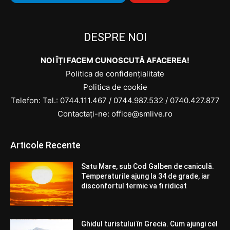
DESPRE NOI
NOI ÎȚI FACEM CUNOSCUTĂ AFACEREA!
Politica de confidențialitate
Politica de cookie
Telefon: Tel.:
0744.111.467
/
0744.987.532
/
0740.427.877
Contactați-ne: office@smlive.ro
Articole Recente
Satu Mare, sub Cod Galben de caniculă.
Temperaturile ajung la 34 de grade, iar
disconfortul termic va fi ridicat
Ghidul turistului în Grecia. Cum ajungi cel