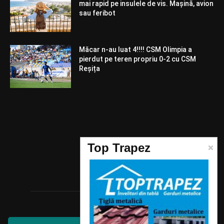
mai rapid pe insulele de vis. Mașină, avion
sau feribot
Măcar n-au luat 4!!!! CSM Olimpia a
pierdut pe teren propriu 0-2 cu CSM
Reșița
Telefon:
Top Trapez
0744987532