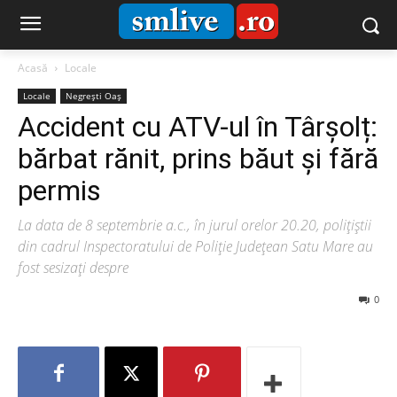
Acasă
Locale
Locale
Negrești Oaș
Accident cu ATV-ul în Târșolț:
bărbat rănit, prins băut și fără
permis
La data de 8 septembrie a.c., în jurul orelor 20.20, polițiştii
din cadrul Inspectoratului de Poliție Județean Satu Mare au
fost sesizați despre
0