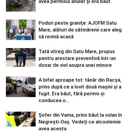
avea permisul anulat și era băut
Poduri peste granițe: AJOFM Satu
Mare, alături de sătmărenii care aleg
să revină acasă
Tată vitreg din Satu Mare, propus
pentru arestare preventivă într-un
dosar de viol asupra unei minore
A bifat aproape tot: tânăr din Racșa,
prins după ce a lovit două mașini și a
fugit. Era băut, fără permis și
conducea o...
Șofer din Vama, prins băut la volan în
Negrești-Oaș. Vedeți ce alcoolemie
avea acesta