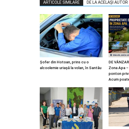
ARTICOLE SIMILARE
DE LA ACELAȘI AUTOR
Șofer din Hotoan, prins cu o
DE VÂNZARE:
alcoolemie uriașă la volan, în Santău
Zona Apa – v
ponton priva
Acum poate 