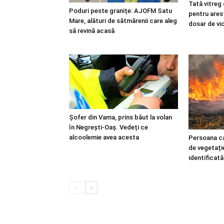
Tată vitreg
Poduri peste granițe: AJOFM Satu
pentru ares
Mare, alături de sătmărenii care aleg
dosar de vi
să revină acasă
Șofer din Vama, prins băut la volan
în Negrești-Oaș. Vedeți ce
alcoolemie avea acesta
Persoana ca
de vegetați
identificat