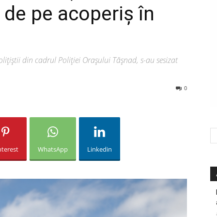
 de pe acoperiș în
lițiștii din cadrul Poliției Orașului Tășnad, s-au sesizat
0
nterest
WhatsApp
Linkedin