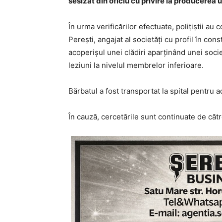
sesizat din oficiu cu privire la producerea
În urma verificărilor efectuate, polițiștii au 
Perești, angajat al societăți cu profil în con
acoperișul unei clădiri aparținând unei socie
leziuni la nivelul membrelor inferioare.
Bărbatul a fost transportat la spital pentru a
În cauză, cercetările sunt continuate de către