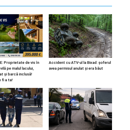
 Proprietate de vis în
Accident cu ATV-ul la Bixad: șoferul
ilă pe malul lacului,
avea permisul anulat și era băut
t și barcă inclusă!
fi a ta!