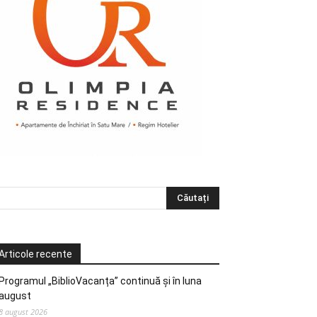
Articole recente
Programul „BiblioVacanța” continuă și în luna
august
8 august 2026