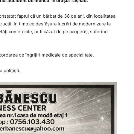
 unui accident de muncă, în orașul Tășnad.
constatat faptul că un bărbat de 38 de ani, din localitatea
strucții, în timp ce desfășura lucrări de modernizare la
tăți comerciale, ar fi căzut de pe acoperiș, suferind
cordarea de îngrijiri medicale de specialitate.
 polițiști.