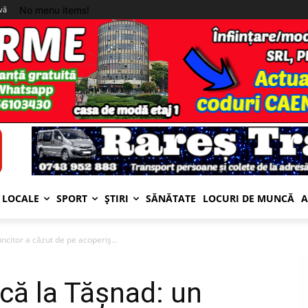
No menu items!
-vă
LOCALE
SPORT
ȘTIRI
SĂNĂTATE
LOCURI DE MUNCĂ
A
citor a căzut de pe acoperiș...
că la Tășnad: un