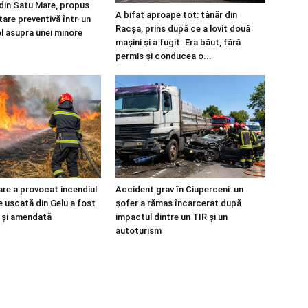
 din Satu Mare, propus
A bifat aproape tot: tânăr din
tare preventivă într-un
Racșa, prins după ce a lovit două
ol asupra unei minore
mașini și a fugit. Era băut, fără
permis și conducea o...
re a provocat incendiul
Accident grav în Ciuperceni: un
e uscată din Gelu a fost
șofer a rămas încarcerat după
ă și amendată
impactul dintre un TIR și un
autoturism