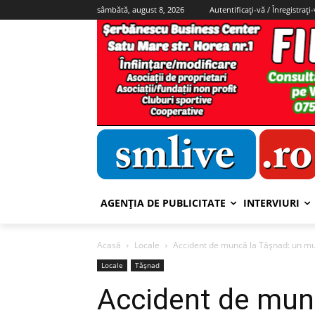
sâmbătă, august 8, 2026
Autentificați-vă / Înregistrați
AGENȚIA DE PUBLICITATE
INTERVIURI
Acasă
Locale
Accident de muncă la Tășnad: un mun
Locale
Tășnad
Accident de mun