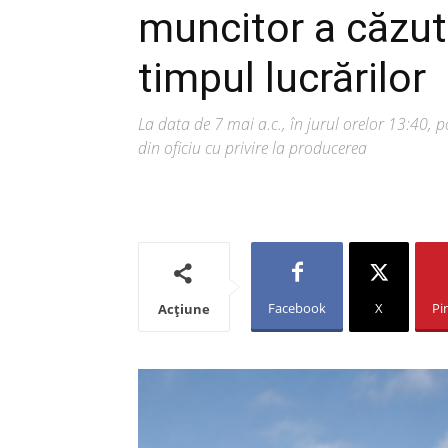
muncitor a căzut
timpul lucrărilor
La data de 7 mai a.c., în jurul orelor 13:40, po
din oficiu cu privire la producerea
Facebook
X
Pi
Acțiune