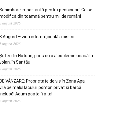
Schimbare importantă pentru pensionari! Ce se
modifică din toamnă pentru mii de români
8 august 2026
8 August – ziua internațională a pisicii
8 august 2026
Șofer din Hotoan, prins cu o alcoolemie uriașă la
volan, în Santău
7 august 2026
DE VÂNZARE: Proprietate de vis în Zona Apa –
vilă pe malul lacului, ponton privat și barcă
inclusă! Acum poate fi a ta!
7 august 2026