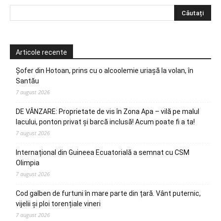
Articole recente
Șofer din Hotoan, prins cu o alcoolemie uriașă la volan, în
Santău
7 august 2026
DE VÂNZARE: Proprietate de vis în Zona Apa – vilă pe malul
lacului, ponton privat și barcă inclusă! Acum poate fi a ta!
7 august 2026
Internațional din Guineea Ecuatorială a semnat cu CSM
Olimpia
7 august 2026
Cod galben de furtuni în mare parte din țară. Vânt puternic,
vijelii și ploi torențiale vineri
7 august 2026