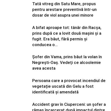
Tată vitreg din Satu Mare, propus
pentru arestare preventivă într-un
dosar de viol asupra unei minore
A bifat aproape tot: tânăr din Racșa,
prins după ce a lovit două mașini și a
fugit. Era băut, fără permis și
conducea o...
Șofer din Vama, prins băut la volan în
Negrești-Oaș. Vedeți ce alcoolemie
avea acesta
Persoana care a provocat incendiul de
vegetație uscată din Gelu a fost
identificată și amendată
Accident grav în Ciuperceni: un șofer a
rămas încarcerat după impactul dintre