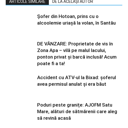
ARTICOLE SIMILARE
DE LA ACELAȘI AUTOR
Șofer din Hotoan, prins cu o
alcoolemie uriașă la volan, în Santău
DE VÂNZARE: Proprietate de vis în
Zona Apa – vilă pe malul lacului,
ponton privat și barcă inclusă! Acum
poate fi a ta!
Accident cu ATV-ul la Bixad: șoferul
avea permisul anulat și era băut
Poduri peste granițe: AJOFM Satu
Mare, alături de sătmărenii care aleg
să revină acasă