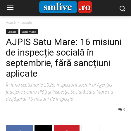
Acasă
Locale
Locale
Satu Mare
AJPIS Satu Mare: 16 misiuni
de inspecție socială în
septembrie, fără sancțiuni
aplicate
În luna septembrie 2025, inspectorii sociali ai Agenției
Județene pentru Plăți și Inspecție Socială Satu Mare au
desfășurat 16 misiuni de inspecție
0