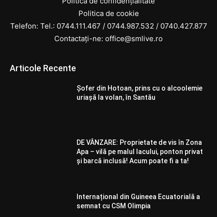
Politica de confidențialitate
Politica de cookie
Telefon: Tel.:
0744.111.467
/
0744.987.532
/
0740.427.877
Contactați-ne: office@smlive.ro
Articole Recente
Șofer din Hotoan, prins cu o alcoolemie
uriașă la volan, în Santău
DE VÂNZARE: Proprietate de vis în Zona
Apa – vilă pe malul lacului, ponton privat
și barcă inclusă! Acum poate fi a ta!
Internațional din Guineea Ecuatorială a
semnat cu CSM Olimpia