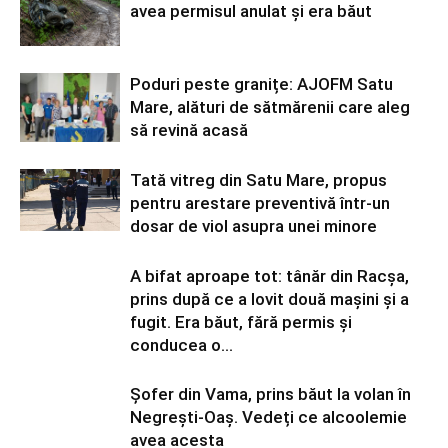
avea permisul anulat și era băut
Poduri peste granițe: AJOFM Satu
Mare, alături de sătmărenii care aleg
să revină acasă
Tată vitreg din Satu Mare, propus
pentru arestare preventivă într-un
dosar de viol asupra unei minore
A bifat aproape tot: tânăr din Racșa,
prins după ce a lovit două mașini și a
fugit. Era băut, fără permis și
conducea o...
Șofer din Vama, prins băut la volan în
Negrești-Oaș. Vedeți ce alcoolemie
avea acesta