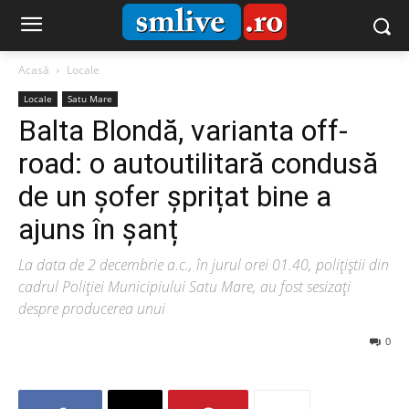
Acasă
Locale
Locale
Satu Mare
Balta Blondă, varianta off-
road: o autoutilitară condusă
de un șofer șprițat bine a
ajuns în șanț
La data de 2 decembrie a.c., în jurul orei 01.40, polițiștii din
cadrul Poliției Municipiului Satu Mare, au fost sesizați
despre producerea unui
0