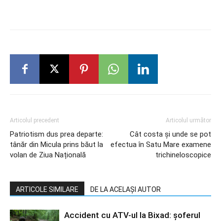
Articolul precedent
Articolul următor
Patriotism dus prea departe:
Cât costa și unde se pot
tânăr din Micula prins băut la
efectua în Satu Mare examene
volan de Ziua Națională
trichineloscopice
ARTICOLE SIMILARE
DE LA ACELAȘI AUTOR
Accident cu ATV-ul la Bixad: șoferul