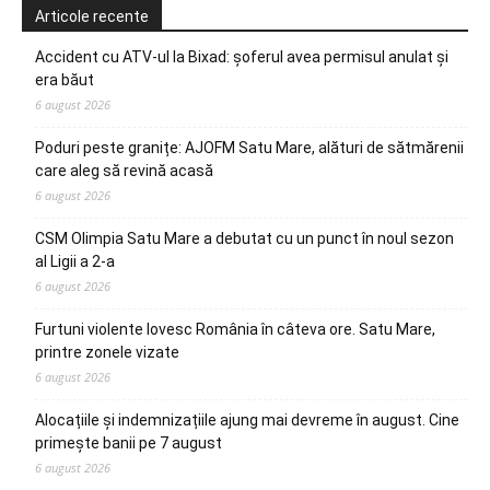
Articole recente
Accident cu ATV-ul la Bixad: șoferul avea permisul anulat și
era băut
6 august 2026
Poduri peste granițe: AJOFM Satu Mare, alături de sătmărenii
care aleg să revină acasă
6 august 2026
CSM Olimpia Satu Mare a debutat cu un punct în noul sezon
al Ligii a 2-a
6 august 2026
Furtuni violente lovesc România în câteva ore. Satu Mare,
printre zonele vizate
6 august 2026
Alocațiile și indemnizațiile ajung mai devreme în august. Cine
primește banii pe 7 august
6 august 2026