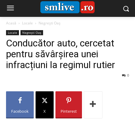
Acasă
Locale
Negrești Oaș
Locale
Negrești Oaș
Conducător auto, cercetat
pentru săvârșirea unei
infracțiuni la regimul rutier
0
Facebook
X
Pinterest