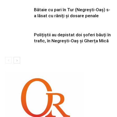
Bătaie cu pari în Tur (Negrești-Oaș) s-
a lăsat cu răniți și dosare penale
Polițiștii au depistat doi șoferi băuți în
trafic, în Negrești-Oaș și Gherța Mică