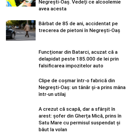
Negrești-Oaș. Vedeți ce alcoolemie
avea acesta
Bărbat de 85 de ani, accidentat pe
trecerea de pietoni în Negrești-Oaș
Funcționar din Batarci, acuzat că a
delapidat peste 185.000 de lei prin
falsificarea impozitelor auto
Clipe de coșmar într-o fabrică din
Negrești-Oaș: un tânăr și-a prins mâna
într-un utilaj
A crezut că scapă, dar a sfârșit în
arest: șofer din Gherța Mică, prins în
Satu Mare cu permisul suspendat și
băut la volan