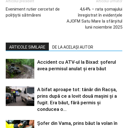
Articolul precedent
Articolul următor
Eveniment rutier cercetat de
4,64% – rata şomajului
polițiștii sătmăreni
înregistrat în evidenţele
AJOFM Satu Mare la sfârșitul
lunii noiembrie 2025
ARTICOLE SIMILARE
DE LA ACELAȘI AUTOR
Accident cu ATV-ul la Bixad: șoferul
avea permisul anulat și era băut
A bifat aproape tot: tânăr din Racșa,
prins după ce a lovit două mașini și a
fugit. Era băut, fără permis și
conducea o...
Șofer din Vama, prins băut la volan în