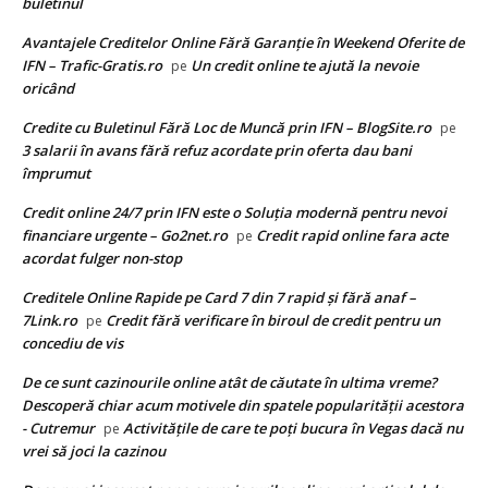
buletinul
Avantajele Creditelor Online Fără Garanție în Weekend Oferite de
IFN – Trafic-Gratis.ro
Un credit online te ajută la nevoie
pe
oricând
Credite cu Buletinul Fără Loc de Muncă prin IFN – BlogSite.ro
pe
3 salarii în avans fără refuz acordate prin oferta dau bani
împrumut
Credit online 24/7 prin IFN este o Soluția modernă pentru nevoi
financiare urgente – Go2net.ro
Credit rapid online fara acte
pe
acordat fulger non-stop
Creditele Online Rapide pe Card 7 din 7 rapid și fără anaf –
7Link.ro
Credit fără verificare în biroul de credit pentru un
pe
concediu de vis
De ce sunt cazinourile online atât de căutate în ultima vreme?
Descoperă chiar acum motivele din spatele popularității acestora
- Cutremur
Activitățile de care te poți bucura în Vegas dacă nu
pe
vrei să joci la cazinou