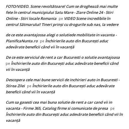
FOTO/VIDEO. Scene revoltătoare! Cum se droghează mai multe
fete în centrul municipiului Satu Mare - Ziare Online 24 - Stiri
Online - Stiri locale Romania
VIDEO Scene incredibile în
pe
centrul Sătmarului! Tineri prinși cu drogurile sub nas, la vedere
de ce este avantajossa alegi o solutiede mobilitate in vacanta -
PlanificaNunta.ro
Închirierile auto din București aduc
pe
adevărate beneficii când vii în vacanță
De ce este serviciul de rent a car Bucuresti o solutie avantajoasa
Închirierile auto din București aduc adevărate beneficii când
pe
vii în vacanță
Descopera cele mai bune servicii de inchirieri auto in Bucuresti -
Stirea Zilei
Închirierile auto din București aduc adevărate
pe
beneficii când vii în vacanță
Cum sa gasesti cea mai buna solutie de rent a car cand vii in
vacanta - Firme 365, Catalog firme si comunicate de presa
pe
Închirierile auto din București aduc adevărate beneficii când vii în
vacanță