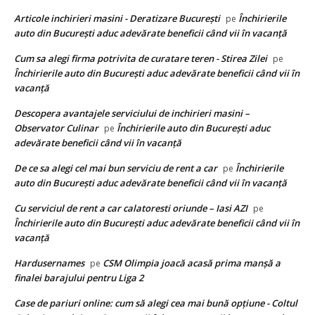
Articole inchirieri masini - Deratizare București
Închirierile
pe
auto din București aduc adevărate beneficii când vii în vacanță
Cum sa alegi firma potrivita de curatare teren - Stirea Zilei
pe
Închirierile auto din București aduc adevărate beneficii când vii în
vacanță
Descopera avantajele serviciului de inchirieri masini –
Observator Culinar
Închirierile auto din București aduc
pe
adevărate beneficii când vii în vacanță
De ce sa alegi cel mai bun serviciu de rent a car
Închirierile
pe
auto din București aduc adevărate beneficii când vii în vacanță
Cu serviciul de rent a car calatoresti oriunde – Iasi AZI
pe
Închirierile auto din București aduc adevărate beneficii când vii în
vacanță
Hardusernames
CSM Olimpia joacă acasă prima manșă a
pe
finalei barajului pentru Liga 2
Case de pariuri online: cum să alegi cea mai bună opțiune - Coltul