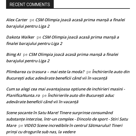
RECENT COMMENTS
Alex Carter
CSM Olimpia joacă acasă prima manșă a finalei
pe
barajului pentru Liga 2
Dakota Walker
CSM Olimpia joacă acasă prima manșă a
pe
finalei barajului pentru Liga 2
Bimg AI
CSM Olimpia joacă acasă prima manșă a finalei
pe
barajului pentru Liga 2
Plimbarea cu trasura – mai este la moda?
Închirierile auto din
pe
București aduc adevărate beneficii când vii în vacanță
Cum sa alegi cea mai avantajoasa optiune de inchirieri masini -
PlanificaNunta.ro
Închirierile auto din București aduc
pe
adevărate beneficii când vii în vacanță
Scene șocante în Satu Mare! Tinere surprinse consumând
substanțe interzise, într-un complex - Dincolo de sport - Stiri Satu
Mare
VIDEO Scene incredibile în centrul Sătmarului! Tineri
pe
prinși cu drogurile sub nas, la vedere