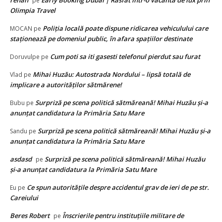
rehan
Early Booking Dubai | Rasfat intr-o vacanta de lux prin
pe
Olimpia Travel
Poliţia locală poate dispune ridicarea vehiculului care
MOCAN
pe
staţionează pe domeniul public, în afara spaţiilor destinate
Cum poti sa iti gasesti telefonul pierdut sau furat
Doruvulpe
pe
Mihai Huzău: Autostrada Nordului – lipsă totală de
Vlad
pe
implicare a autorităților sătmărene!
Surpriză pe scena politică sătmăreană! Mihai Huzău și-a
Bubu
pe
anunțat candidatura la Primăria Satu Mare
Surpriză pe scena politică sătmăreană! Mihai Huzău și-a
Sandu
pe
anunțat candidatura la Primăria Satu Mare
asdasd
Surpriză pe scena politică sătmăreană! Mihai Huzău
pe
și-a anunțat candidatura la Primăria Satu Mare
Ce spun autorităţile despre accidentul grav de ieri de pe str.
Eu
pe
Careiului
Beres Robert
Înscrierile pentru instituțiile militare de
pe