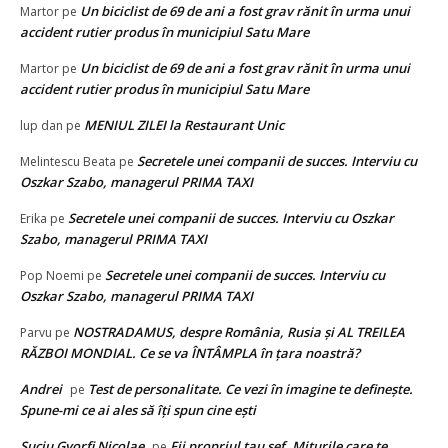
Un biciclist de 69 de ani a fost grav rănit în urma unui
Martor
pe
accident rutier produs în municipiul Satu Mare
Un biciclist de 69 de ani a fost grav rănit în urma unui
Martor
pe
accident rutier produs în municipiul Satu Mare
MENIUL ZILEI la Restaurant Unic
lup dan
pe
Secretele unei companii de succes. Interviu cu
Melintescu Beata
pe
Oszkar Szabo, managerul PRIMA TAXI
Secretele unei companii de succes. Interviu cu Oszkar
Erika
pe
Szabo, managerul PRIMA TAXI
Secretele unei companii de succes. Interviu cu
Pop Noemi
pe
Oszkar Szabo, managerul PRIMA TAXI
NOSTRADAMUS, despre România, Rusia și AL TREILEA
Parvu
pe
RĂZBOI MONDIAL. Ce se va ÎNTÂMPLA în țara noastră?
Andrei
Test de personalitate. Ce vezi în imagine te definește.
pe
Spune-mi ce ai ales să îți spun cine ești
Suciu Gyorfi Nicolae
Fii propriul tau sef. Miturile care te
pe