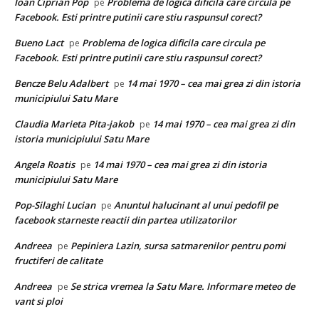
Ioan Ciprian Pop
Problema de logica dificila care circula pe
pe
Facebook. Esti printre putinii care stiu raspunsul corect?
Bueno Lact
Problema de logica dificila care circula pe
pe
Facebook. Esti printre putinii care stiu raspunsul corect?
Bencze Belu Adalbert
14 mai 1970 – cea mai grea zi din istoria
pe
municipiului Satu Mare
Claudia Marieta Pita-jakob
14 mai 1970 – cea mai grea zi din
pe
istoria municipiului Satu Mare
Angela Roatis
14 mai 1970 – cea mai grea zi din istoria
pe
municipiului Satu Mare
Pop-Silaghi Lucian
Anuntul halucinant al unui pedofil pe
pe
facebook starneste reactii din partea utilizatorilor
Andreea
Pepiniera Lazin, sursa satmarenilor pentru pomi
pe
fructiferi de calitate
Andreea
Se strica vremea la Satu Mare. Informare meteo de
pe
vant si ploi