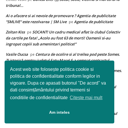
tribunal…
Ai o afacere si ai nevoie de promovare ? Agentia de publicitate
“SMLIVE“ este rezolvarea | SM Live
Agentia de publicitate
pe
Zoltan Kiss
SOCANT! Un cadru medical aflat la clubul Colectiv
pe
da cartile pe fata! „Acolo au fost 63 de morti! Oamenii si-au
ingropat copiii sub amenintari politice!”
Vasile Oucsa
Centura de ocolire si al treilea pod peste Somes.
pe
Zi istorică pentru județul Satu Mare! S-a semnat contractul
Acest web site folosește politica cookie si
Farkas Zoltan
Centura de ocolire si al treilea pod peste Somes.
pe
politica de confidentialitate conform legilor in
Zi istorică pentru județul Satu Mare! S-a semnat contractul
vigoare. Dupa ce apasati butonul "De acord" va
Florica Cuciulan
Cum arata acum si cum va arata Proiectul
pe
dati consimțământului privind termeni si
Shopping City Satu Mare
conditiile de confidentialitate
Citeste mai mult
Claudio Clau
Auchan Satu Mare face angajari
pe
Am inteles
Ioan Ciprian Pop
Cum arata acum si cum va arata Proiectul
pe
Shopping City Satu Mare