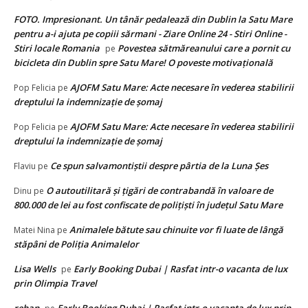
FOTO. Impresionant. Un tânăr pedalează din Dublin la Satu Mare
pentru a-i ajuta pe copiii sărmani - Ziare Online 24 - Stiri Online -
Stiri locale Romania
Povestea sătmăreanului care a pornit cu
pe
bicicleta din Dublin spre Satu Mare! O poveste motivațională
AJOFM Satu Mare: Acte necesare în vederea stabilirii
Pop Felicia
pe
dreptului la indemnizație de șomaj
AJOFM Satu Mare: Acte necesare în vederea stabilirii
Pop Felicia
pe
dreptului la indemnizație de șomaj
Ce spun salvamontiștii despre pârtia de la Luna Șes
Flaviu
pe
O autoutilitară și țigări de contrabandă în valoare de
Dinu
pe
800.000 de lei au fost confiscate de polițiști în județul Satu Mare
Animalele bătute sau chinuite vor fi luate de lângă
Matei Nina
pe
stăpâni de Poliția Animalelor
Lisa Wells
Early Booking Dubai | Rasfat intr-o vacanta de lux
pe
prin Olimpia Travel