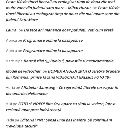
Peste 100 de tineri liberali au ecologizat timp de doua zile mai
multe zone din judetul satu mare – Mihai Huzau
Peste 100 de
pe
tineri liberali au ecologizat timp de doua zile mai multe zone din
judetul Satu Mare
Laura
De zece ani mănâncă doar pufuleţi. Vezi cum arată
pe
Programare online la paşapoarte
Viorica
pe
Programare online la paşapoarte
Viorica
pe
Bancul zilei :))) Bunicul, povestile si medicamentele…
Marxus
pe
Model de videochat
BOMBA ANULUI 2017! O celebră brunetă
pe
din România, prinsă făcând VIDEOCHAT! GALERIE FOTO 18+
Alfabetar Samsung – Ce reprezintă literele care apar în
Horia
pe
denumirile telefoanelor
FOTO si VIDEO! Rita Ora apare cu sânii la vedere, într-o
Miki
pe
reclamă mult prea îndrăzneață
Editorial PNL: Șansa unui pas înainte. Să continuăm
Radu
pe
“revoluția tăcută”