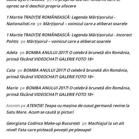
opresc sa-ti deschizi propria afacere
1 Martie TRADIȚIE ROMÂNEASCĂ: Legenda Mărțișorului -
Nationalisti.ro
Mărțișorul – voinicul care a eliberat soarele
pe
1 Martie TRADIȚIE ROMÂNEASCĂ: Legenda Mărțișorului - Incorect
Politic
Mărțișorul – voinicul care a eliberat soarele
pe
Adela
BOMBA ANULUI 2017! O celebră brunetă din România,
pe
prinsă făcând VIDEOCHAT! GALERIE FOTO 18+
Cata
BOMBA ANULUI 2017! O celebră brunetă din România,
pe
prinsă făcând VIDEOCHAT! GALERIE FOTO 18+
Marie
BOMBA ANULUI 2017! O celebră brunetă din România,
pe
prinsă făcând VIDEOCHAT! GALERIE FOTO 18+
ATENȚIE! Ţeapa cu maşina de cusut germană revine la
Anonim
pe
Satu Mare. Acum se caută și picturi
Georgiana Codinca Make-up Bucuresti
Machiajul la un alt
pe
nivel! Fata care pictează poveşti pe pleoape!