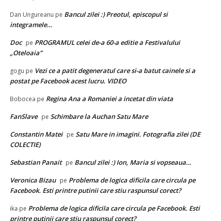
Bancul zilei :) Preotul, episcopul si
Dan Ungureanu
pe
integramele…
Doc
PROGRAMUL celei de-a 60-a editie a Festivalului
pe
„Oteloaia”
Vezi ce a patit degeneratul care si-a batut cainele si a
gogu
pe
postat pe Facebook acest lucru. VIDEO
Regina Ana a Romaniei a incetat din viata
Bobocea
pe
FanSlave
Schimbare la Auchan Satu Mare
pe
Constantin Matei
Satu Mare in imagini. Fotografia zilei (DE
pe
COLECTIE)
Sebastian Panait
Bancul zilei :) Ion, Maria si vopseaua…
pe
Veronica Bizau
Problema de logica dificila care circula pe
pe
Facebook. Esti printre putinii care stiu raspunsul corect?
Problema de logica dificila care circula pe Facebook. Esti
ika
pe
printre putinii care stiu raspunsul corect?