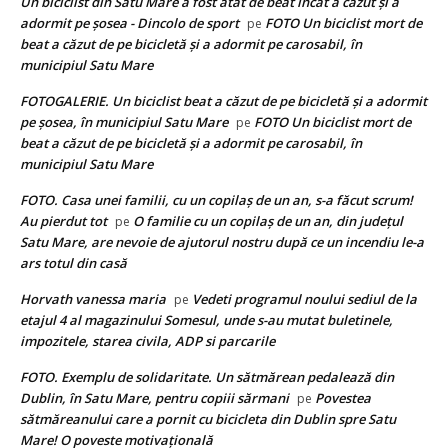
Un biciclist din Satu Mare a fost atât de beat încât a căzut și a
adormit pe șosea - Dincolo de sport
FOTO Un biciclist mort de
pe
beat a căzut de pe bicicletă și a adormit pe carosabil, în
municipiul Satu Mare
FOTOGALERIE. Un biciclist beat a căzut de pe bicicletă și a adormit
pe șosea, în municipiul Satu Mare
FOTO Un biciclist mort de
pe
beat a căzut de pe bicicletă și a adormit pe carosabil, în
municipiul Satu Mare
FOTO. Casa unei familii, cu un copilaș de un an, s-a făcut scrum!
Au pierdut tot
O familie cu un copilaș de un an, din județul
pe
Satu Mare, are nevoie de ajutorul nostru după ce un incendiu le-a
ars totul din casă
Horvath vanessa maria
Vedeti programul noului sediul de la
pe
etajul 4 al magazinului Somesul, unde s-au mutat buletinele,
impozitele, starea civila, ADP si parcarile
FOTO. Exemplu de solidaritate. Un sătmărean pedalează din
Dublin, în Satu Mare, pentru copiii sărmani
Povestea
pe
sătmăreanului care a pornit cu bicicleta din Dublin spre Satu
Mare! O poveste motivațională