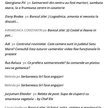
Georgiana Pit
Satmarenii din centru au fost martori, sambata
pe
seara, la o frumoasa cerere in casatorie
Dany Bodea
Bancul zilei :) Logodnica, amanta si nevasta la
pe
discutii…
Bancul zilei :))) Costel si Ileana in
AVRAMOAICA CONSTANTIN
pe
pat…
Adi
Controlul rovinietei. Cate camere sunt in judetul Satu
pe
Mare? Consultă lista tuturor camerelor video fixe funcţionale în
prezent
Rus Raluca
Ce prefera satmarencele? Sa comande un platou
pe
sau sa gateasca?
Serbanescu Srl face angajari
Melinda
pe
Serbanescu Srl face angajari
Melinda
pe
Jurjuman Eleodor
Reteta de post: Supa de ciuperci cu
pe
smantana vegetala – by Chef Ele
Bancul zilei :))) Sotul, sotia, victima si martorul la
Covaci Vasile
pe