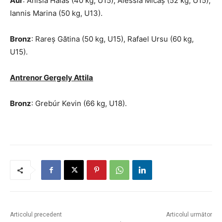
Aur
: Anisia Halas (40 kg, U15), Alessia Micaș (52 kg, U15),
Iannis Marina (50 kg, U13).
Bronz
: Rareș Gătina (50 kg, U15), Rafael Ursu (60 kg,
U15).
Antrenor Gergely Attila
Bronz
: Grebúr Kevin (66 kg, U18).
Articolul precedent
Articolul următor