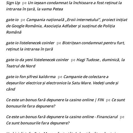
Sign Up
Un ieșean condamnat la închisoare a fost reținut la
pe
intrarea în țară, la vama Petea
gate io
Campania națională „Eroii internetului”, proiect inițiat
pe
de Google România, Asociația Adfaber și susținut de Poliția
Română
gate io listelenecek coinler
Bistrițean condamnat pentru furt,
pe
reținut la intrarea în țară
gate io da yeni listelenecek coinler
Hagi Tudose , duminică, la
pe
Teatrul de Nord
gate io fon şifresi kaldırma
Campanie de colectare a
pe
deșeurilor electrice și electronice la Satu Mare. Vedeți unde și
când
Ce este un bonus fară depunere la casino online | FIN
Ce sunt
pe
bonusurile fara depunere?
Ce este un bonus fară depunere la casino online - Financiarul
pe
Ce sunt bonusurile fara depunere?