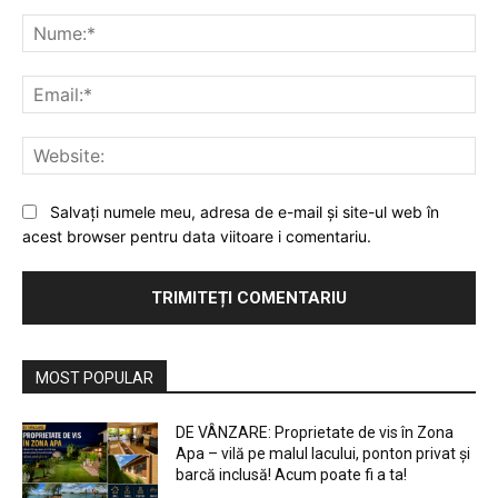
Comentariu:
Nu
Ema
Web
Salvați numele meu, adresa de e-mail și site-ul web în
acest browser pentru data viitoare i comentariu.
MOST POPULAR
DE VÂNZARE: Proprietate de vis în Zona
Apa – vilă pe malul lacului, ponton privat și
barcă inclusă! Acum poate fi a ta!