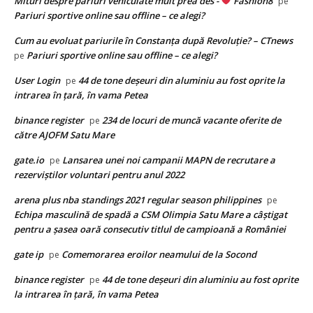
Mituri despre pariuri vehiculate mult prea des -
Fashion8
pe
Pariuri sportive online sau offline – ce alegi?
Cum au evoluat pariurile în Constanța după Revoluție? – CTnews
Pariuri sportive online sau offline – ce alegi?
pe
User Login
44 de tone deşeuri din aluminiu au fost oprite la
pe
intrarea în ţară, în vama Petea
binance register
234 de locuri de muncă vacante oferite de
pe
către AJOFM Satu Mare
gate.io
Lansarea unei noi campanii MAPN de recrutare a
pe
rezerviștilor voluntari pentru anul 2022
arena plus nba standings 2021 regular season philippines
pe
Echipa masculină de spadă a CSM Olimpia Satu Mare a câștigat
pentru a șasea oară consecutiv titlul de campioană a României
gate ip
Comemorarea eroilor neamului de la Socond
pe
binance register
44 de tone deşeuri din aluminiu au fost oprite
pe
la intrarea în ţară, în vama Petea