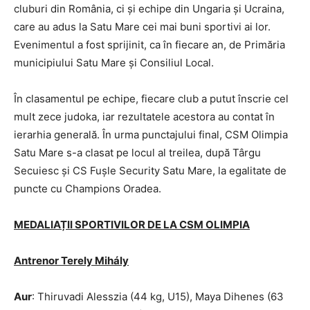
cluburi din România, ci și echipe din Ungaria și Ucraina,
care au adus la Satu Mare cei mai buni sportivi ai lor.
Evenimentul a fost sprijinit, ca în fiecare an, de Primăria
municipiului Satu Mare și Consiliul Local.
În clasamentul pe echipe, fiecare club a putut înscrie cel
mult zece judoka, iar rezultatele acestora au contat în
ierarhia generală. În urma punctajului final, CSM Olimpia
Satu Mare s-a clasat pe locul al treilea, după Târgu
Secuiesc și CS Fușle Security Satu Mare, la egalitate de
puncte cu Champions Oradea.
MEDALIAȚII SPORTIVILOR DE LA CSM OLIMPIA
Antrenor Terely Mih
ály
Aur
: Thiruvadi Alesszia (44 kg, U15), Maya Dihenes (63