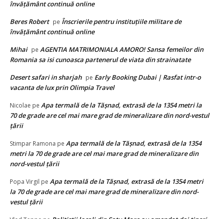
învățământ continuă online
Beres Robert
Înscrierile pentru instituțiile militare de
pe
învățământ continuă online
Mihai
AGENTIA MATRIMONIALA AMORO! Sansa femeilor din
pe
Romania sa isi cunoasca partenerul de viata din strainatate
Desert safari in sharjah
Early Booking Dubai | Rasfat intr-o
pe
vacanta de lux prin Olimpia Travel
Apa termală de la Tăşnad, extrasă de la 1354 metri la
Nicolae
pe
70 de grade are cel mai mare grad de mineralizare din nord-vestul
țării
Apa termală de la Tăşnad, extrasă de la 1354
Stimpar Ramona
pe
metri la 70 de grade are cel mai mare grad de mineralizare din
nord-vestul țării
Apa termală de la Tăşnad, extrasă de la 1354 metri
Popa Virgil
pe
la 70 de grade are cel mai mare grad de mineralizare din nord-
vestul țării