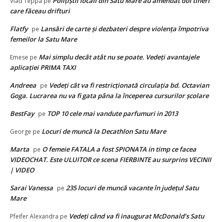
Polițiștii locali din Satu Mare au amendat doi tineri
Vlad Teppa
pe
care făceau drifturi
Flatfy
Lansări de carte și dezbateri despre violența împotriva
pe
femeilor la Satu Mare
Mai simplu decât atât nu se poate. Vedeţi avantajele
Emese
pe
aplicaţiei PRIMA TAXI
Andreea
Vedeţi cât va fi restricţionată circulaţia bd. Octavian
pe
Goga. Lucrarea nu va fi gata pâna la începerea cursurilor şcolare
BestFay
TOP 10 cele mai vandute parfumuri in 2013
pe
Locuri de muncă la Decathlon Satu Mare
George
pe
Marta
O femeie FATALA a fost SPIONATA in timp ce facea
pe
VIDEOCHAT. Este ULUITOR ce scena FIERBINTE au surprins VECINII
| VIDEO
Sarai Vanessa
235 locuri de muncă vacante în județul Satu
pe
Mare
Vedeţi când va fi inaugurat McDonald’s Satu
Pfeifer Alexandra
pe