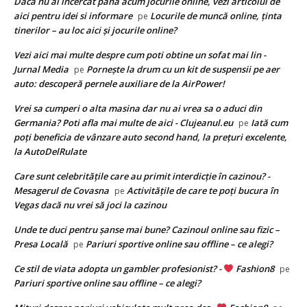
Daca nu ai incercat pana acum jocurile online, vezi articolul de
aici pentru idei si informare
Locurile de muncă online, ținta
pe
tinerilor – au loc aici și jocurile online?
Vezi aici mai multe despre cum poti obtine un sofat mai lin -
Jurnal Media
Pornește la drum cu un kit de suspensii pe aer
pe
auto: descoperă pernele auxiliare de la AirPower!
Vrei sa cumperi o alta masina dar nu ai vrea sa o aduci din
Germania? Poti afla mai multe de aici - Clujeanul.eu
Iată cum
pe
poți beneficia de vânzare auto second hand, la prețuri excelente,
la AutoDelRulate
Care sunt celebritățile care au primit interdicție în cazinou? -
Mesagerul de Covasna
Activitățile de care te poți bucura în
pe
Vegas dacă nu vrei să joci la cazinou
Unde te duci pentru șanse mai bune? Cazinoul online sau fizic –
Presa Locală
Pariuri sportive online sau offline – ce alegi?
pe
Ce stil de viata adopta un gambler profesionist? -
Fashion8
pe
Pariuri sportive online sau offline – ce alegi?