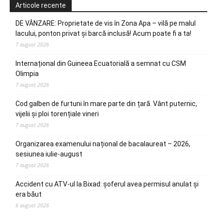
Articole recente
DE VÂNZARE: Proprietate de vis în Zona Apa – vilă pe malul
lacului, ponton privat și barcă inclusă! Acum poate fi a ta!
7 august 2026
Internațional din Guineea Ecuatorială a semnat cu CSM
Olimpia
7 august 2026
Cod galben de furtuni în mare parte din țară. Vânt puternic,
vijelii și ploi torențiale vineri
7 august 2026
Organizarea examenului național de bacalaureat – 2026,
sesiunea iulie-august
7 august 2026
Accident cu ATV-ul la Bixad: șoferul avea permisul anulat și
era băut
6 august 2026