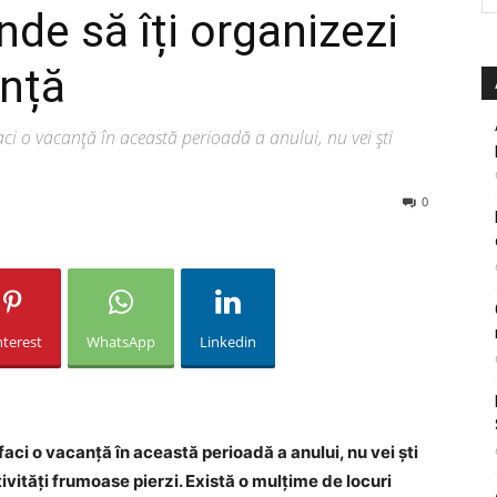
nde să îți organizezi
nță
ci o vacanță în această perioadă a anului, nu vei ști
0
nterest
WhatsApp
Linkedin
aci o vacanță în această perioadă a anului, nu vei ști
ivități frumoase pierzi. Există o mulțime de locuri