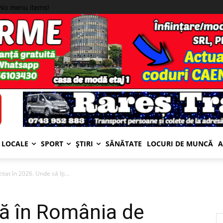
No menu items!
LOCALE
SPORT
ȘTIRI
SĂNĂTATE
LOCURI DE MUNCĂ
A
tat în 2026. Unde să îți...
nă în România de