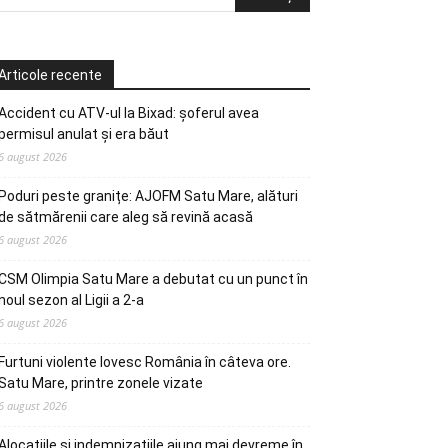
Articole recente
Accident cu ATV-ul la Bixad: șoferul avea
permisul anulat și era băut
6 august 2026
Poduri peste granițe: AJOFM Satu Mare, alături
de sătmărenii care aleg să revină acasă
6 august 2026
CSM Olimpia Satu Mare a debutat cu un punct în
noul sezon al Ligii a 2-a
6 august 2026
Furtuni violente lovesc România în câteva ore.
Satu Mare, printre zonele vizate
6 august 2026
Alocațiile și indemnizațiile ajung mai devreme în