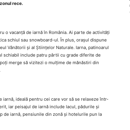
ezonul rece.
u o vacanță de iarnă în România. Ai parte de activități
ctica schiul sau snowboard-ul. În plus, orașul dispune
Vânătorii și al Științelor Naturale. Iarna, patinoarul
 schiabil include patru pârtii cu grade diferite de
ci poți merge să vizitezi o mulțime de mănăstiri din
.
 iarnă, ideală pentru cei care vor să se relaxeze într-
t, iar peisajul de iarnă include lacul, pădurile și
 de iarnă, pensiunile din zonă și hotelurile pun la