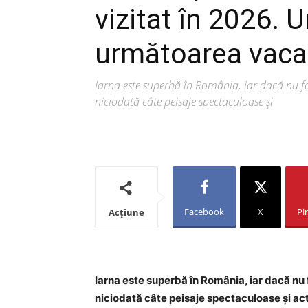
vizitat în 2026. U
următoarea vaca
Iarna este superbă în România, iar dacă nu fa
niciodată câte peisaje spectaculoase și
Facebook
X
Pi
Acțiune
Iarna este superbă în România, iar dacă nu f
niciodată câte peisaje spectaculoase și act