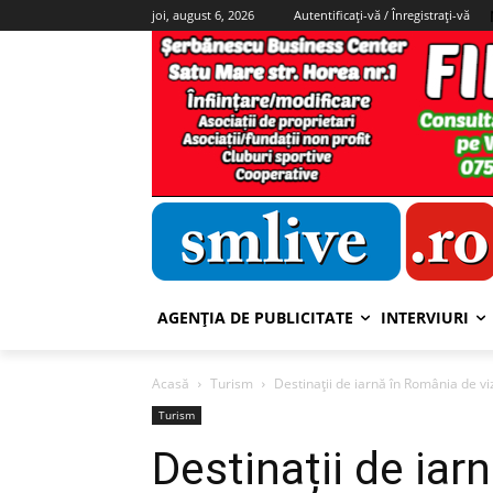
joi, august 6, 2026
Autentificați-vă / Înregistrați-vă
AGENȚIA DE PUBLICITATE
INTERVIURI
Acasă
Turism
Destinații de iarnă în România de vizi
Turism
Destinații de iar