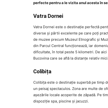
perfecte pentru a le vizita anul acesta în s
Vatra Dornei
Vatra Dornei este o destinație perfectă pentr
diverse și pârtii excelente pe care poți pra
de muzee precum Muzeul Etnografic și Muzeul 
din Parcul Central funcționează, iar domeniul
dificultate, în total peste 5 kilometri. De ai
Bucovina care se află la distanțe relativ mici
Colibița
Colibița este o destinație superbă pe timp de
un peisaj spectaculos. Zona are multe de oferi
așezările locale acoperite de zăpadă. Pe timp
dispoziție spa, piscine și jacuzzi.