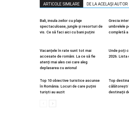
ARTICOLE SIMILARE
DE LA ACELAȘI AUTOR
Bali, insula zeilor cu plaje
Grecia inter
spectaculoase, jungle și resorturi de
umbrelele pe
vis. Ce să faci aici cu bani puțini
completă a 
Vacanțele în rate sunt tot mai
Unde poți c
accesate de români. La ce să fie
2026. Lista
atenți mai ales cei care aleg
deplasarea cu avionul
Top 10 obiective turistice ascunse
Top destinaț
în România. Locuri de care puțini
călătorești
turiști au auzit
destinații de