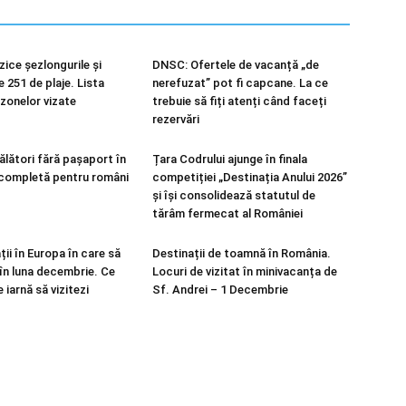
zice șezlongurile și
DNSC: Ofertele de vacanță „de
 251 de plaje. Lista
nerefuzat” pot fi capcane. La ce
zonelor vizate
trebuie să fiți atenți când faceți
rezervări
ălători fără pașaport în
Țara Codrului ajunge în finala
 completă pentru români
competiției „Destinația Anului 2026”
și își consolidează statutul de
tărâm fermecat al României
ii în Europa în care să
Destinații de toamnă în România.
 în luna decembrie. Ce
Locuri de vizitat în minivacanța de
 iarnă să vizitezi
Sf. Andrei – 1 Decembrie