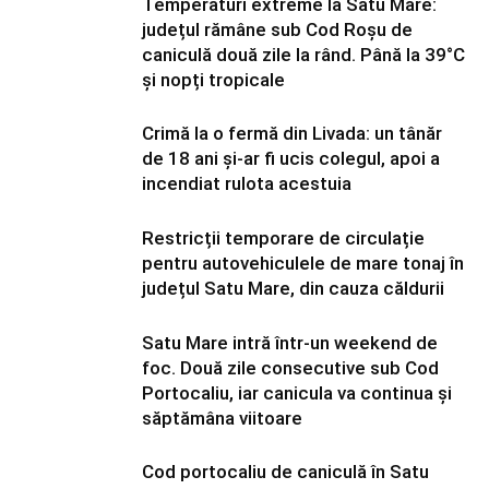
Temperaturi extreme la Satu Mare:
județul rămâne sub Cod Roșu de
caniculă două zile la rând. Până la 39°C
și nopți tropicale
Crimă la o fermă din Livada: un tânăr
de 18 ani și-ar fi ucis colegul, apoi a
incendiat rulota acestuia
Restricții temporare de circulație
pentru autovehiculele de mare tonaj în
județul Satu Mare, din cauza căldurii
Satu Mare intră într-un weekend de
foc. Două zile consecutive sub Cod
Portocaliu, iar canicula va continua și
săptămâna viitoare
Cod portocaliu de caniculă în Satu