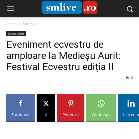
Acasă
Știrea zilei
Știrea zilei
Eveniment ecvestru de
amploare la Medieșu Aurit:
Festival Ecvestru ediția II
0
Facebook
X
Pinterest
WhatsApp
Linkedin