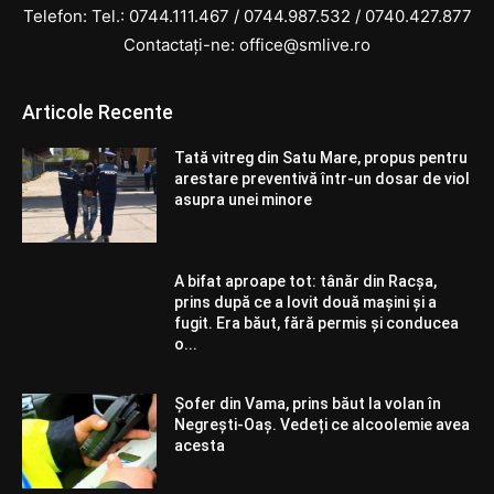
Telefon: Tel.:
0744.111.467
/
0744.987.532
/
0740.427.877
Contactați-ne: office@smlive.ro
Articole Recente
Tată vitreg din Satu Mare, propus pentru
arestare preventivă într-un dosar de viol
asupra unei minore
A bifat aproape tot: tânăr din Racșa,
prins după ce a lovit două mașini și a
fugit. Era băut, fără permis și conducea
o...
Șofer din Vama, prins băut la volan în
Negrești-Oaș. Vedeți ce alcoolemie avea
acesta