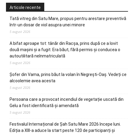
Articole recente
Tată vitreg din Satu Mare, propus pentru arestare preventivă
într-un dosar de viol asupra unei minore
5 august 2026
A bifat aproape tot: tânăr din Racșa, prins după ce a lovit
două mașini și a fugit. Era băut, fără permis și conducea o
autoutilitară neînmatriculată
5 august 2026
Șofer din Vama, prins băut la volan în Negrești-Oaș. Vedeți ce
alcoolemie avea acesta
5 august 2026
Persoana care a provocat incendiul de vegetație uscată din
Gelu a fost identificată și amendată
5 august 2026
Festivalul Internațional de Șah Satu Mare 2026 începe luni.
Ediția a XIII-a aduce la start peste 120 de participanți și