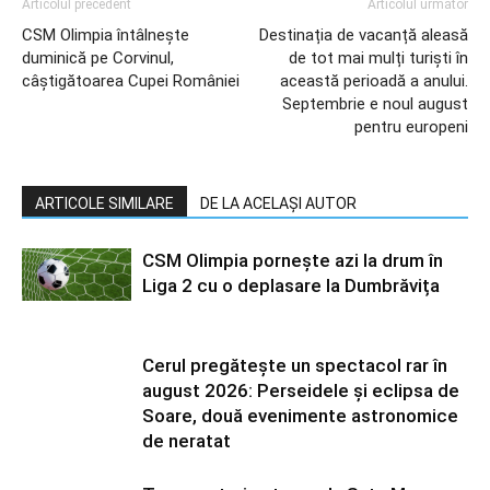
Articolul precedent
Articolul următor
CSM Olimpia întâlnește
Destinația de vacanță aleasă
duminică pe Corvinul,
de tot mai mulți turiști în
câștigătoarea Cupei României
această perioadă a anului.
Septembrie e noul august
pentru europeni
ARTICOLE SIMILARE
DE LA ACELAȘI AUTOR
CSM Olimpia pornește azi la drum în
Liga 2 cu o deplasare la Dumbrăvița
Cerul pregătește un spectacol rar în
august 2026: Perseidele și eclipsa de
Soare, două evenimente astronomice
de neratat