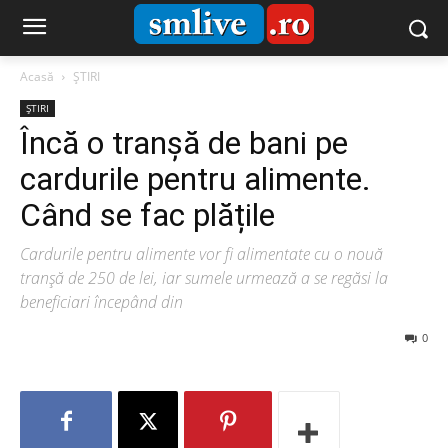
Acasă
ȘTIRI
ȘTIRI
Încă o tranșă de bani pe
cardurile pentru alimente.
Când se fac plățile
Cardurile pentru alimente vor fi alimentate cu o nouă
tranșă de 250 de lei, iar sumele urmează a se regăsi la
beneficiari începând din
0