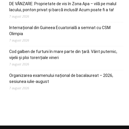
DE VÂNZARE: Proprietate de vis în Zona Apa – vilă pe malul
lacului, ponton privat și barcă inclusă! Acum poate fi a ta!
7 august 2026
Internațional din Guineea Ecuatorială a semnat cu CSM
Olimpia
7 august 2026
Cod galben de furtuni în mare parte din țară. Vânt puternic,
vijelii și ploi torențiale vineri
7 august 2026
Organizarea examenului național de bacalaureat – 2026,
sesiunea iulie-august
7 august 2026