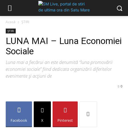
Acasă
ȘTIRI
ȘTIRI
LUNA MAI – Luna Economiei
Sociale
Luna mai a fiecărui an este denumită “luna promovării
economiei sociale” fiind dedicata organizării diferitelor
evenimente și acțiuni de
0
Facebook
X
Pinterest