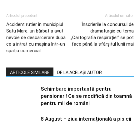
Articolul precedent
Articolul următor
Accident rutier în municipiul
Înscrierile la concursul de
Satu Mare: un bărbat a avut
dramaturgie cu tema
nevoie de descarcerare după
„Cartografia respirației” se pot
ce a intrat cu mașina într-un
face până la sfârșitul lunii mai
spațiu comercial
ARTICOLE SIMILARE
DE LA ACELAȘI AUTOR
Schimbare importantă pentru
pensionari! Ce se modifică din toamnă
pentru mii de români
8 August – ziua internațională a pisicii