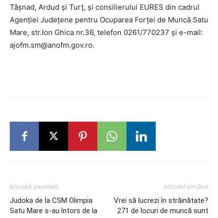
Tășnad, Ardud și Turț, și consilierului EURES din cadrul
Agenției Județene pentru Ocuparea Forței de Muncă Satu
Mare, str.Ion Ghica nr.36, telefon 0261/770237 și e-mail:
ajofm.sm@anofm.gov.ro.
Articolul precedent
Articolul următor
Judoka de la CSM Olimpia
Vrei să lucrezi în străinătate?
Satu Mare s-au întors de la
271 de locuri de muncă sunt