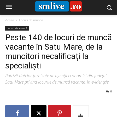
Acasă
Locuri de muncă
Locuri de muncă
Peste 140 de locuri de muncă
vacante în Satu Mare, de la
muncitori necalificați la
specialiști
Potrivit datelor furnizate de agenții economici din județul
Satu Mare privind locurile de muncă vacante, în evidențele
0