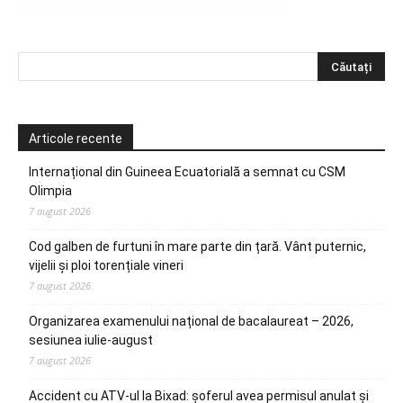
Articole recente
Internațional din Guineea Ecuatorială a semnat cu CSM
Olimpia
7 august 2026
Cod galben de furtuni în mare parte din țară. Vânt puternic,
vijelii și ploi torențiale vineri
7 august 2026
Organizarea examenului național de bacalaureat – 2026,
sesiunea iulie-august
7 august 2026
Accident cu ATV-ul la Bixad: șoferul avea permisul anulat și