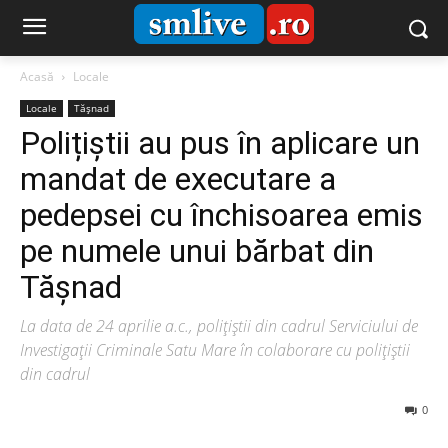
Acasă
Locale
Locale
Tășnad
Polițiștii au pus în aplicare un
mandat de executare a
pedepsei cu închisoarea emis
pe numele unui bărbat din
Tășnad
La data de 24 aprilie a.c., polițiștii din cadrul Serviciului de
Investigații Criminale Satu Mare în colaborare cu polițiștii
din cadrul
0