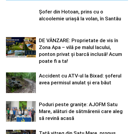
Șofer din Hotoan, prins cu o
alcoolemie uriașă la volan, în Santău
DE VÂNZARE: Proprietate de vis în
Zona Apa – vilă pe malul lacului,
ponton privat și barcă inclusă! Acum
poate fi a ta!
Accident cu ATV-ul la Bixad: șoferul
avea permisul anulat și era băut
Poduri peste granițe: AJOFM Satu
Mare, alături de sătmărenii care aleg
să revină acasă
Tată vitreg din Satu Mare, propus