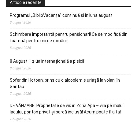
Articole recente
Programul „BiblioVacanța” continuă și în luna august
8 august 2026
Schimbare importantă pentru pensionari! Ce se modifică din
toamnă pentru mii de români
8 august 2026
8 August – ziua internațională a pisicii
8 august 2026
Șofer din Hotoan, prins cu o alcoolemie uriașă la volan, în
Santău
7 august 2026
DE VÂNZARE: Proprietate de vis în Zona Apa – vilă pe malul
lacului, ponton privat și barcă inclusă! Acum poate fi a ta!
7 august 2026