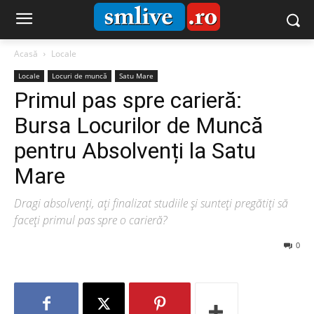
Acasă
Locale
Locale
Locuri de muncă
Satu Mare
Primul pas spre carieră:
Bursa Locurilor de Muncă
pentru Absolvenți la Satu
Mare
Dragi absolvenți, ați finalizat studiile și sunteți pregătiți să
faceți primul pas spre o carieră?
0