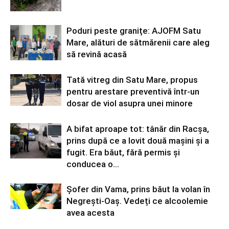
Poduri peste granițe: AJOFM Satu
Mare, alături de sătmărenii care aleg
să revină acasă
Tată vitreg din Satu Mare, propus
pentru arestare preventivă într-un
dosar de viol asupra unei minore
A bifat aproape tot: tânăr din Racșa,
prins după ce a lovit două mașini și a
fugit. Era băut, fără permis și
conducea o...
Șofer din Vama, prins băut la volan în
Negrești-Oaș. Vedeți ce alcoolemie
avea acesta