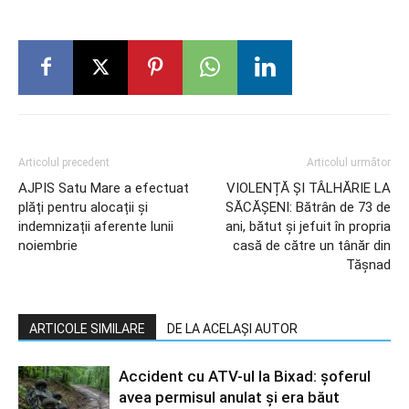
Articolul precedent
Articolul următor
AJPIS Satu Mare a efectuat
VIOLENȚĂ ȘI TÂLHĂRIE LA
plăți pentru alocații și
SĂCĂȘENI: Bătrân de 73 de
indemnizații aferente lunii
ani, bătut și jefuit în propria
noiembrie
casă de către un tânăr din
Tășnad
ARTICOLE SIMILARE
DE LA ACELAȘI AUTOR
Accident cu ATV-ul la Bixad: șoferul
avea permisul anulat și era băut