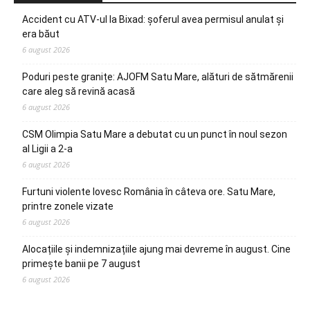
Accident cu ATV-ul la Bixad: șoferul avea permisul anulat și
era băut
6 august 2026
Poduri peste granițe: AJOFM Satu Mare, alături de sătmărenii
care aleg să revină acasă
6 august 2026
CSM Olimpia Satu Mare a debutat cu un punct în noul sezon
al Ligii a 2-a
6 august 2026
Furtuni violente lovesc România în câteva ore. Satu Mare,
printre zonele vizate
6 august 2026
Alocațiile și indemnizațiile ajung mai devreme în august. Cine
primește banii pe 7 august
6 august 2026