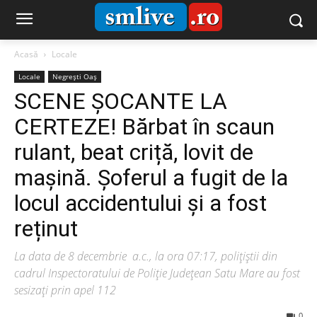
Acasă
Locale
Locale
Negrești Oaș
SCENE ȘOCANTE LA
CERTEZE! Bărbat în scaun
rulant, beat criță, lovit de
mașină. Șoferul a fugit de la
locul accidentului și a fost
reținut
La data de 8 decembrie a.c., la ora 07:17, polițiștii din
cadrul Inspectoratului de Poliție Județean Satu Mare au fost
sesizați prin apel 112
0