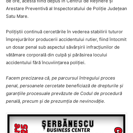
de ore, acesta fiind depus în Centrul de Reținere și
Arestare Preventivă al Inspectoratului de Poliție Județean
Satu Mare.
Polițiștii continuă cercetările în vederea stabilirii tuturor
împrejurărilor producerii accidentului rutier, fiind întocmit
un dosar penal sub aspectul săvârșirii infracțiunilor de
vătămare corporală din culpă și părăsirea locului
accidentului fără încuviințarea poliției.
Facem precizarea că, pe parcursul întregului proces
penal, persoanele cercetate beneficiază de drepturile și
garanțiile procesuale prevăzute de Codul de procedură
penală, precum și de prezumția de nevinovăție.