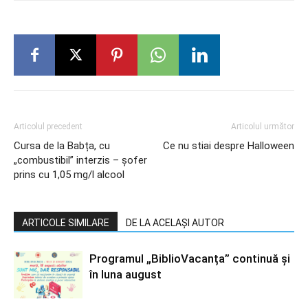
Articolul precedent
Articolul următor
Cursa de la Babța, cu
Ce nu stiai despre Halloween
„combustibil” interzis – șofer
prins cu 1,05 mg/l alcool
ARTICOLE SIMILARE
DE LA ACELAȘI AUTOR
Programul „BiblioVacanța” continuă și
în luna august