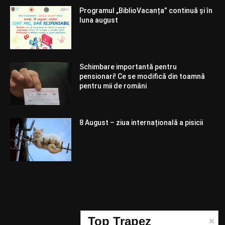
Programul „BiblioVacanța” continuă și în
luna august
Schimbare importantă pentru
pensionari! Ce se modifică din toamnă
pentru mii de români
8 August – ziua internațională a pisicii
Telefon:
Top Trapez