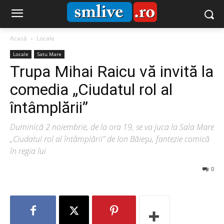
Acasă
Locale
Locale
Satu Mare
Trupa Mihai Raicu vă invită la
comedia „Ciudatul rol al
întâmplării”
Duminică 2 noiembrie, de la ora 19, se va juca la Sala Mare
„Ciudatul rol al întâmplării” de Ion Băieșu, fantezie comică
în regia lui
0