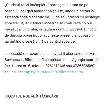
„Ciudatul rol al întâmplării” pornește la drum de pe
peronul unei gări aparent obișnuite, unde un bătrân își
așteaptă soția dispărută de 35 de ani, privind cu nostalgie
spre trecut, iar o tânără încearcă să contureze chipul
nevăzut al viitorului, în căutarea omului potrivit. Dincolo
de duioșia poveștii, comicul este prezent la tot pasul,
garantând o seară plină de bună dispoziție.
La această reprezentație este valabil abonamentul „Vasile
Savinescu”. Bilete pot fi cumpărate de la Agenția teatrală
(str. Horea nr. 6, telefon: 0261712106 sau 0786538580),
sau online:
https://teatruldenord.biletmaster.ro/
.
CIUDATUL ROL AL ÎNTÂMPLĂRII