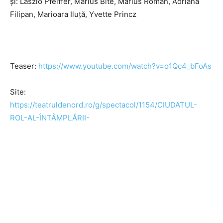
și: Laszlo Pfeiffer, Marius Bîte, Marius Roman, Adriana
Filipan, Marioara Iluță, Yvette Princz
Teaser:
https://www.youtube.com/watch?v=o1Qc4_bFoAs
Site:
https://teatruldenord.ro/g/spectacol/1154/CIUDATUL-
ROL-AL-ÎNTÂMPLĂRII-