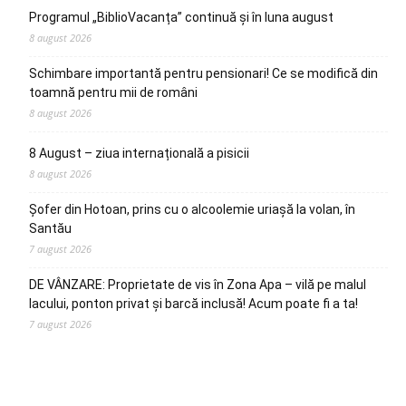
Programul „BiblioVacanța” continuă și în luna august
8 august 2026
Schimbare importantă pentru pensionari! Ce se modifică din
toamnă pentru mii de români
8 august 2026
8 August – ziua internațională a pisicii
8 august 2026
Șofer din Hotoan, prins cu o alcoolemie uriașă la volan, în
Santău
7 august 2026
DE VÂNZARE: Proprietate de vis în Zona Apa – vilă pe malul
lacului, ponton privat și barcă inclusă! Acum poate fi a ta!
7 august 2026