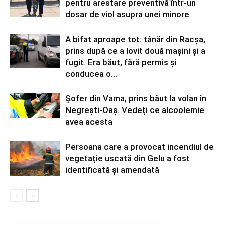
pentru arestare preventivă într-un
dosar de viol asupra unei minore
A bifat aproape tot: tânăr din Racșa,
prins după ce a lovit două mașini și a
fugit. Era băut, fără permis și
conducea o...
Șofer din Vama, prins băut la volan în
Negrești-Oaș. Vedeți ce alcoolemie
avea acesta
Persoana care a provocat incendiul de
vegetație uscată din Gelu a fost
identificată și amendată