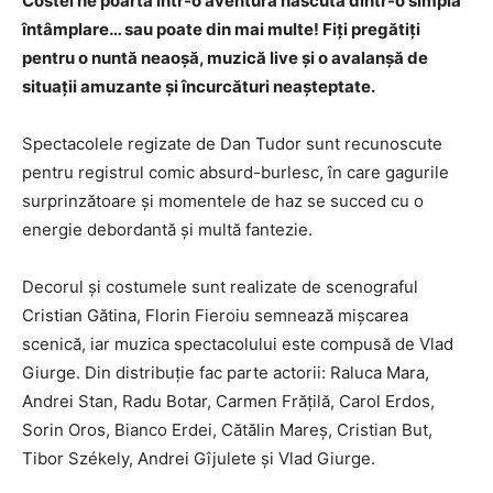
Costel ne poartă într-o aventură născută dintr-o simplă
întâmplare… sau poate din mai multe! Fiți pregătiți
pentru o nuntă neaoșă, muzică live și o avalanșă de
situații amuzante și încurcături neașteptate.
Spectacolele regizate de Dan Tudor sunt recunoscute
pentru registrul comic absurd-burlesc, în care gagurile
surprinzătoare și momentele de haz se succed cu o
energie debordantă și multă fantezie.
Decorul și costumele sunt realizate de scenograful
Cristian Gătina, Florin Fieroiu semnează mișcarea
scenică, iar muzica spectacolului este compusă de Vlad
Giurge. Din distribuție fac parte actorii: Raluca Mara,
Andrei Stan, Radu Botar, Carmen Frățilă, Carol Erdos,
Sorin Oros, Bianco Erdei, Cătălin Mareș, Cristian But,
Tibor Székely, Andrei Gîjulete și Vlad Giurge.