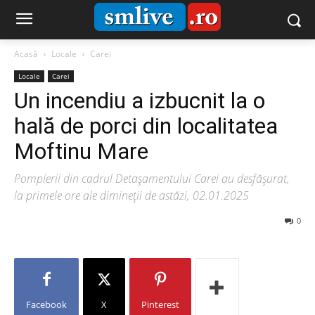
Acasă
Locale
Carei
Locale
Carei
Un incendiu a izbucnit la o
hală de porci din localitatea
Moftinu Mare
Pompierii din cadrul Detașamentului Carei au desfășurat,
la primele ore ale dimineții de astăzi, 02.01.2025
0
Facebook
X
Pinterest