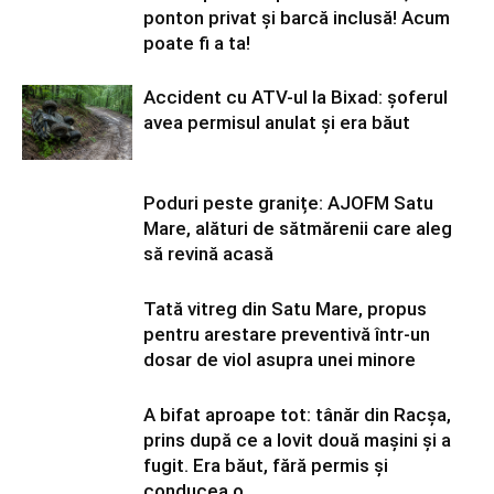
ponton privat și barcă inclusă! Acum
poate fi a ta!
Accident cu ATV-ul la Bixad: șoferul
avea permisul anulat și era băut
Poduri peste granițe: AJOFM Satu
Mare, alături de sătmărenii care aleg
să revină acasă
Tată vitreg din Satu Mare, propus
pentru arestare preventivă într-un
dosar de viol asupra unei minore
A bifat aproape tot: tânăr din Racșa,
prins după ce a lovit două mașini și a
fugit. Era băut, fără permis și
conducea o...