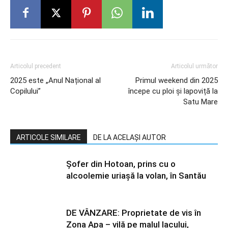
Articolul precedent
Articolul următor
2025 este „Anul Național al
Primul weekend din 2025
Copilului”
începe cu ploi și lapoviță la
Satu Mare
ARTICOLE SIMILARE
DE LA ACELAȘI AUTOR
Șofer din Hotoan, prins cu o
alcoolemie uriașă la volan, în Santău
DE VÂNZARE: Proprietate de vis în
Zona Apa – vilă pe malul lacului,