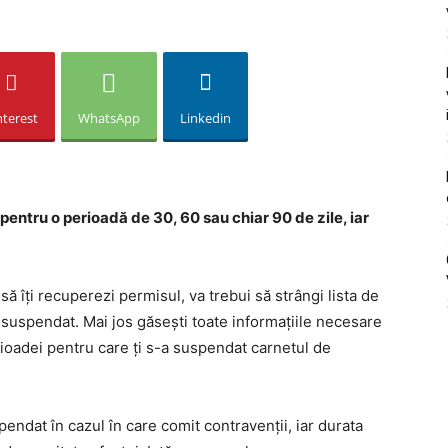
nterest
WhatsApp
Linkedin
ntru o perioadă de 30, 60 sau chiar 90 de zile, iar
să îți recuperezi permisul, va trebui să strângi lista de
 suspendat. Mai jos găsești toate informațiile necesare
ioadei pentru care ți s-a suspendat carnetul de
ndat în cazul în care comit contravenții, iar durata