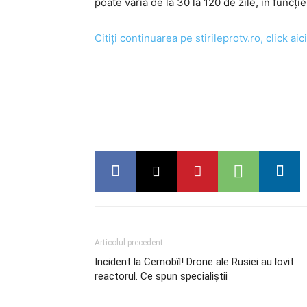
poate varia de la 30 la 120 de zile, în funcți
Citiți continuarea pe stirileprotv.ro, click aici
Articolul precedent
Incident la Cernobîl! Drone ale Rusiei au lovit
reactorul. Ce spun specialiștii