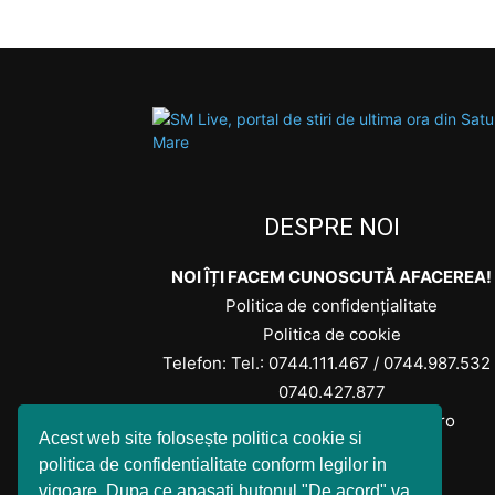
DESPRE NOI
NOI ÎȚI FACEM CUNOSCUTĂ AFACEREA!
Politica de confidențialitate
Politica de cookie
Telefon: Tel.:
0744.111.467
/
0744.987.532
0740.427.877
Contactați-ne: office@smlive.ro
Acest web site folosește politica cookie si
politica de confidentialitate conform legilor in
vigoare. Dupa ce apasati butonul "De acord" va