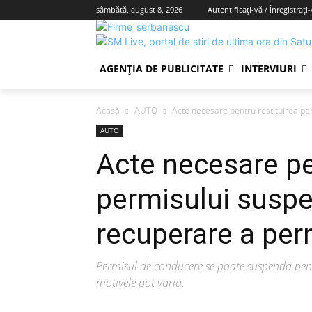
sâmbătă, august 8, 2026
Autentificați-vă / Înregistrați
AGENȚIA DE PUBLICITATE
INTERVIURI
Acasă
AUTO
Acte necesare pentru restituirea pe
AUTO
Acte necesare pe
permisului susp
recuperare a per
Permisul de conducere se poate suspenda pentr
motivele pot varia.