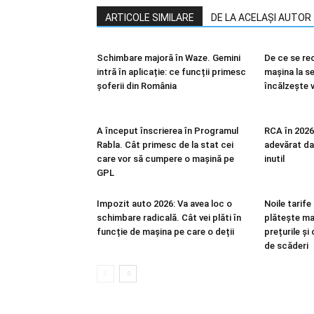
ARTICOLE SIMILARE
DE LA ACELAȘI AUTOR
Schimbare majoră în Waze. Gemini
De ce se re
intră în aplicație: ce funcții primesc
mașina la s
șoferii din România
încălzește 
A început înscrierea în Programul
RCA în 2026:
Rabla. Cât primesc de la stat cei
adevărat dac
care vor să cumpere o mașină pe
inutil
GPL
Impozit auto 2026: Va avea loc o
Noile tarife
schimbare radicală. Cât vei plăti în
plătește ma
funcție de mașina pe care o deții
prețurile și
de scăderi