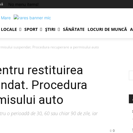
No menu items!
-vă
LOCALE
SPORT
ȘTIRI
SĂNĂTATE
LOCURI DE MUNCĂ
A
rmisului suspendat. Procedura recuperare a permisului auto
ntru restituirea
endat. Procedura
misului auto
u o perioadă de 30, 60 sau chiar 90 de zile, iar
0