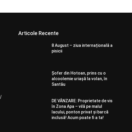
Articole Recente
8 August – ziua internațională a
pisicii
Șofer din Hotoan, prins cu o
alcoolemie uriașă la volan, în
Santău
/
DE VÂNZARE: Proprietate de vis
în Zona Apa – vilă pe malul
lacului, ponton privat și barcă
inclusă! Acum poate fi a ta!