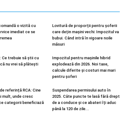
comandă o vizită cu
Lovitură de proporții pentru șoferii
ervice imediat ce se
care dețin mașini vechi: Impozitul va
vremea
bubui. Când intră în vigoare noile
măsuri
 Ce trebuie să știi cu
Impozitul pentru mașinile hibrid
ă nu vrei să plătești
explodează din 2026. Noi taxe,
calcule diferite și costuri mai mari
pentru șoferi
 de referință RCA: Cine
Suspendarea permisului auto în
i mult, unde cresc
2025. Câte puncte te lasă fără drept
 ce categorii beneficiază
de a conduce și ce abateri îți aduc
până la 120 de zile...