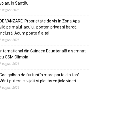
volan, în Santău
7 august 2026
DE VÂNZARE: Proprietate de vis în Zona Apa –
vilă pe malul lacului, ponton privat și barcă
inclusă! Acum poate fi a ta!
7 august 2026
Internațional din Guineea Ecuatorială a semnat
cu CSM Olimpia
7 august 2026
Cod galben de furtuni în mare parte din țară.
Vânt puternic, vijelii și ploi torențiale vineri
7 august 2026