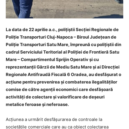
La data de 22 aprilie a.c., polițiștii Secției Regionale de
Poliție Transporturi Cluj-Napoca – Biroul Județean de
Poliție Transporturi Satu Mare, împreună cu polițiștii din
cadrul Serviciului Teritorial al Poliției de Frontieră Satu
Mare – Compartimentul Sprijin Operativ și cu
reprezentanții Gărzii de Mediu Satu Mare și ai Direcției
Regionale Antifraudă Fiscală 6 Oradea, au desfășurat o
acțiune pentru prevenirea și combaterea ilegalităților
comise de către agenții economici care desfășoară
activități de colectare și valorificare de deșeuri
metalice feroase și neferoase.
Acțiunea a urmărit desfășurarea de controale la
societățile comerciale care au ca obiect colectarea