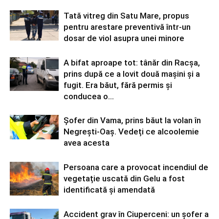
Tată vitreg din Satu Mare, propus
pentru arestare preventivă într-un
dosar de viol asupra unei minore
A bifat aproape tot: tânăr din Racșa,
prins după ce a lovit două mașini și a
fugit. Era băut, fără permis și
conducea o...
Șofer din Vama, prins băut la volan în
Negrești-Oaș. Vedeți ce alcoolemie
avea acesta
Persoana care a provocat incendiul de
vegetație uscată din Gelu a fost
identificată și amendată
Accident grav în Ciuperceni: un șofer a