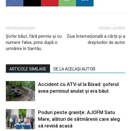
Articolul precedent
Articolul următor
Șofer băut, fără permis și cu
Ziua Internațională a cărții și a
numere false, prins după o
drepturilor de autor
urmărire în Santău
ARTICOLE SIMILARE
DE LA ACELAȘI AUTOR
Accident cu ATV-ul la Bixad: șoferul
avea permisul anulat și era băut
Poduri peste granițe: AJOFM Satu
Mare, alături de sătmărenii care aleg
să revină acasă