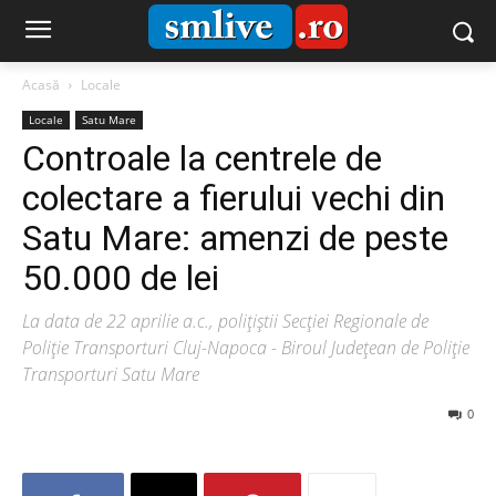
Acasă
Locale
Locale
Satu Mare
Controale la centrele de
colectare a fierului vechi din
Satu Mare: amenzi de peste
50.000 de lei
La data de 22 aprilie a.c., polițiștii Secției Regionale de
Poliție Transporturi Cluj-Napoca - Biroul Județean de Poliție
Transporturi Satu Mare
0