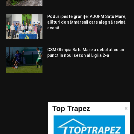
Poduri peste granițe: AJOFM Satu Mare,
alături de sătmărenii care aleg să revină
acasă
CSM Olimpia Satu Mare a debutat cu un
punct în noul sezon al Ligii a 2-a
Telefon:
Top Trapez
0744987532