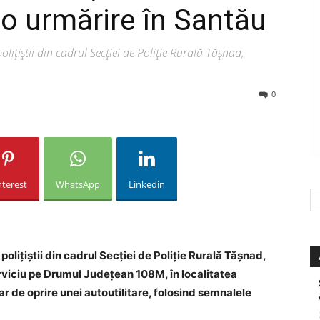
 o urmărire în Santău
polițiștii din cadrul Secției de Poliție Rurală Tășnad,
0
nterest
WhatsApp
Linkedin
, polițiștii din cadrul Secției de Poliție Rurală Tășnad,
erviciu pe Drumul Județean 108M, în localitatea
 de oprire unei autoutilitare, folosind semnalele