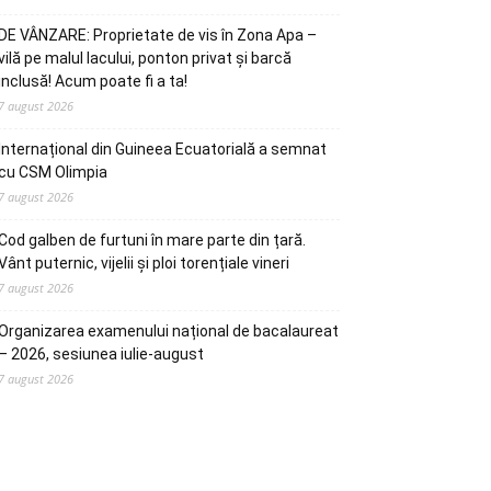
DE VÂNZARE: Proprietate de vis în Zona Apa –
vilă pe malul lacului, ponton privat și barcă
inclusă! Acum poate fi a ta!
7 august 2026
Internațional din Guineea Ecuatorială a semnat
cu CSM Olimpia
7 august 2026
Cod galben de furtuni în mare parte din țară.
Vânt puternic, vijelii și ploi torențiale vineri
7 august 2026
Organizarea examenului național de bacalaureat
– 2026, sesiunea iulie-august
7 august 2026