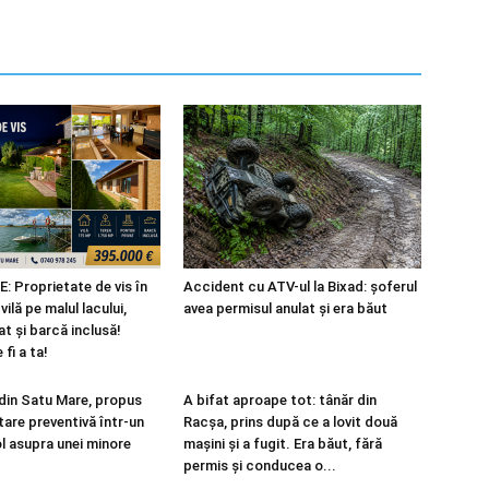
 Proprietate de vis în
Accident cu ATV-ul la Bixad: șoferul
ilă pe malul lacului,
avea permisul anulat și era băut
t și barcă inclusă!
fi a ta!
 din Satu Mare, propus
A bifat aproape tot: tânăr din
tare preventivă într-un
Racșa, prins după ce a lovit două
ol asupra unei minore
mașini și a fugit. Era băut, fără
permis și conducea o...