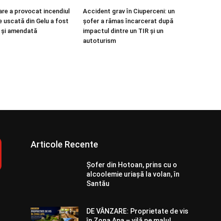
re a provocat incendiul
Accident grav în Ciuperceni: un
e uscată din Gelu a fost
șofer a rămas încarcerat după
ă și amendată
impactul dintre un TIR și un
autoturism
Articole Recente
Șofer din Hotoan, prins cu o
alcoolemie uriașă la volan, în
Santău
DE VÂNZARE: Proprietate de vis
în Zona Apa – vilă pe malul