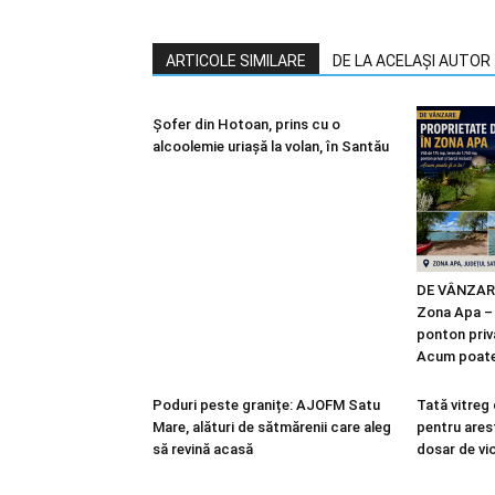
ARTICOLE SIMILARE
DE LA ACELAȘI AUTOR
Șofer din Hotoan, prins cu o
alcoolemie uriașă la volan, în Santău
DE VÂNZARE:
Zona Apa – v
ponton priva
Acum poate 
Poduri peste granițe: AJOFM Satu
Tată vitreg
Mare, alături de sătmărenii care aleg
pentru ares
să revină acasă
dosar de vi