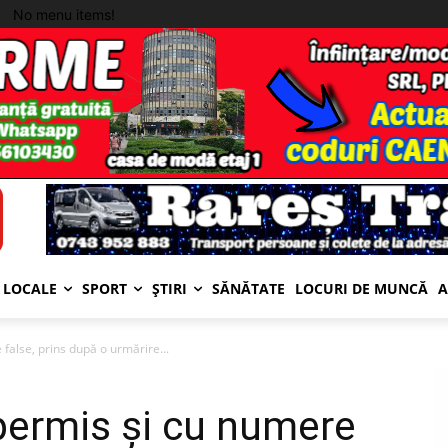
No menu items!
LOCALE
SPORT
ȘTIRI
SĂNĂTATE
LOCURI DE MUNCĂ
A
false, prins după o urmărire...
 permis și cu numere