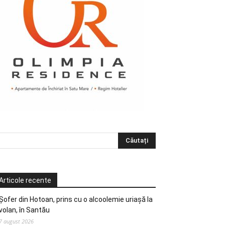
Articole recente
Șofer din Hotoan, prins cu o alcoolemie uriașă la
volan, în Santău
7 august 2026