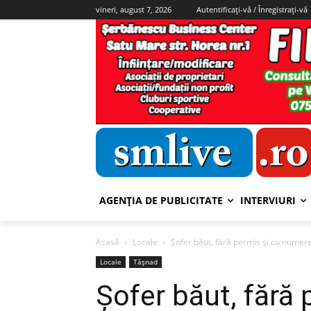
vineri, august 7, 2026
Autentificați-vă / Înregistrați-vă
AGENȚIA DE PUBLICITATE
INTERVIURI
Acasă
Locale
Șofer băut, fără permis și cu numere 
Locale
Tășnad
Șofer băut, fără