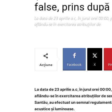
false, prins după
La data de 23 aprilie a.c, în jurul orei 00:00, 
aflându-se în exercitarea atribuțiilor de
Facebook
X
Pi
Acțiune
La data de 23 aprilie a.c, în jurul orei 00:00
aflându-se în exercitarea atribuțiilor de s
Santău, au efectuat un semnal regulamentar
acustice și luminoase.