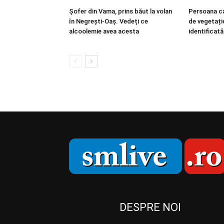
Șofer din Vama, prins băut la volan
Persoana ca
în Negrești-Oaș. Vedeți ce
de vegetați
alcoolemie avea acesta
identificat
DESPRE NOI