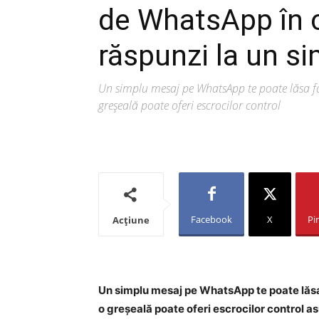
de WhatsApp în 
răspunzi la un s
Un simplu mesaj pe WhatsApp te poate lăsa făr
greșeală poate oferi escrocilor control
Facebook
X
Pi
Acțiune
Un simplu mesaj pe WhatsApp te poate lăsa
o greșeală poate oferi escrocilor control as