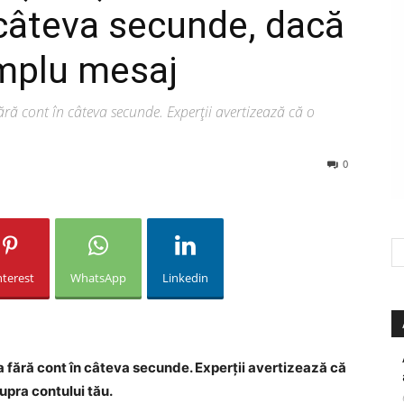
câteva secunde, dacă
implu mesaj
ă cont în câteva secunde. Experții avertizează că o
0
nterest
WhatsApp
Linkedin
 fără cont în câteva secunde. Experții avertizează că
upra contului tău.