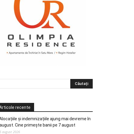
Articole recente
Alocațiile și indemnizațiile ajung mai devreme în
august. Cine primește banii pe 7 august
6 august 2026