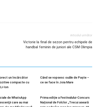
Articolul următor
Victorie la final de sezon pentru echipele de
handbal feminin de juniori ale CSM Olimpia
orect un încărcător
Când se vopsesc ouăle de Paște –
ozitive compacte cu
ce se face în Joia Mare
Li-Ion
eciale de WhatsApp
Prima ediție a Festivalului-Concurs
escenţii care au mai
Național de Folclor „Trecui aseară