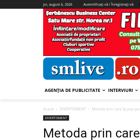
joi, august 6, 2026
Autentificați-vă / Înregistrați-vă
AGENȚIA DE PUBLICITATE
INTERVIURI
Acasă
DIVERTISMENT
Metoda prin care îți poți pi
DIVERTISMENT
Metoda prin care 