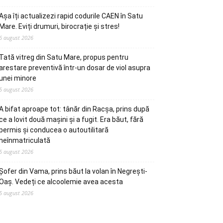
Așa îți actualizezi rapid codurile CAEN în Satu
Mare. Eviți drumuri, birocrație și stres!
6 august 2026
Tată vitreg din Satu Mare, propus pentru
arestare preventivă într-un dosar de viol asupra
unei minore
5 august 2026
A bifat aproape tot: tânăr din Racșa, prins după
ce a lovit două mașini și a fugit. Era băut, fără
permis și conducea o autoutilitară
neînmatriculată
5 august 2026
Șofer din Vama, prins băut la volan în Negrești-
Oaș. Vedeți ce alcoolemie avea acesta
5 august 2026