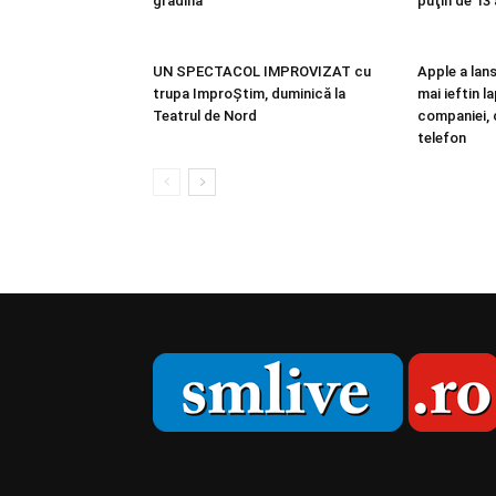
grădină
puţin de 13 
UN SPECTACOL IMPROVIZAT cu
Apple a lan
trupa ImproŞtim, duminică la
mai ieftin l
Teatrul de Nord
companiei, 
telefon