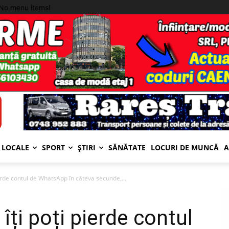
No menu items!
LOCALE
SPORT
ȘTIRI
SĂNĂTATE
LOCURI DE MUNCĂ
A
erde contul de WhatsApp în câteva secunde,...
îți poți pierde contul