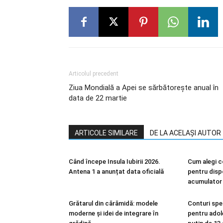
Articolul precedent
Ziua Mondială a Apei se sărbătorește anual în
data de 22 martie
ARTICOLE SIMILARE
DE LA ACELAȘI AUTOR
Când începe Insula Iubirii 2026.
Cum alegi c
Antena 1 a anunțat data oficială
pentru disp
acumulator 
Grătarul din cărămidă: modele
Conturi sp
moderne și idei de integrare în
pentru adol