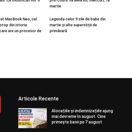
ani. Ce modificări vor fi
prin codru”va avea loc miercuri, 18
martie
sat MacBook Neo, cel
Legenda celor 9 zile de babe din
aptop din istoria
martie și alte superstiții de
care are un procesor de
primăvară
Articole Recente
Alocațiile și indemnizațiile ajung
mai devreme în august. Cine
primește banii pe 7 august