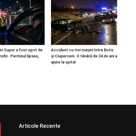
in Supur a fost oprit de
Accident cu trei mașini între Botiz
trafic. Permisul lipsea,
și Ciuperceni. O tânără de 24 de ani a
ajuns la spital
Articole Recente