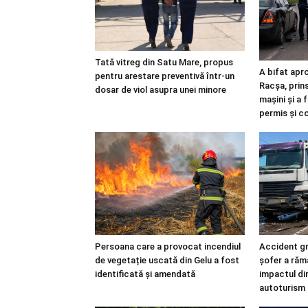
Tată vitreg din Satu Mare, propus
A bifat apro
pentru arestare preventivă într-un
Racșa, prin
dosar de viol asupra unei minore
mașini și a 
permis și c
Persoana care a provocat incendiul
Accident gr
de vegetație uscată din Gelu a fost
șofer a răm
identificată și amendată
impactul din
autoturism