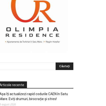
Articole recente
Așa îți actualizezi rapid codurile CAEN în Satu
Mare. Eviți drumuri, birocrație și stres!
6 august 2026