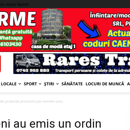
No menu items!
LOCALE
SPORT
ȘTIRI
SĂNĂTATE
LOCURI DE MUNCĂ
A
 de protecție provizoriu pe numele unui...
eni au emis un ordin