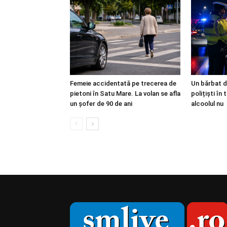
Femeie accidentată pe trecerea de
Un bărbat d
pietoni în Satu Mare. La volan se afla
polițiști în 
un șofer de 90 de ani
alcoolul nu