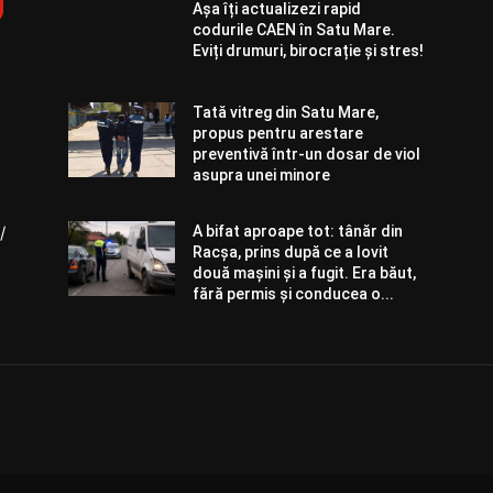
Așa îți actualizezi rapid
codurile CAEN în Satu Mare.
Eviți drumuri, birocrație și stres!
Tată vitreg din Satu Mare,
propus pentru arestare
preventivă într-un dosar de viol
asupra unei minore
/
A bifat aproape tot: tânăr din
Racșa, prins după ce a lovit
două mașini și a fugit. Era băut,
fără permis și conducea o...