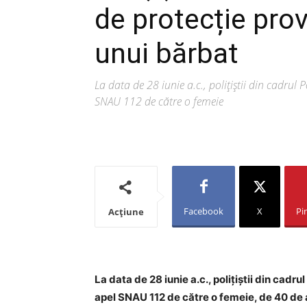
de protecție pro
unui bărbat
La data de 28 iunie a.c., polițiștii din cadrul 
SNAU 112 de către o femeie
Facebook
X
Pi
Acțiune
La data de 28 iunie a.c., polițiștii din cadru
apel SNAU 112 de către o femeie, de 40 de a