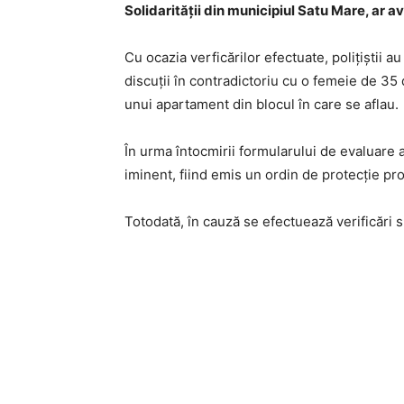
Solidarității din municipiul Satu Mare, ar a
Cu ocazia verficărilor efectuate, polițiștii au 
discuții în contradictoriu cu o femeie de 35 d
unui apartament din blocul în care se aflau.
În urma întocmirii formularului de evaluare a 
iminent, fiind emis un ordin de protecție pr
Totodată, în cauză se efectuează verificări s