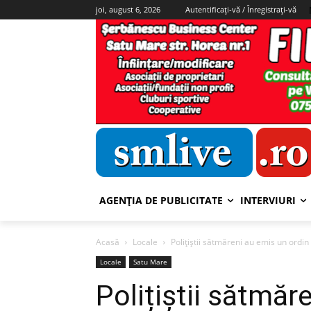
joi, august 6, 2026
Autentificați-vă / Înregistrați-vă
AGENȚIA DE PUBLICITATE
INTERVIURI
Acasă
Locale
Polițiștii sătmăreni au emis un ordin
Locale
Satu Mare
Polițiștii sătmăr