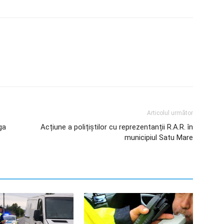
Articolul următor
ga
Acțiune a polițiștilor cu reprezentanții R.A.R. în
municipiul Satu Mare