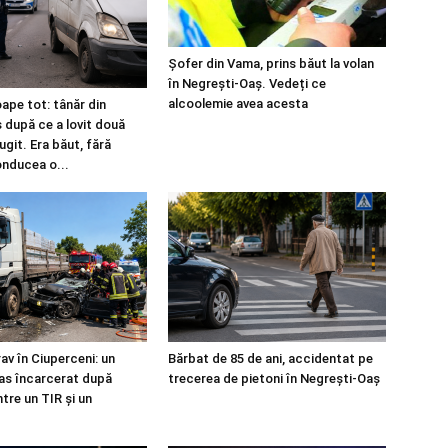
Șofer din Vama, prins băut la volan
în Negrești-Oaș. Vedeți ce
alcoolemie avea acesta
ape tot: tânăr din
s după ce a lovit două
fugit. Era băut, fără
onducea o...
av în Ciuperceni: un
Bărbat de 85 de ani, accidentat pe
as încarcerat după
trecerea de pietoni în Negrești-Oaș
tre un TIR și un