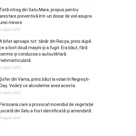
Tată vitreg din Satu Mare, propus pentru
arestare preventivă într-un dosar de viol asupra
unei minore
5 august 2026
A bifat aproape tot: tânăr din Racșa, prins după
ce a lovit două mașini și a fugit. Era băut, fără
permis și conducea o autoutilitară
neînmatriculată
5 august 2026
Șofer din Vama, prins băut la volan în Negrești-
Oaș. Vedeți ce alcoolemie avea acesta
5 august 2026
Persoana care a provocat incendiul de vegetație
uscată din Gelu a fost identificată și amendată
5 august 2026