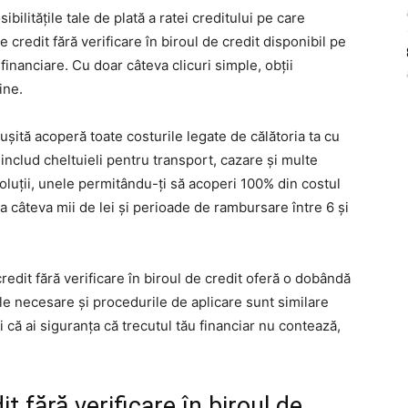
bilitățile tale de plată a ratei creditului pe care
e credit fără verificare în biroul de credit disponibil pe
 financiare. Cu doar câteva clicuri simple, obții
ine.
ușită acoperă toate costurile legate de călătoria ta cu
includ cheltuieli pentru transport, cazare și multe
 soluții, unele permitându-ți să acoperi 100% din costul
a câteva mii de lei și perioade de rambursare între 6 și
redit fără verificare în biroul de credit oferă o dobândă
le necesare și procedurile de aplicare sunt similare
ui că ai siguranța că trecutul tău financiar nu contează,
 fără verificare în biroul de