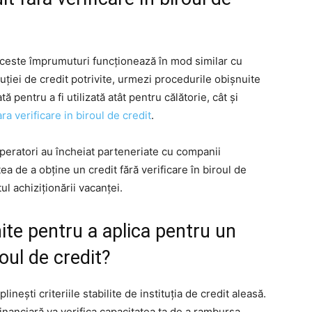
 aceste împrumuturi funcționează în mod similar cu
tuției de credit potrivite, urmezi procedurile obișnuite
ă pentru a fi utilizată atât pentru călătorie, cât și
ara verificare in biroul de credit
.
peratori au încheiat parteneriate cu companii
atea de a obține un credit fără verificare în biroul de
ul achiziționării vacanței.
nite pentru a aplica pentru un
roul de credit?
linești criteriile stabilite de instituția de credit aleasă.
 financiară va verifica capacitatea ta de a rambursa