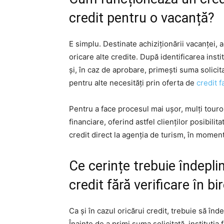
credit pentru o vacanță?
E simplu. Destinate achiziționării vacanței,
oricare alte credite. După identificarea insti
și, în caz de aprobare, primești suma solicitat
pentru alte necesități prin oferta de
credit f
Pentru a face procesul mai ușor, mulți touro
financiare, oferind astfel clienților posibilit
credit direct la agenția de turism, în moment
Ce cerințe trebuie îndepli
credit fără verificare în bi
Ca și în cazul oricărui credit, trebuie să îndep
Înainte de a primi suma solicitată, instituția