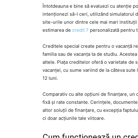
Întotdeauna e bine să evaluezi cu atenție posi
intenționezi să-l ceri, utilizând simulatorul d
site-urile unor dintre cele mai mari instituții
estimarea de
credit 7
personalizată pentru t
Creditele special create pentru o vacanță re
familia sau de vacanța ta de studiu. Acestea 
altele. Piața creditelor oferă o varietate de
vacanței, cu sume variind de la câteva sute l
12 luni.
Comparativ cu alte opțiuni de finanțare, un c
fixă și rate constante. Cerințele, documente
altor soluții de finanțare, cu excepția faptul
ci doar acțiunile tale viitoare.
Cum funcționează un credit