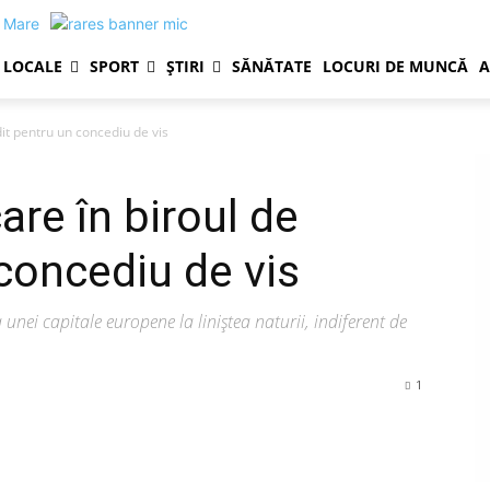
LOCALE
SPORT
ȘTIRI
SĂNĂTATE
LOCURI DE MUNCĂ
A
edit pentru un concediu de vis
care în biroul de
 concediu de vis
 unei capitale europene la liniștea naturii, indiferent de
1