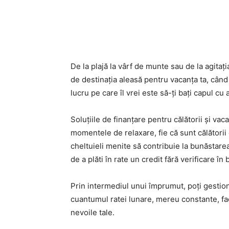
Facebook
X
Pi
Acțiune
De la plajă la vârf de munte sau de la agitați
de destinația aleasă pentru vacanța ta
, când
lucru pe care îl vrei este să-ți bați capul cu 
Soluțiile de finanțare pentru călătorii și vac
momentele de relaxare, fie că sunt călătorii
cheltuieli menite să contribuie la bunăstarea 
de a plăti în rate un credit fără verificare în 
Prin intermediul unui împrumut, poți gestiona
cuantumul ratei lunare, mereu constante, fac
nevoile tale.